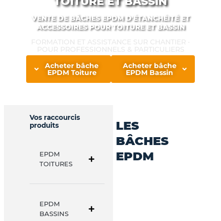
-
TOITURE ET BASSIN
VENTE DE BÂCHES EPDM D'ÉTANCHÉITÉ ET
f
ACCESSOIRES POUR TOITURE ET BASSIN
FORMATION ET ASSISTANCE SUR CHANTIER ·
POUR PROFESSIONNELS & PARTICULIERS
Acheter bâche
Acheter bâche
EPDM Toiture
EPDM Bassin
Vos raccourcis
LES
produits
BÂCHES
EPDM
EPDM
TOITURES
EPDM
BASSINS