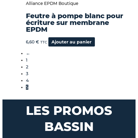
Alliance EPDM Boutique
Feutre à pompe blanc pour
écriture sur membrane
EPDM
6,60
€
Ajouter au panier
TTC
←
1
2
3
4
5
LES PROMOS
BASSIN
Plage
Ce