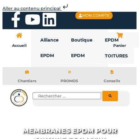
Aller
Aller au contenu principal
au
F
Y
L
MON COMPTE
contenu
a
o
i
Alliance
Boutique
EPDM
c
u
n
Accueil
Panier
EPDM
EPDM
TOITURES
e
t
k
b
u
e
Chantiers
PROMOS
Conseils
o
b
d
Rechercher
o
e
i
k
n
MEMBRANES EPDM POUR