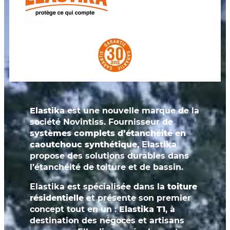
Elastika
est une nouvelle marque de la
société Novintiss. Fournisseur de
systèmes complets d’étanchéité en
caoutchouc synthétique
, Elastika
propose des solutions durables dans
l’étanchéité de toiture et de bassin.
​Elastika est spécialisée dans la
toiture
résidentielle
et présente son premier
concept tout en un :
Elastika T1
, à
destination des négoces et artisans