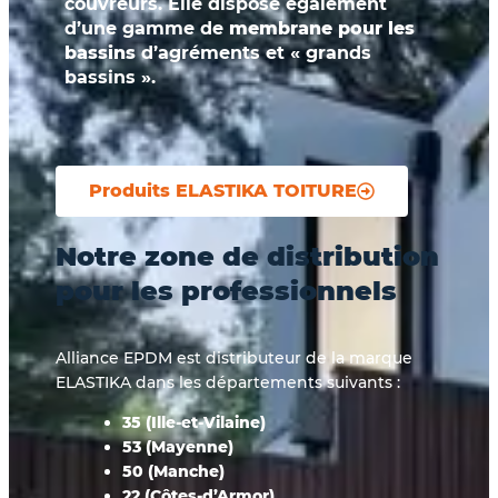
couvreurs. Elle dispose également
d’une gamme de
membrane pour les
bassins
d’agréments et « grands
bassins ».
Produits ELASTIKA TOITURE
Notre zone de distribution
pour les professionnels
Alliance EPDM est distributeur de la marque
ELASTIKA dans les départements suivants :
35 (Ille-et-Vilaine)
53 (Mayenne)
50 (Manche)
22 (Côtes-d’Armor)