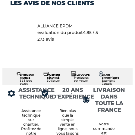
LES AVIS DE NOS CLIENTS
ALLIANCE EPDM
évaluation du produit
4.85 / 5
273 avis
LIVRAISON
PAIEMENT
À LA COUPE
25 Ans
FRANCE
SÉCURISÉ
Membranes
d’expérience
3 à 5 jours
3D Secure
sur-mesure
Expertise &
ouvrés
Conseils
ASSISTANCE
20 ANS
LIVRAISON
TECHNIQUE
D'EXPÉRIENCE
DANS
TOUTE LA
FRANCE
Assistance
Bien plus
technique
que la
sur
simple
Votre
chantier.
vente en
commande
Profitez de
ligne, nous
est
notre
vous faisons