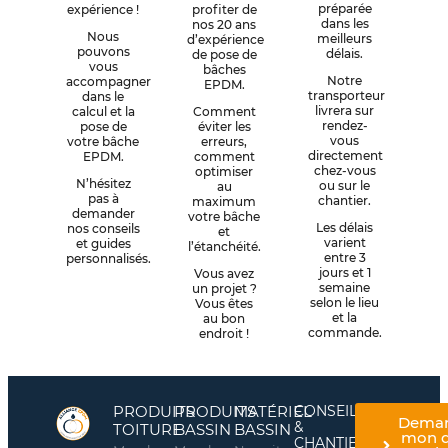
préparée
expérience !
profiter de
dans les
nos 20 ans
Nous
meilleurs
d’expérience
pouvons
délais.
de pose de
vous
bâches
Notre
accompagner
EPDM.
transporteur
dans le
livrera sur
calcul et la
Comment
rendez-
pose de
éviter les
vous
votre bâche
erreurs,
directement
EPDM.
comment
chez-vous
optimiser
N’hésitez
ou sur le
au
pas à
chantier.
maximum
demander
votre bâche
Les délais
nos conseils
et
varient
et guides
l’étanchéité.
entre 3
personnalisés.
jours et 1
Vous avez
semaine
un projet ?
selon le lieu
Vous êtes
et la
au bon
commande.
endroit !
PRODUITS
PRODUITS
MATÉRIEL
CONSEILS
Dema
&
TOITURE
BASSIN
BASSIN
mon d
CHANTIERS