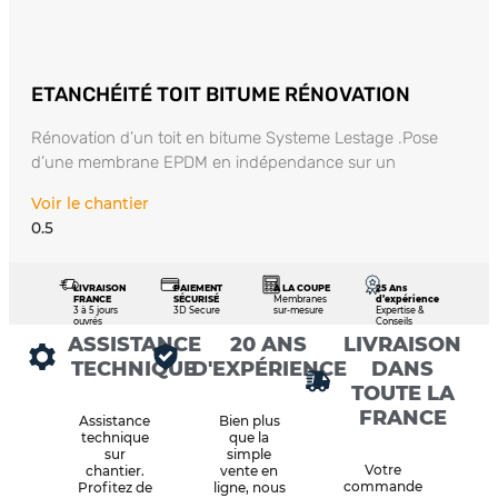
ETANCHÉITÉ TOIT BITUME RÉNOVATION
Rénovation d’un toit en bitume Systeme Lestage .Pose
d’une membrane EPDM en indépendance sur un
Voir le chantier
LIVRAISON
PAIEMENT
À LA COUPE
25 Ans
FRANCE
SÉCURISÉ
Membranes
d’expérience
3 à 5 jours
3D Secure
sur-mesure
Expertise &
ouvrés
Conseils
ASSISTANCE
20 ANS
LIVRAISON
TECHNIQUE
D'EXPÉRIENCE
DANS
TOUTE LA
FRANCE
Assistance
Bien plus
technique
que la
sur
simple
Votre
chantier.
vente en
commande
Profitez de
ligne, nous