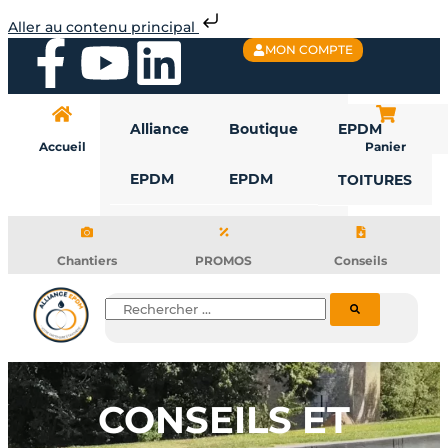
Aller
Aller au contenu principal
au
F
Y
L
MON COMPTE
contenu
a
o
i
Alliance
Boutique
EPDM
c
u
n
Accueil
Panier
EPDM
EPDM
TOITURES
e
t
k
b
u
e
Chantiers
PROMOS
Conseils
o
b
d
Rechercher
o
e
i
k
n
CONSEILS ET