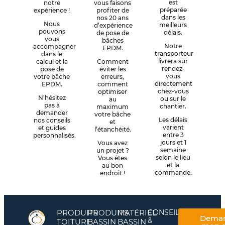
est
notre
vous faisons
préparée
expérience !
profiter de
dans les
nos 20 ans
Nous
meilleurs
d’expérience
pouvons
délais.
de pose de
vous
bâches
Notre
accompagner
EPDM.
transporteur
dans le
livrera sur
calcul et la
Comment
rendez-
pose de
éviter les
vous
votre bâche
erreurs,
directement
EPDM.
comment
chez-vous
optimiser
N’hésitez
ou sur le
au
pas à
chantier.
maximum
demander
votre bâche
Les délais
nos conseils
et
varient
et guides
l’étanchéité.
entre 3
personnalisés.
jours et 1
Vous avez
semaine
un projet ?
selon le lieu
Vous êtes
et la
au bon
commande.
endroit !
PRODUITS
PRODUITS
MATÉRIEL
CONSEILS
Dema
&
TOITURE
BASSIN
BASSIN