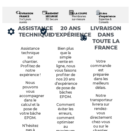
LIVRAISON
PAIEMENT
À LA COUPE
25 Ans
FRANCE
SÉCURISÉ
Membranes
d’expérience
3 à 5 jours
3D Secure
sur-mesure
Expertise &
ouvrés
Conseils
ASSISTANCE
20 ANS
LIVRAISON
TECHNIQUE
D'EXPÉRIENCE
DANS
TOUTE LA
FRANCE
Assistance
Bien plus
technique
que la
sur
simple
Votre
chantier.
vente en
commande
Profitez de
ligne, nous
est
notre
vous faisons
préparée
expérience !
profiter de
dans les
nos 20 ans
Nous
meilleurs
d’expérience
pouvons
délais.
de pose de
vous
bâches
Notre
accompagner
EPDM.
transporteur
dans le
livrera sur
calcul et la
Comment
rendez-
pose de
éviter les
vous
votre bâche
erreurs,
directement
EPDM.
comment
chez-vous
optimiser
N’hésitez
ou sur le
au
pas à
chantier.
maximum