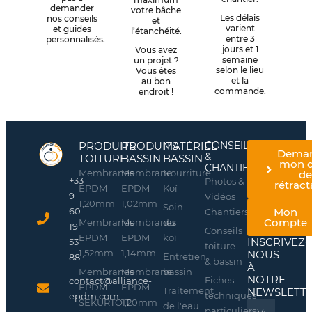
demander
votre bâche
Les délais
nos conseils
et
varient
et guides
l’étanchéité.
entre 3
personnalisés.
jours et 1
Vous avez
semaine
un projet ?
selon le lieu
Vous êtes
et la
au bon
commande.
endroit !
PRODUITS
PRODUITS
MATÉRIEL
CONSEILS
Dema
&
TOITURE
BASSIN
BASSIN
mon d
CHANTIERS
Membranes
Membrane
Nourriture
d
+33
Photos &
rétract
EPDM
EPDM
Koï
9
Vidéos
1,20mm
1,02mm
Soin
60
Mon
Chantiers
Compte
Membranes
Membranes
du
19
Conseils
EPDM
EPDM
koï
INSCRIVEZ-
53
toiture
1,52mm
1,14mm
NOUS
Entretien
88
& bassin
À
Membranes
Membrane
bassin
NOTRE
Fiches
contact@alliance-
EPDM
EPDM
Traitement
NEWSLETT
techniques
epdm.com
SEKURTOIT
1,20mm
de l'eau
Name
particuliers