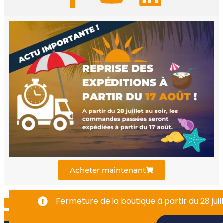
a
o
i
c
u
n
e
t
k
b
u
e
o
b
d
o
e
i
k
n
Acheter maintenant
-
Fermeture de la boutique à partir du 28 juill
f