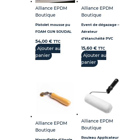
Alliance EPDM
Alliance EPDM
Boutique
Boutique
Pistolet mousse pu
Event de dégazage –
FOAM GUN SOUDAL
Aérateur
d’étanchéité PVC
54,00
€
TTC
Ajouter au
15,60
€
TTC
panier
Ajouter au
panier
Alliance EPDM
Alliance EPDM
Boutique
Boutique
Rouleau Applicateur
Marouflette d’Angle