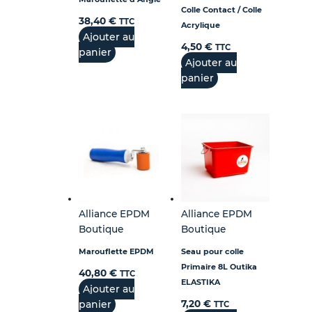
Colle Contact / Colle
38,40
€
TTC
Acrylique
Ajouter au
4,50
€
TTC
panier
Ajouter au
panier
Alliance EPDM
Alliance EPDM
Boutique
Boutique
Marouflette EPDM
Seau pour colle
Primaire 8L Outika
40,80
€
TTC
ELASTIKA
Ajouter au
panier
7,20
€
TTC