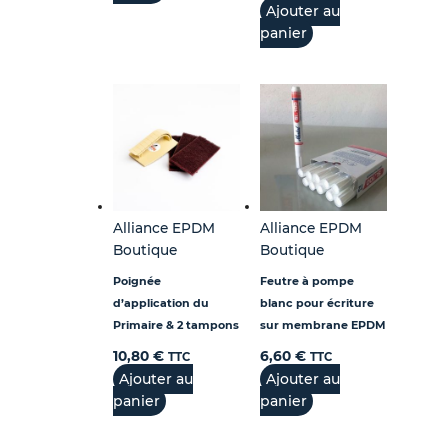
Ajouter au
panier
Alliance EPDM
Alliance EPDM
Boutique
Boutique
Poignée
Feutre à pompe
d’application du
blanc pour écriture
Primaire & 2 tampons
sur membrane EPDM
10,80
€
6,60
€
TTC
TTC
Ajouter au
Ajouter au
panier
panier