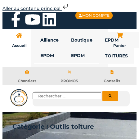
Aller
Aller au contenu principal
au
F
Y
L
MON COMPTE
contenu
a
o
i
Alliance
Boutique
EPDM
c
u
n
Accueil
Panier
EPDM
EPDM
TOITURES
e
t
k
b
u
e
Chantiers
PROMOS
Conseils
o
b
d
Rechercher
o
e
i
k
n
Catégorie : Outils toiture