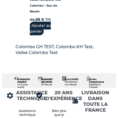
Colombo – Eau de
Bassin
44,88
€
TTC
Ajouter au
panier
Colombo GH TEST, Colombo KH Test,
Valise Colombo Test
LIVRAISON
PAIEMENT
À LA COUPE
25 Ans
FRANCE
SÉCURISÉ
Membranes
d’expérience
3 à 5 jours
3D Secure
sur-mesure
Expertise &
ouvrés
Conseils
ASSISTANCE
20 ANS
LIVRAISON
TECHNIQUE
D'EXPÉRIENCE
DANS
TOUTE LA
FRANCE
Assistance
Bien plus
technique
que la