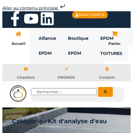
Aller
Aller au contenu principal
au
F
Y
L
MON COMPTE
contenu
a
o
i
Alliance
Boutique
EPDM
c
u
n
Accueil
Panier
EPDM
EPDM
TOITURES
e
t
k
b
u
e
Chantiers
PROMOS
Conseils
o
b
d
Rechercher
o
e
i
k
n
Catégorie : Kit d'analyse d'eau