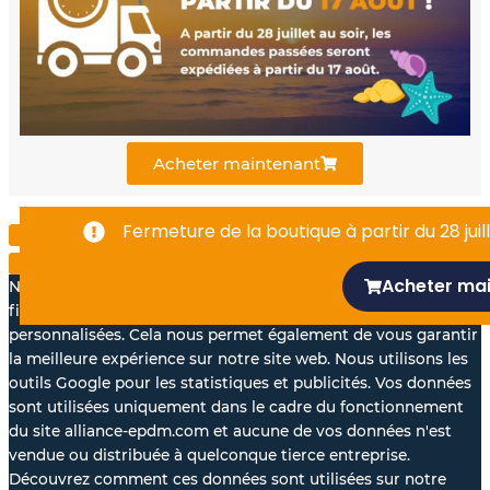
o
b
d
o
e
i
k
n
Acheter maintenant
-
Fermeture de la boutique à partir du 28 juill
f
Acheter ma
Nous aimerions avec votre accord, utiliser vos données à des
fins statistiques et pour vous proposer des annonces
personnalisées. Cela nous permet également de vous garantir
la meilleure expérience sur notre site web. Nous utilisons les
outils Google pour les statistiques et publicités. Vos données
sont utilisées uniquement dans le cadre du fonctionnement
du site alliance-epdm.com et aucune de vos données n'est
vendue ou distribuée à quelconque tierce entreprise.
Découvrez comment ces données sont utilisées sur notre