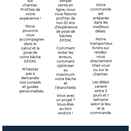
sur
simple
Votre
chantier.
vente en
commande
Profitez de
ligne, nous
est
notre
vous faisons
préparée
expérience !
profiter de
dans les
nos 20 ans
Nous
meilleurs
d’expérience
pouvons
délais.
de pose de
vous
bâches
Notre
accompagner
EPDM.
transporteur
dans le
livrera sur
calcul et la
Comment
rendez-
pose de
éviter les
vous
votre bâche
erreurs,
directement
EPDM.
comment
chez-vous
optimiser
N’hésitez
ou sur le
au
pas à
chantier.
maximum
demander
votre bâche
Les délais
nos conseils
et
varient
et guides
l’étanchéité.
entre 3
personnalisés.
jours et 1
Vous avez
semaine
un projet ?
selon le lieu
Vous êtes
et la
au bon
commande.
endroit !