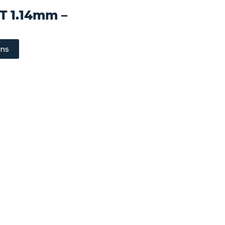
T 1.14mm –
ons