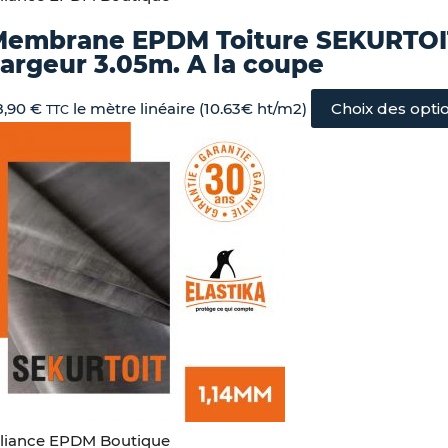
Membrane EPDM Toiture SEKURTOI
argeur 3.05m. A la coupe
8,90
€
le mètre linéaire (10.63€ ht/m2)
Choix des opti
TTC
lliance EPDM Boutique