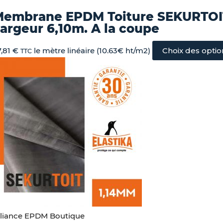
Membrane EPDM Toiture SEKURTOI
argeur 6,10m. A la coupe
7,81
€
le mètre linéaire (10.63€ ht/m2)
Choix des optio
TTC
lliance EPDM Boutique