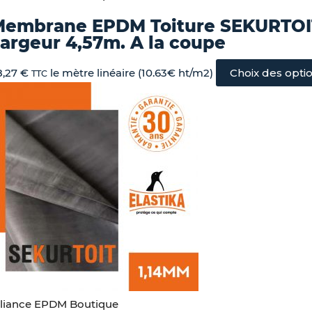
Membrane EPDM Toiture SEKURTOI
argeur 4,57m. A la coupe
8,27
€
le mètre linéaire (10.63€ ht/m2)
Choix des opti
TTC
lliance EPDM Boutique