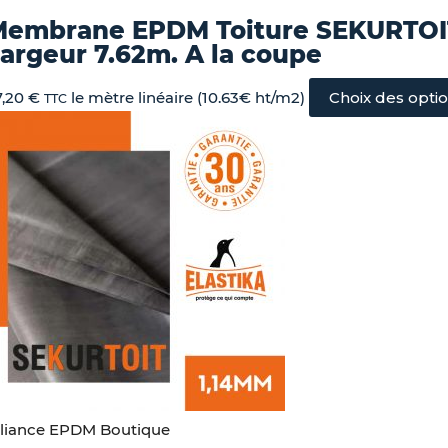
Membrane EPDM Toiture SEKURTOI
argeur 7.62m. A la coupe
7,20
€
le mètre linéaire (10.63€ ht/m2)
Choix des opti
TTC
lliance EPDM Boutique