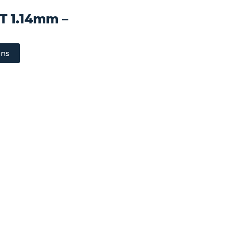
T 1.14mm –
ons