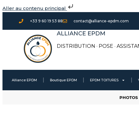
Aller
Aller au contenu principal
au
contenu
+33 9 60 19 53 88
contact@alliance-epdm.com
ALLIANCE EPDM
DISTRIBUTION · POSE
·
ASSISTA
Alliance EPDM
Boutique EPDM
EPDM TOITURES
PHOTOS 