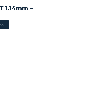
T 1.14mm –
ns