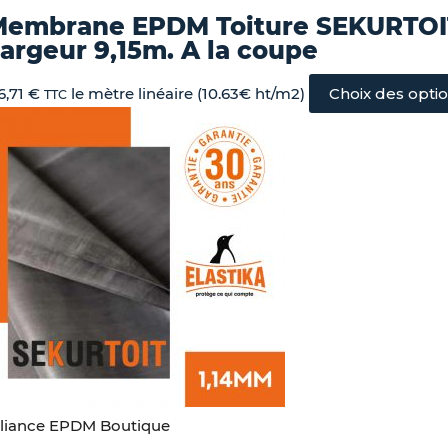
Membrane EPDM Toiture SEKURTOI
argeur 9,15m. A la coupe
6,71
€
le mètre linéaire (10.63€ ht/m2)
Choix des opti
TTC
lliance EPDM Boutique