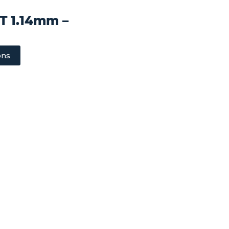
T 1.14mm –
ons