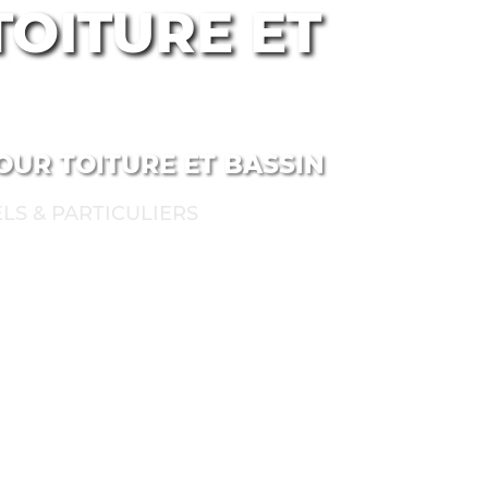
OITURE ET
OUR TOITURE ET BASSIN
LS & PARTICULIERS