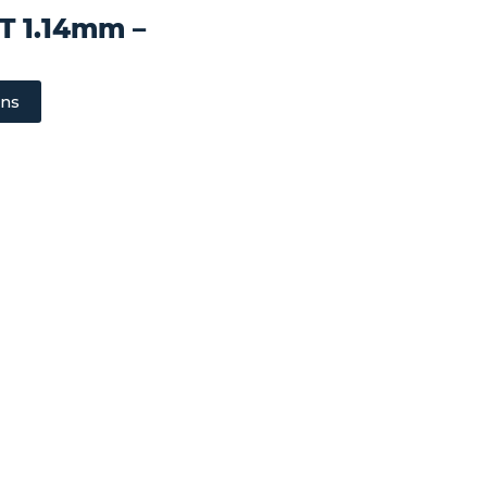
T 1.14mm –
ons