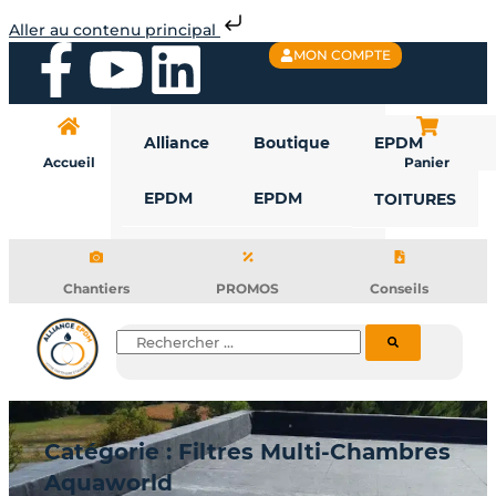
Aller
Aller au contenu principal
au
F
Y
L
MON COMPTE
contenu
a
o
i
Alliance
Boutique
EPDM
c
u
n
Accueil
Panier
EPDM
EPDM
TOITURES
e
t
k
b
u
e
Chantiers
PROMOS
Conseils
o
b
d
Rechercher
o
e
i
k
n
Catégorie : Filtres Multi-Chambres
Aquaworld