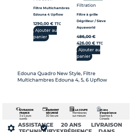
Filtration
Filtre Multichambres
Edouna 4 Upflow
Filtre à grille
Dégrilleur / Sieve
1290,00
€
TTC
Aquaworld
Ajouter au
panier
486,00
€
426,00
€
TTC
Ajouter au
panier
Edouna Quadro New Style, Filtre
Multichambres Edouna 4, 5, 6 Upflow
LIVRAISON
PAIEMENT
À LA COUPE
25 Ans
FRANCE
SÉCURISÉ
Membranes
d’expérience
3 à 5 jours
3D Secure
sur-mesure
Expertise &
ouvrés
Conseils
ASSISTANCE
20 ANS
LIVRAISON
TECHNIQUE
D'EXPÉRIENCE
DANS