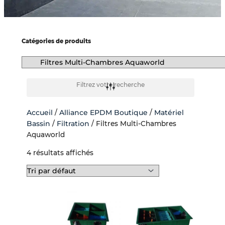
-
f
Catégories de produits
Filtrez votre recherche
Accueil
/
Alliance EPDM Boutique
/
Matériel
Bassin
/
Filtration
/ Filtres Multi-Chambres
Aquaworld
Le
Le
4 résultats affichés
prix
prix
initial
actuel
était :
est :
486,00 €.
426,00 €.