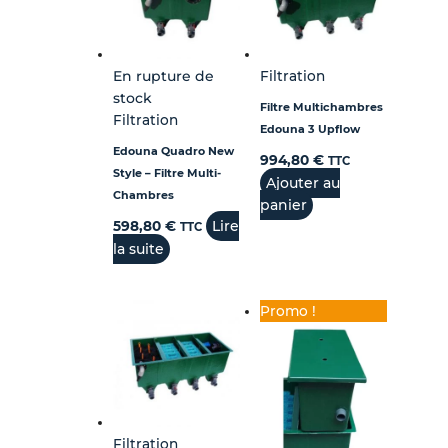
En rupture de
Filtration
stock
Filtre Multichambres
Filtration
Edouna 3 Upflow
Edouna Quadro New
994,80
€
TTC
Style – Filtre Multi-
Ajouter au
Chambres
panier
Lire
598,80
€
TTC
la suite
Promo !
Filtration