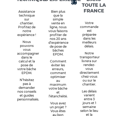
TOUTE LA
FRANCE
Assistance
Bien plus
technique
que la
sur
simple
Votre
chantier.
vente en
commande
Profitez de
ligne, nous
est
notre
vous faisons
préparée
expérience !
profiter de
dans les
nos 20 ans
Nous
meilleurs
d’expérience
pouvons
délais.
de pose de
vous
bâches
Notre
accompagner
EPDM.
transporteur
dans le
livrera sur
calcul et la
Comment
rendez-
pose de
éviter les
vous
votre bâche
erreurs,
directement
EPDM.
comment
chez-vous
optimiser
N’hésitez
ou sur le
au
pas à
chantier.
maximum
demander
votre bâche
Les délais
nos conseils
et
varient
et guides
l’étanchéité.
entre 3
personnalisés.
jours et 1
Vous avez
semaine
un projet ?
selon le lieu
Vous êtes
et la
au bon