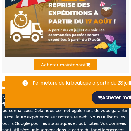
e
t
k
b
u
e
o
b
d
o
e
i
k
n
Acheter maintenant
-
Fermeture de la boutique à partir du 28 juill
f
Acheter ma
Nous aimerions avec votre accord, utiliser vos données à des
fins statistiques et pour vous proposer des annonces
personnalisées. Cela nous permet également de vous garantir
la meilleure expérience sur notre site web. Nous utilisons les
outils Google pour les statistiques et publicités. Vos données
sont utilisées uniquement dans le cadre du fonctionnement