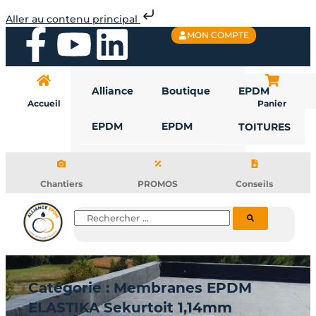
Aller
Aller au contenu principal
au
F
Y
L
MON COMPTE
contenu
a
o
i
Alliance
Boutique
EPDM
c
u
n
Accueil
Panier
EPDM
EPDM
TOITURES
e
t
k
b
u
e
Chantiers
PROMOS
Conseils
o
b
d
Rechercher
o
e
i
k
n
Catégorie : Membranes EPDM
ELASTIKA Sekurtoit 1,14mm