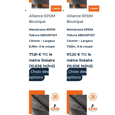
Alliance EPDM
Alliance EPDM
Boutique
Boutique
Membrane EPDM
Membrane EPDM
Toiture SEKURTOIT
Toiture SEKURTOIT
1.14mm – Largeur
1.14mm – Largeur
6,10m. A la coupe
7.62m. A la coupe
77,81
€
le
97,20
€
le
TTC
TTC
mètre linéaire
mètre linéaire
(10.63€ ht/m2)
(10.63€ ht/m2)
Choix des
Choix des
options
options