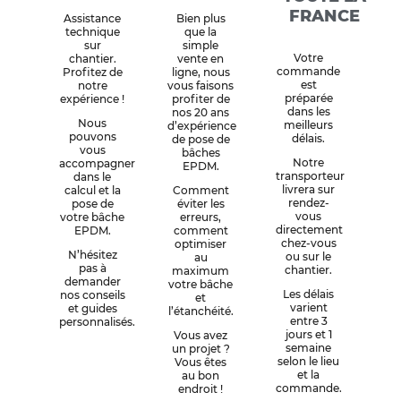
FRANCE
Assistance
Bien plus
technique
que la
sur
simple
Votre
chantier.
vente en
commande
Profitez de
ligne, nous
est
notre
vous faisons
préparée
expérience !
profiter de
dans les
nos 20 ans
Nous
meilleurs
d’expérience
pouvons
délais.
de pose de
vous
bâches
Notre
accompagner
EPDM.
transporteur
dans le
livrera sur
calcul et la
Comment
rendez-
pose de
éviter les
vous
votre bâche
erreurs,
directement
EPDM.
comment
chez-vous
optimiser
N’hésitez
ou sur le
au
pas à
chantier.
maximum
demander
votre bâche
Les délais
nos conseils
et
varient
et guides
l’étanchéité.
entre 3
personnalisés.
jours et 1
Vous avez
semaine
un projet ?
selon le lieu
Vous êtes
et la
au bon
commande.
endroit !