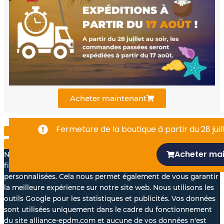
b
u
e
o
b
d
o
e
i
k
n
Acheter maintenant
-
Fermeture de la boutique à partir du 28 juill
f
Acheter ma
Nous aimerions avec votre accord, utiliser vos données à des
fins statistiques et pour vous proposer des annonces
personnalisées. Cela nous permet également de vous garantir
la meilleure expérience sur notre site web. Nous utilisons les
outils Google pour les statistiques et publicités. Vos données
sont utilisées uniquement dans le cadre du fonctionnement
du site alliance-epdm.com et aucune de vos données n'est