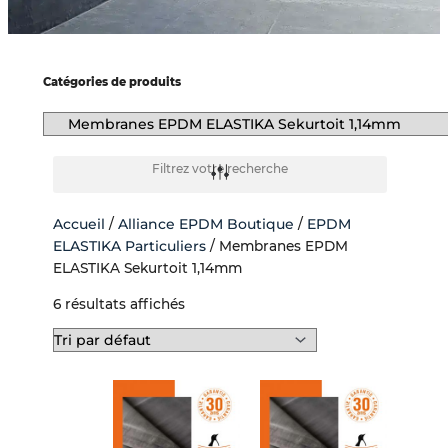
-
f
Catégories de produits
Filtrez votre recherche
Accueil
/
Alliance EPDM Boutique
/
EPDM
ELASTIKA Particuliers
/ Membranes EPDM
ELASTIKA Sekurtoit 1,14mm
6 résultats affichés