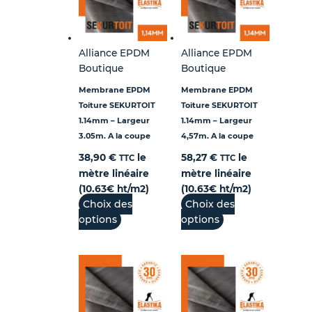
Alliance EPDM
Alliance EPDM
Boutique
Boutique
Membrane EPDM
Membrane EPDM
Toiture SEKURTOIT
Toiture SEKURTOIT
1.14mm – Largeur
1.14mm – Largeur
3.05m. A la coupe
4,57m. A la coupe
38,90
€
le
58,27
€
le
TTC
TTC
mètre linéaire
mètre linéaire
(10.63€ ht/m2)
(10.63€ ht/m2)
Choix des
Choix des
options
options