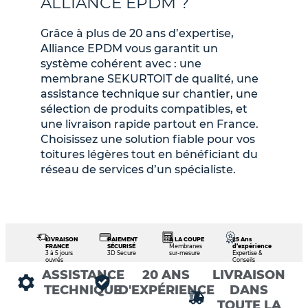
ALLIANCE EPDM ?
Grâce à plus de 20 ans d’expertise,
Alliance EPDM vous garantit un
système cohérent avec : une
membrane SEKURTOIT de qualité, une
assistance technique sur chantier, une
sélection de produits compatibles, et
une livraison rapide partout en France.
Choisissez une solution fiable pour vos
toitures légères tout en bénéficiant du
réseau de services d’un spécialiste.
LIVRAISON
PAIEMENT
À LA COUPE
25 Ans
FRANCE
SÉCURISÉ
Membranes
d’expérience
3 à 5 jours
3D Secure
sur-mesure
Expertise &
ouvrés
Conseils
ASSISTANCE
20 ANS
LIVRAISON
TECHNIQUE
D'EXPÉRIENCE
DANS
TOUTE LA