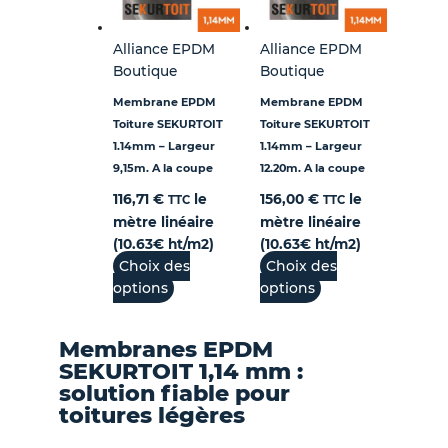
Alliance EPDM
Alliance EPDM
Boutique
Boutique
Membrane EPDM
Membrane EPDM
Toiture SEKURTOIT
Toiture SEKURTOIT
1.14mm – Largeur
1.14mm – Largeur
9,15m. A la coupe
12.20m. A la coupe
116,71
€
le
156,00
€
le
TTC
TTC
mètre linéaire
mètre linéaire
(10.63€ ht/m2)
(10.63€ ht/m2)
Choix des
Choix des
options
options
Membranes EPDM
SEKURTOIT 1,14 mm :
solution fiable pour
toitures légères