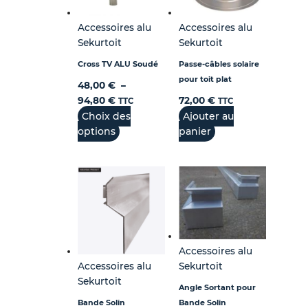
Accessoires alu
Accessoires alu
Sekurtoit
Sekurtoit
Cross TV ALU Soudé
Passe-câbles solaire
pour toit plat
48,00
€
–
94,80
€
72,00
€
TTC
TTC
Choix des
Ajouter au
options
panier
Accessoires alu
Accessoires alu
Sekurtoit
Sekurtoit
Angle Sortant pour
Bande Solin
Bande Solin