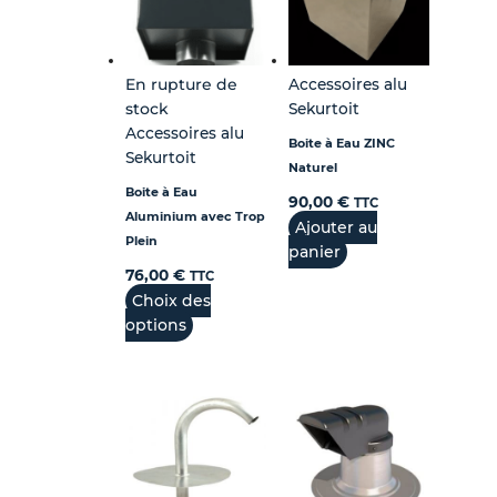
être
être
être
être
choisies
choisies
choisies
choisies
sur
sur
sur
sur
En rupture de
Accessoires alu
la
la
la
la
stock
Sekurtoit
page
page
page
page
Accessoires alu
du
du
du
du
Boite à Eau ZINC
Sekurtoit
produit
produit
produit
produit
Naturel
Boite à Eau
90,00
€
TTC
Aluminium avec Trop
Ajouter au
Plein
panier
76,00
€
TTC
Choix des
options