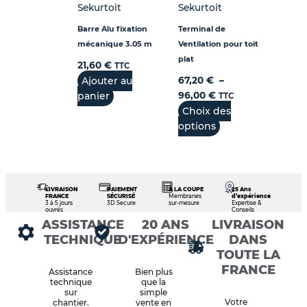
Sekurtoit
Sekurtoit
Barre Alu fixation
Terminal de
mécanique 3.05 m
Ventilation pour toit
plat
21,60
€
TTC
Ajouter au
67,20
€
–
panier
96,00
€
TTC
Choix des
options
LIVRAISON
PAIEMENT
À LA COUPE
25 Ans
FRANCE
SÉCURISÉ
Membranes
d’expérience
3 à 5 jours
3D Secure
sur-mesure
Expertise &
ouvrés
Conseils
ASSISTANCE
20 ANS
LIVRAISON
TECHNIQUE
D'EXPÉRIENCE
DANS
TOUTE LA
FRANCE
Assistance
Bien plus
technique
que la
sur
simple
Votre
chantier.
vente en