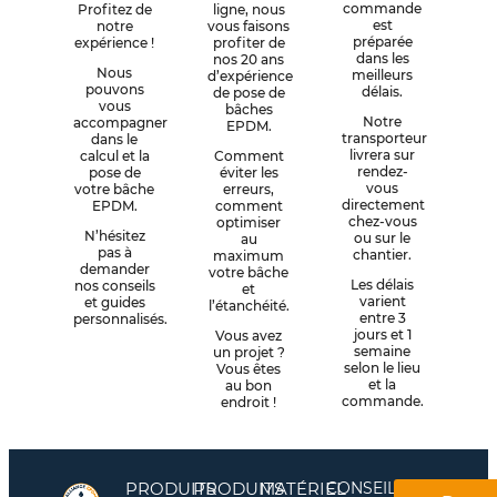
commande
Profitez de
ligne, nous
est
notre
vous faisons
préparée
expérience !
profiter de
dans les
nos 20 ans
Nous
meilleurs
d’expérience
pouvons
délais.
de pose de
vous
bâches
Notre
accompagner
EPDM.
transporteur
dans le
livrera sur
calcul et la
Comment
rendez-
pose de
éviter les
vous
votre bâche
erreurs,
directement
EPDM.
comment
chez-vous
optimiser
N’hésitez
ou sur le
au
pas à
chantier.
maximum
demander
votre bâche
Les délais
nos conseils
et
varient
et guides
l’étanchéité.
entre 3
personnalisés.
jours et 1
Vous avez
semaine
un projet ?
selon le lieu
Vous êtes
et la
au bon
commande.
endroit !
PRODUITS
PRODUITS
MATÉRIEL
CONSEILS