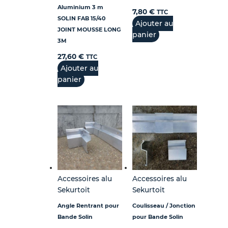
Aluminium 3 m
7,80
€
TTC
SOLIN FAB 15/40
Ajouter au
JOINT MOUSSE LONG
panier
3M
27,60
€
TTC
Ajouter au
panier
Accessoires alu
Accessoires alu
Sekurtoit
Sekurtoit
Angle Rentrant pour
Coulisseau / Jonction
Bande Solin
pour Bande Solin