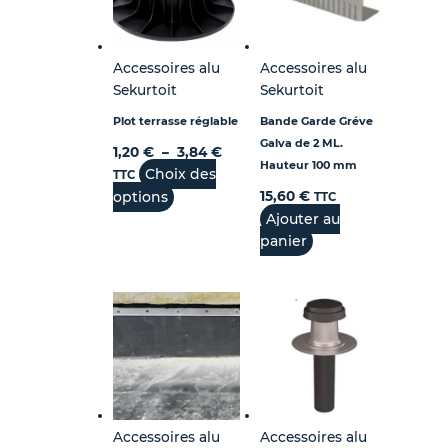
Accessoires alu
Accessoires alu
Sekurtoit
Sekurtoit
Plot terrasse réglable
Bande Garde Gréve
Galva de 2 ML.
1,20
€
–
3,84
€
Hauteur 100 mm
Choix des
TTC
options
15,60
€
TTC
Ajouter au
panier
Accessoires alu
Accessoires alu