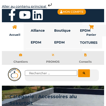
Aller
Aller au contenu principal
au
F
Y
L
MON COMPTE
contenu
a
o
i
Alliance
Boutique
EPDM
c
u
n
Accueil
Panier
EPDM
EPDM
TOITURES
e
t
k
b
u
e
Chantiers
PROMOS
Conseils
o
b
d
Rechercher
o
e
i
k
n
Catégorie : Accessoires alu
Sekurtoit