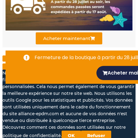
o
b
d
o
e
i
k
n
Acheter maintenant
-
Fermeture de la boutique à partir du 28 juill
f
Acheter ma
Nous aimerions avec votre accord, utiliser vos données à des
fins statistiques et pour vous proposer des annonces
personnalisées. Cela nous permet également de vous garantir
la meilleure expérience sur notre site web. Nous utilisons les
outils Google pour les statistiques et publicités. Vos données
sont utilisées uniquement dans le cadre du fonctionnement
du site alliance-epdm.com et aucune de vos données n'est
vendue ou distribuée à quelconque tierce entreprise.
Découvrez comment ces données sont utilisées sur notre
politique de confidentialité.
OK
Refuser