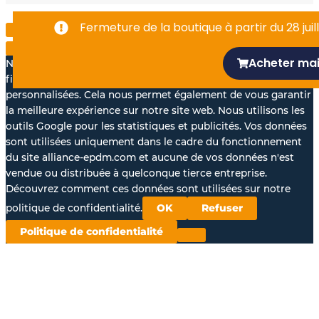
-
Fermeture de la boutique à partir du 28 juill
f
Acheter ma
Nous aimerions avec votre accord, utiliser vos données à des
fins statistiques et pour vous proposer des annonces
personnalisées. Cela nous permet également de vous garantir
la meilleure expérience sur notre site web. Nous utilisons les
outils Google pour les statistiques et publicités. Vos données
sont utilisées uniquement dans le cadre du fonctionnement
du site alliance-epdm.com et aucune de vos données n'est
vendue ou distribuée à quelconque tierce entreprise.
Découvrez comment ces données sont utilisées sur notre
politique de confidentialité.
OK
Refuser
Politique de confidentialité