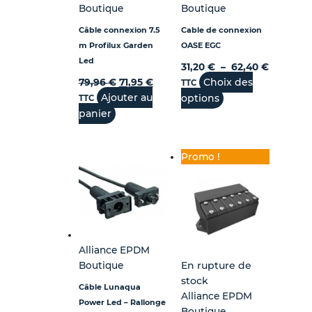
Boutique
Boutique
Câble connexion 7.5
Cable de connexion
m Profilux Garden
OASE EGC
Led
31,20
€
–
62,40
€
Choix des
79,96
€
71,95
€
TTC
Ajouter au
options
TTC
panier
Promo !
Alliance EPDM
Boutique
En rupture de
stock
Câble Lunaqua
Alliance EPDM
Power Led – Rallonge
Boutique