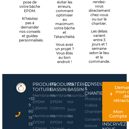
rendez-
pose de
éviter les
vous
votre bâche
erreurs,
directement
EPDM.
comment
chez-vous
optimiser
N’hésitez
ou sur le
au
pas à
chantier.
maximum
demander
votre bâche
Les délais
nos conseils
et
varient
et guides
l’étanchéité.
entre 3
personnalisés.
jours et 1
Vous avez
semaine
un projet ?
selon le lieu
Vous êtes
et la
au bon
commande.
endroit !
PRODUITS
PRODUITS
MATÉRIEL
CONSEILS
Dema
&
TOITURE
BASSIN
BASSIN
mon d
CHANTIERS
Membranes
Membrane
Nourriture
d
+33
Photos &
rétract
EPDM
EPDM
Koï
9
Vidéos
1,20mm
1,02mm
Soin
60
Mon
Chantiers
Compte
Membranes
Membranes
du
19
Conseils
EPDM
EPDM
koï
INSCRIVEZ-
53
toiture
1,52mm
1,14mm