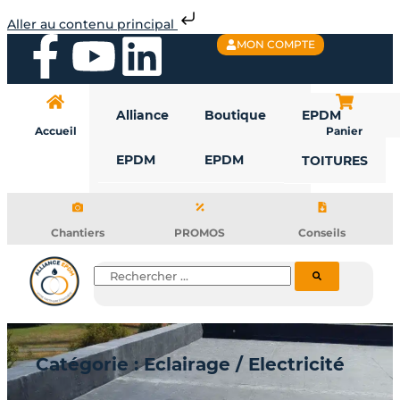
Aller
Aller au contenu principal
au
F
Y
L
MON COMPTE
contenu
a
o
i
Alliance
Boutique
EPDM
c
u
n
Accueil
Panier
EPDM
EPDM
TOITURES
e
t
k
b
u
e
Chantiers
PROMOS
Conseils
o
b
d
Rechercher
o
e
i
k
n
Catégorie : Eclairage / Electricité