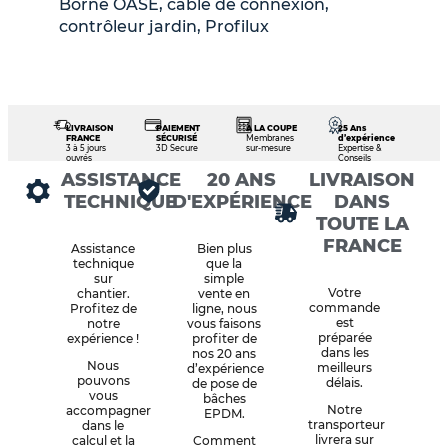
Borne OASE, câble de connexion,
contrôleur jardin, Profilux
LIVRAISON
PAIEMENT
À LA COUPE
25 Ans
FRANCE
SÉCURISÉ
Membranes
d’expérience
3 à 5 jours
3D Secure
sur-mesure
Expertise &
ouvrés
Conseils
ASSISTANCE
20 ANS
LIVRAISON
TECHNIQUE
D'EXPÉRIENCE
DANS
TOUTE LA
FRANCE
Assistance
Bien plus
technique
que la
sur
simple
Votre
chantier.
vente en
commande
Profitez de
ligne, nous
est
notre
vous faisons
préparée
expérience !
profiter de
dans les
nos 20 ans
Nous
meilleurs
d’expérience
pouvons
délais.
de pose de
vous
bâches
Notre
accompagner
EPDM.
transporteur
dans le
livrera sur
calcul et la
Comment