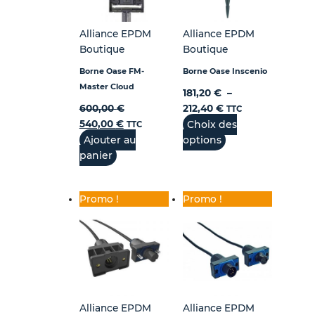
sur
sur
la
la
Alliance EPDM
Alliance EPDM
page
page
Boutique
Boutique
du
du
produit
produit
Borne Oase FM-
Borne Oase Inscenio
Master Cloud
181,20
€
–
600,00
€
212,40
€
TTC
540,00
€
Choix des
TTC
Ajouter au
options
panier
Promo !
Promo !
Alliance EPDM
Alliance EPDM