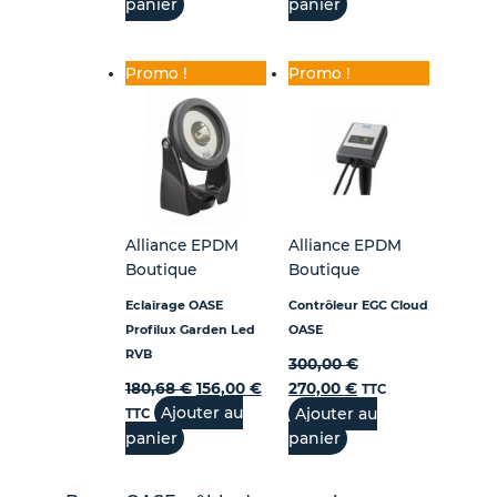
panier
panier
Promo !
Promo !
Alliance EPDM
Alliance EPDM
Boutique
Boutique
Eclairage OASE
Contrôleur EGC Cloud
Profilux Garden Led
OASE
RVB
300,00
€
180,68
€
156,00
€
270,00
€
TTC
Ajouter au
Ajouter au
TTC
panier
panier