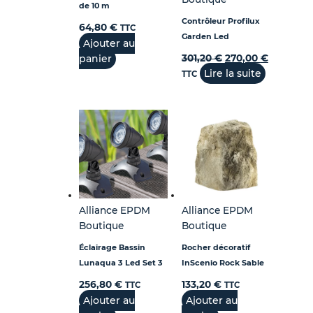
de 10 m
Contrôleur Profilux
64,80
€
TTC
Garden Led
Ajouter au
panier
301,20
€
270,00
€
Lire la suite
TTC
Alliance EPDM
Alliance EPDM
Boutique
Boutique
Éclairage Bassin
Rocher décoratif
Lunaqua 3 Led Set 3
InScenio Rock Sable
256,80
€
133,20
€
TTC
TTC
Ajouter au
Ajouter au