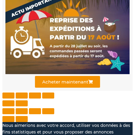
c
u
n
e
t
k
b
u
e
o
b
d
o
e
i
k
n
Acheter maintenant
-
f
Nous aimerions avec votre accord, utiliser vos données à des
fins statistiques et pour vous proposer des annonces