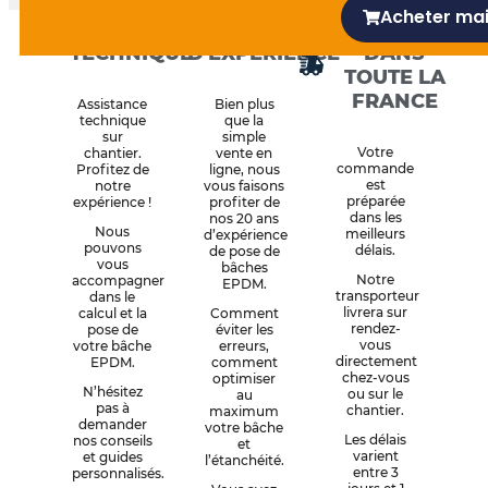
-
ouvrés
Conseils
Acheter ma
ASSISTANCE
20 ANS
LIVRAISON
f
TECHNIQUE
D'EXPÉRIENCE
DANS
TOUTE LA
FRANCE
Assistance
Bien plus
technique
que la
sur
simple
Votre
chantier.
vente en
commande
Profitez de
ligne, nous
est
notre
vous faisons
préparée
expérience !
profiter de
dans les
nos 20 ans
Nous
meilleurs
d’expérience
pouvons
délais.
de pose de
vous
bâches
Notre
accompagner
EPDM.
transporteur
dans le
livrera sur
calcul et la
Comment
rendez-
pose de
éviter les
vous
votre bâche
erreurs,
directement
EPDM.
comment
chez-vous
optimiser
N’hésitez
ou sur le
au
pas à
chantier.
maximum
demander
votre bâche
Les délais
nos conseils
et
varient
et guides
l’étanchéité.
entre 3
personnalisés.