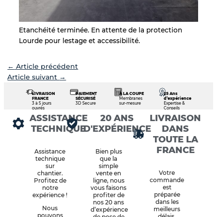
Etanchéité terminée. En attente de la protection
Lourde pour lestage et accessibilité.
←
Article précédent
Article suivant
→
LIVRAISON
PAIEMENT
À LA COUPE
25 Ans
FRANCE
SÉCURISÉ
Membranes
d’expérience
3 à 5 jours
3D Secure
sur-mesure
Expertise &
ouvrés
Conseils
ASSISTANCE
20 ANS
LIVRAISON
TECHNIQUE
D'EXPÉRIENCE
DANS
TOUTE LA
FRANCE
Assistance
Bien plus
technique
que la
sur
simple
Votre
chantier.
vente en
commande
Profitez de
ligne, nous
est
notre
vous faisons
préparée
expérience !
profiter de
dans les
nos 20 ans
Nous
meilleurs
d’expérience
pouvons
délais.
de pose de