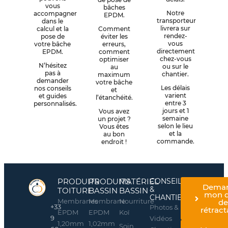
vous
bâches
Notre
accompagner
EPDM.
transporteur
dans le
livrera sur
calcul et la
Comment
rendez-
pose de
éviter les
vous
votre bâche
erreurs,
directement
EPDM.
comment
chez-vous
optimiser
N’hésitez
ou sur le
au
pas à
chantier.
maximum
demander
votre bâche
Les délais
nos conseils
et
varient
et guides
l’étanchéité.
entre 3
personnalisés.
jours et 1
Vous avez
semaine
un projet ?
selon le lieu
Vous êtes
et la
au bon
commande.
endroit !
PRODUITS
PRODUITS
MATÉRIEL
CONSEILS
Dema
&
TOITURE
BASSIN
BASSIN
mon d
CHANTIERS
Membranes
Membrane
Nourriture
d
+33
Photos &
rétract
EPDM
EPDM
Koï
9
Vidéos
1,20mm
1,02mm
Soin