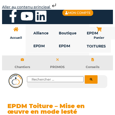
Aller
Aller au contenu principal
au
F
Y
L
MON COMPTE
contenu
a
o
i
Alliance
Boutique
EPDM
c
u
n
Accueil
Panier
EPDM
EPDM
TOITURES
e
t
k
b
u
e
Chantiers
PROMOS
Conseils
o
b
d
Rechercher
o
e
i
k
n
EPDM Toiture – Mise en
œuvre en mode lesté