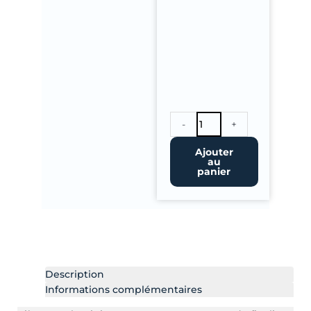
quantité
-
+
de
Angle
Ajouter
au
Rentrant
panier
Alu
pour
Bande
De
Rive
Description
Informations complémentaires