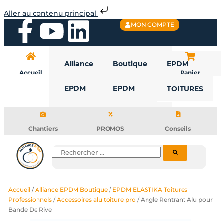
Aller
Aller au contenu principal
au
F
Y
L
MON COMPTE
contenu
a
o
i
Alliance
Boutique
EPDM
c
u
n
Accueil
Panier
EPDM
EPDM
TOITURES
e
t
k
b
u
e
Chantiers
PROMOS
Conseils
o
b
d
Rechercher
o
e
i
Accueil
/
Alliance EPDM Boutique
/
EPDM ELASTIKA Toitures
k
n
Professionnels
/
Accessoires alu toiture pro
/ Angle Rentrant Alu pour
Bande De Rive