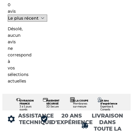
0
avis
Désolé,
aucun
avis
ne
correspond
à
vos
sélections
actuelles
LIVRAISON
PAIEMENT
À LA COUPE
25 Ans
FRANCE
SÉCURISÉ
Membranes
d’expérience
3 à 5 jours
3D Secure
sur-mesure
Expertise &
ouvrés
Conseils
ASSISTANCE
20 ANS
LIVRAISON
TECHNIQUE
D'EXPÉRIENCE
DANS
TOUTE LA