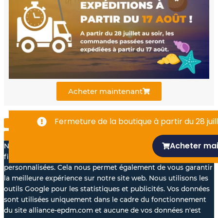
b
u
e
o
b
d
o
e
i
k
n
Acheter maintenant
-
Fermeture de la boutique à partir du 28 juill
f
Acheter ma
Nous aimerions avec votre accord, utiliser vos données à des
fins statistiques et pour vous proposer des annonces
personnalisées. Cela nous permet également de vous garantir
la meilleure expérience sur notre site web. Nous utilisons les
outils Google pour les statistiques et publicités. Vos données
sont utilisées uniquement dans le cadre du fonctionnement
du site alliance-epdm.com et aucune de vos données n'est