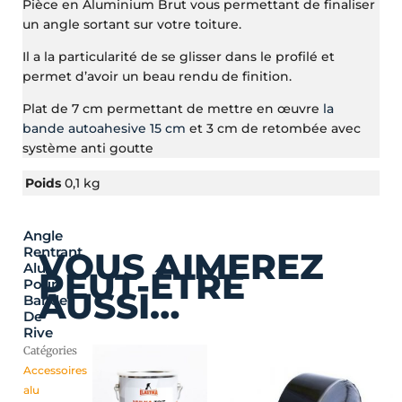
Pièce en Aluminium Brut vous permettant de finaliser
un angle sortant sur votre toiture.
Il a la particularité de se glisser dans le profilé et
permet d’avoir un beau rendu de finition.
Plat de 7 cm permettant de mettre en œuvre
la
bande autoahesive 15 cm
et 3 cm de retombée avec
système anti goutte
Poids
0,1 kg
Angle
Plage
Ce
Rentrant
VOUS AIMEREZ
de
produit
Alu
PEUT-ÊTRE
prix :
a
Pour
AUSSI…
25,20 €
plusieurs
Bande
De
à
variations.
Rive
100,80 €
Les
Catégories
options
Accessoires
peuvent
alu
être