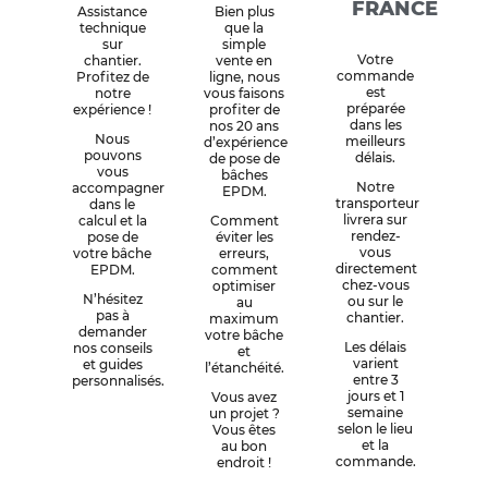
FRANCE
Assistance
Bien plus
technique
que la
sur
simple
Votre
chantier.
vente en
commande
Profitez de
ligne, nous
est
notre
vous faisons
préparée
expérience !
profiter de
dans les
nos 20 ans
Nous
meilleurs
d’expérience
pouvons
délais.
de pose de
vous
bâches
Notre
accompagner
EPDM.
transporteur
dans le
livrera sur
calcul et la
Comment
rendez-
pose de
éviter les
vous
votre bâche
erreurs,
directement
EPDM.
comment
chez-vous
optimiser
N’hésitez
ou sur le
au
pas à
chantier.
maximum
demander
votre bâche
Les délais
nos conseils
et
varient
et guides
l’étanchéité.
entre 3
personnalisés.
jours et 1
Vous avez
semaine
un projet ?
selon le lieu
Vous êtes
et la
au bon
commande.
endroit !