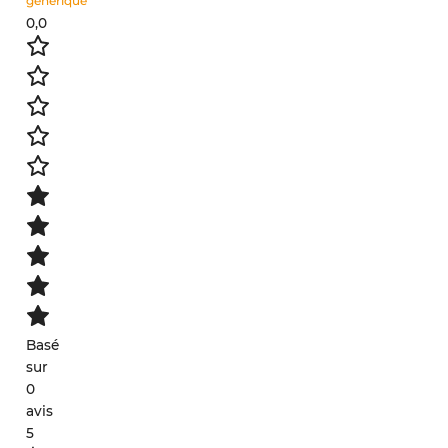
générique
0,0
Basé
sur
0
avis
5