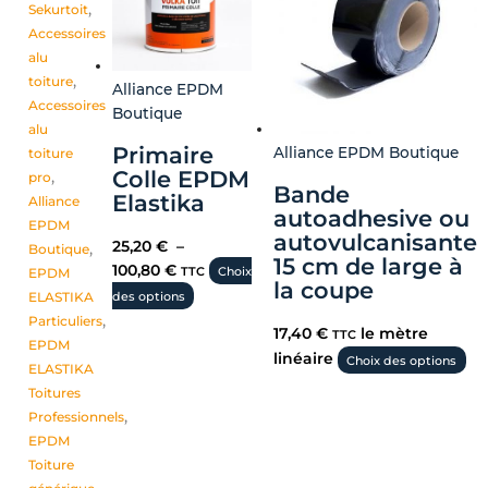
Sekurtoit
,
choisies
Accessoires
sur
alu
la
toiture
,
page
Alliance EPDM
Accessoires
du
Boutique
alu
produit
Primaire
Alliance EPDM Boutique
toiture
Colle EPDM
pro
,
Bande
Elastika
Alliance
autoadhesive ou
EPDM
autovulcanisante
25,20
€
–
Boutique
,
15 cm de large à
100,80
€
TTC
Choix
EPDM
la coupe
ELASTIKA
des options
Particuliers
,
17,40
€
le mètre
TTC
EPDM
linéaire
Choix des options
ELASTIKA
Toitures
Professionnels
,
EPDM
Toiture