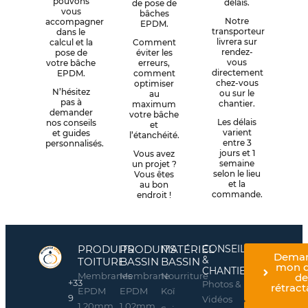
pouvons
délais.
de pose de
vous
bâches
Notre
accompagner
EPDM.
transporteur
dans le
livrera sur
calcul et la
Comment
rendez-
pose de
éviter les
vous
votre bâche
erreurs,
directement
EPDM.
comment
chez-vous
optimiser
N’hésitez
ou sur le
au
pas à
chantier.
maximum
demander
votre bâche
Les délais
nos conseils
et
varient
et guides
l’étanchéité.
entre 3
personnalisés.
jours et 1
Vous avez
semaine
un projet ?
selon le lieu
Vous êtes
et la
au bon
commande.
endroit !
PRODUITS
PRODUITS
MATÉRIEL
CONSEILS
Dema
&
TOITURE
BASSIN
BASSIN
mon d
CHANTIERS
Membranes
Membrane
Nourriture
d
+33
Photos &
rétract
EPDM
EPDM
Koï
9
Vidéos
1,20mm
1,02mm