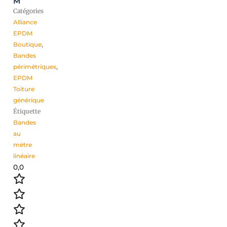
M
Catégories
Alliance
EPDM
Boutique
,
Bandes
périmétriques
,
EPDM
Toiture
générique
Étiquette
Bandes
au
mètre
linéaire
0,0