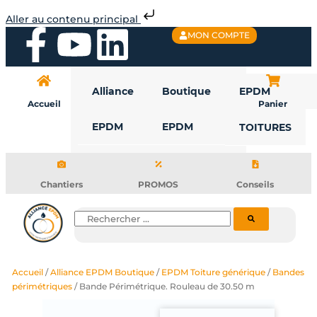
Aller
Aller au contenu principal
au
F
Y
L
MON COMPTE
contenu
a
o
i
Alliance
Boutique
EPDM
c
u
n
Accueil
Panier
EPDM
EPDM
TOITURES
e
t
k
b
u
e
Chantiers
PROMOS
Conseils
o
b
d
Rechercher
o
e
i
Accueil
/
Alliance EPDM Boutique
/
EPDM Toiture générique
/
Bandes
k
n
périmétriques
/ Bande Périmétrique. Rouleau de 30.50 m