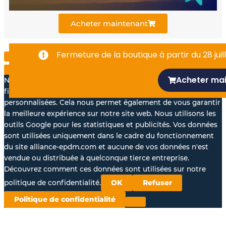
k
n
Acheter maintenant
-
Fermeture de la boutique à partir du 28 juill
f
Acheter ma
Nous aimerions avec votre accord, utiliser vos données à des
fins statistiques et pour vous proposer des annonces
personnalisées. Cela nous permet également de vous garantir
la meilleure expérience sur notre site web. Nous utilisons les
outils Google pour les statistiques et publicités. Vos données
sont utilisées uniquement dans le cadre du fonctionnement
du site alliance-epdm.com et aucune de vos données n'est
vendue ou distribuée à quelconque tierce entreprise.
Découvrez comment ces données sont utilisées sur notre
politique de confidentialité.
OK
Refuser
Politique de confidentialité