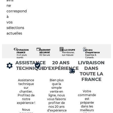
avis
ne
correspond
à
vos
sélections
actuelles
LIVRAISON
PAIEMENT
À LA COUPE
25 Ans
FRANCE
SÉCURISÉ
Membranes
d’expérience
3 à 5 jours
3D Secure
sur-mesure
Expertise &
ouvrés
Conseils
ASSISTANCE
20 ANS
LIVRAISON
TECHNIQUE
D'EXPÉRIENCE
DANS
TOUTE LA
FRANCE
Assistance
Bien plus
technique
que la
sur
simple
Votre
chantier.
vente en
commande
Profitez de
ligne, nous
est
notre
vous faisons
préparée
expérience !
profiter de
dans les
nos 20 ans
Nous
meilleurs
d’expérience