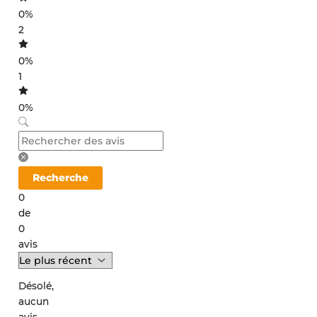
0%
2
0%
1
0%
Recherche
0
de
0
avis
Désolé,
aucun