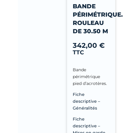
-
BANDE
f
PÉRIMÉTRIQUE.
ROULEAU
DE 30.50 M
342,00
€
TTC
Bande
périmétrique
pied d’acrotères.
Fiche
descriptive –
Généralités
Fiche
descriptive –
Mises en garde