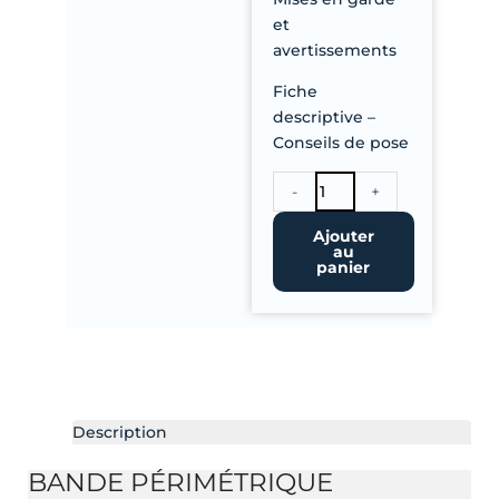
et
avertissements
Fiche
descriptive –
Conseils de pose
quantité
-
+
de
Bande
Ajouter
au
Périmétrique.
panier
Rouleau
de
30.50
m
Description
BANDE PÉRIMÉTRIQUE