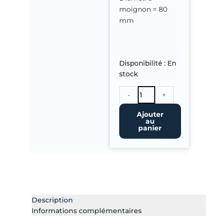
moignon = 80
mm
quantité
Disponibilité :
En
de
stock
Boite
à
-
+
Eau
ZINC
Ajouter
Naturel
au
panier
Description
Informations complémentaires