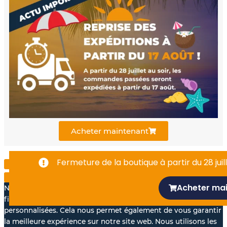
c
u
n
e
t
k
b
u
e
o
b
d
o
e
i
k
n
Acheter maintenant
-
Fermeture de la boutique à partir du 28 juill
f
Acheter ma
Nous aimerions avec votre accord, utiliser vos données à des
fins statistiques et pour vous proposer des annonces
personnalisées. Cela nous permet également de vous garantir
la meilleure expérience sur notre site web. Nous utilisons les