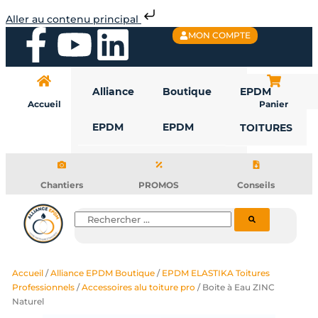
Aller
Aller au contenu principal
au
F
Y
L
MON COMPTE
contenu
a
o
i
Alliance
Boutique
EPDM
c
u
n
Accueil
Panier
EPDM
EPDM
TOITURES
e
t
k
b
u
e
Chantiers
PROMOS
Conseils
o
b
d
Rechercher
o
e
i
Accueil
/
Alliance EPDM Boutique
/
EPDM ELASTIKA Toitures
k
n
Professionnels
/
Accessoires alu toiture pro
/ Boite à Eau ZINC
Naturel