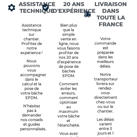
ASSISTANCE
20 ANS
LIVRAISON
TECHNIQUE
D'EXPÉRIENCE
DANS
TOUTE LA
FRANCE
Assistance
Bien plus
technique
que la
sur
simple
Votre
chantier.
vente en
commande
Profitez de
ligne, nous
est
notre
vous faisons
préparée
expérience !
profiter de
dans les
nos 20 ans
Nous
meilleurs
d’expérience
pouvons
délais.
de pose de
vous
bâches
Notre
accompagner
EPDM.
transporteur
dans le
livrera sur
calcul et la
Comment
rendez-
pose de
éviter les
vous
votre bâche
erreurs,
directement
EPDM.
comment
chez-vous
optimiser
N’hésitez
ou sur le
au
pas à
chantier.
maximum
demander
votre bâche
Les délais
nos conseils
et
varient
et guides
l’étanchéité.
entre 3
personnalisés.
jours et 1
Vous avez