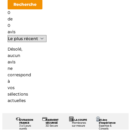
Recherche
0
de
0
avis
Désolé,
aucun
avis
ne
correspond
à
vos
sélections
actuelles
LIVRAISON
PAIEMENT
À LA COUPE
25 Ans
FRANCE
SÉCURISÉ
Membranes
d’expérience
3 à 5 jours
3D Secure
sur-mesure
Expertise &
ouvrés
Conseils