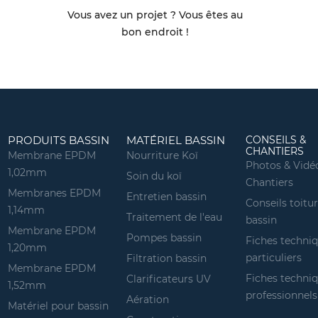
Vous avez un projet ? Vous êtes au
bon endroit !
PRODUITS BASSIN
MATÉRIEL BASSIN
CONSEILS &
CHANTIERS
Membrane EPDM
Nourriture Koï
Photos & Vidé
1,02mm
Soin du koï
Chantiers
Membranes EPDM
Entretien bassin
Conseils toitu
1,14mm
Traitement de l'eau
bassin
Membrane EPDM
Pompes bassin
Fiches techni
1,20mm
particuliers
Filtration bassin
Membrane EPDM
Fiches techni
Clarificateurs UV
1,52mm
professionnels
Aération
Matériel pour bassin