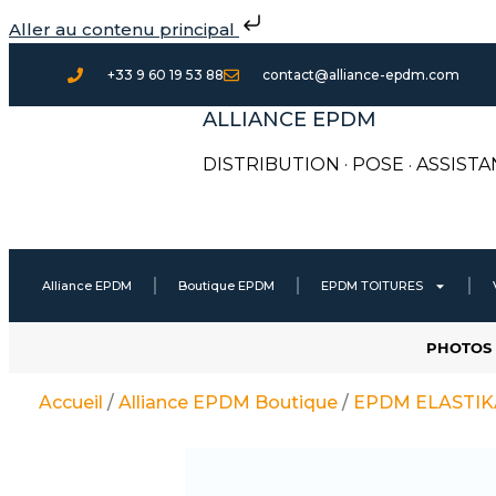
Aller
Aller au contenu principal
au
contenu
+33 9 60 19 53 88
contact@alliance-epdm.com
ALLIANCE EPDM
DISTRIBUTION · POSE
·
ASSISTA
Alliance EPDM
Boutique EPDM
EPDM TOITURES
PHOTOS 
Accueil
/
Alliance EPDM Boutique
/
EPDM ELASTIKA 