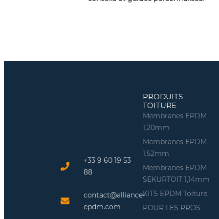
PRODUITS
TOITURE
Membranes EPDM
1,20mm
Membranes EPDM
1,52mm
+33 9 60 19 53
Membranes EPDM
88
SEKURTOIT 1,14mm
KITS EPDM Toiture
contact@alliance-
epdm.com
POUR LES PROS