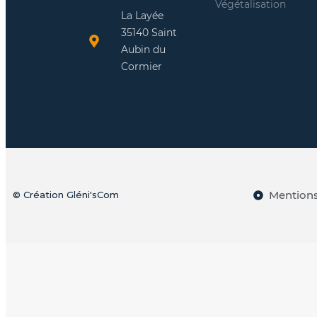
Végétalisation
La Layée
35140 Saint
Aubin du
Cormier
Mentions
© Création Gléni'sCom