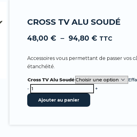
-
f
CROSS TV ALU SOUDÉ
Plage
48,00
€
–
94,80
€
de
TTC
prix :
48,00 €
Accessoires vous permettant de passer vos câb
à
94,80 €
étanchéité.
quantité
Cross TV Alu Soudé
Eff
de
-
+
Cross
Ajouter au panier
TV
ALU
Soudé