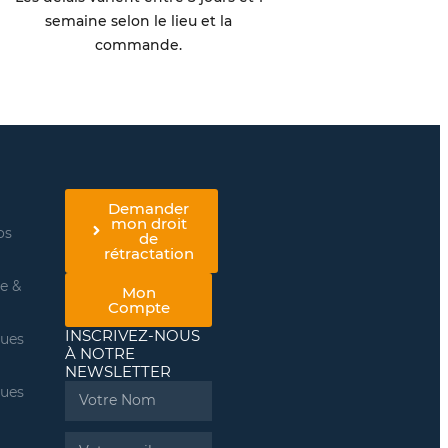
semaine selon le lieu et la
commande.
Demander
mon droit
os
de
rétractation
re &
Mon
Compte
INSCRIVEZ-NOUS
ques
À NOTRE
NEWSLETTER
ques
Name
Email