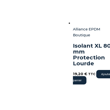
Alliance EPDM
Boutique
Isolant XL 8
mm
Protection
Lourde
19,20
€
TTC
Ajoute
panier