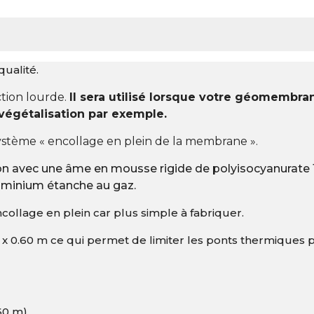
qualité.
ction lourde.
Il sera utilisé lorsque votre géomembr
a végétalisation par exemple.
e système « encollage en plein de la membrane ».
on avec une âme en mousse rigide de polyisocyanurate 
uminium étanche au gaz.
ncollage en plein car plus simple à fabriquer.
 x 0.60 m ce qui permet de limiter les ponts thermiques 
60 m)