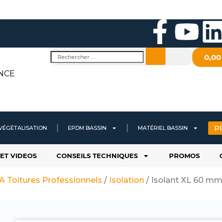
F
Y
a
o
i
Rechercher
0,0
c
u
NCE
e
t
b
u
P
VÉGÉTALISATION
EPDM BASSIN
MATÉRIEL BASSIN
o
b
ET VIDEOS
CONSEILS TECHNIQUES
PROMOS
o
e
i
Toitures Professionnels
/
Isolation
/ Isolant XL 60 mm
k