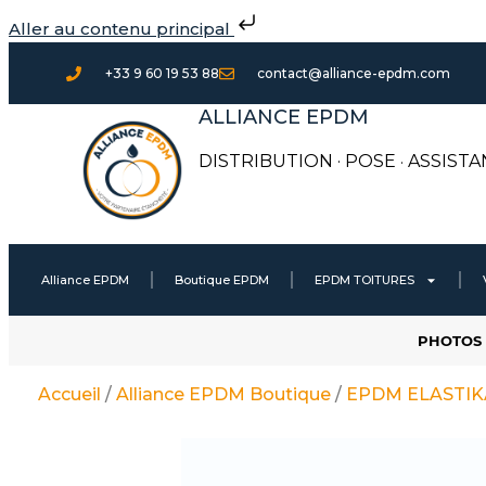
Aller
Aller au contenu principal
au
contenu
+33 9 60 19 53 88
contact@alliance-epdm.com
ALLIANCE EPDM
DISTRIBUTION · POSE
·
ASSISTA
Alliance EPDM
Boutique EPDM
EPDM TOITURES
PHOTOS 
Accueil
/
Alliance EPDM Boutique
/
EPDM ELASTIKA 