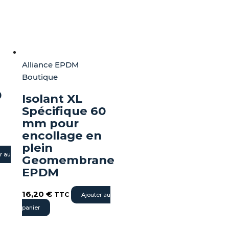
Alliance EPDM
Boutique
0
Isolant XL
Spécifique 60
mm pour
encollage en
plein
r au
Geomembrane
EPDM
16,20
€
TTC
Ajouter au
panier