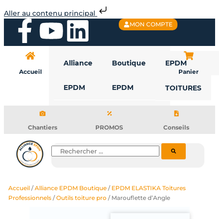
Aller
Aller au contenu principal
au
F
Y
L
MON COMPTE
contenu
a
o
i
Alliance
Boutique
EPDM
c
u
n
Accueil
Panier
EPDM
EPDM
TOITURES
e
t
k
b
u
e
Chantiers
PROMOS
Conseils
o
b
d
Rechercher
o
e
i
Accueil
/
Alliance EPDM Boutique
/
EPDM ELASTIKA Toitures
k
n
Professionnels
/
Outils toiture pro
/ Marouflette d’Angle