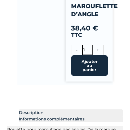
-
MAROUFLETTE
f
D’ANGLE
38,40
€
TTC
quantité
-
+
de
Marouflette
Ajouter
au
d'Angle
panier
Description
Informations complémentaires
Roulette pour marouflage des angles. De la marque