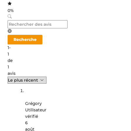
0%
Recherche
1-
1
de
1
avis
Grégory
Utilisateur
vérifié
6
août