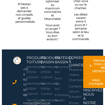
chez-vous
optimiser
N’hésitez
ou sur le
au
pas à
chantier.
maximum
demander
votre bâche
Les délais
nos conseils
et
varient
et guides
l’étanchéité.
entre 3
personnalisés.
jours et 1
Vous avez
semaine
un projet ?
selon le lieu
Vous êtes
et la
au bon
commande.
endroit !
PRODUITS
PRODUITS
MATÉRIEL
CONSEILS
Dema
&
TOITURE
BASSIN
BASSIN
mon d
CHANTIERS
Membranes
Membrane
Nourriture
d
+33
Photos &
rétract
EPDM
EPDM
Koï
9
Vidéos
1,20mm
1,02mm
Soin
60
Mon
Chantiers
Compte
Membranes
Membranes
du
19
Conseils
EPDM
EPDM
koï
INSCRIVEZ-
53
toiture
1,52mm
1,14mm
NOUS
Entretien
88
& bassin
À
Membranes
Membrane
bassin
NOTRE
Fiches
contact@alliance-