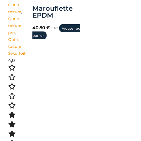
Outils
Marouflette
toiture
,
EPDM
Outils
toiture
40,80
€
TTC
Ajouter au
pro
,
panier
Outils
toiture
Sekurtoit
4,0