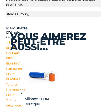
ELASTIKA.
Poids
0,25 kg
Marouflette
D’Angle
VOUS AIMEREZ
Catégories
PEUT-ÊTRE
Alliance
AUSSI…
EPDM
Boutique
,
EPDM
ELASTIKA
Particuliers
,
EPDM
ELASTIKA
Toitures
Professionnels
,
EPDM
Alliance EPDM
Toiture
Boutique
générique
,