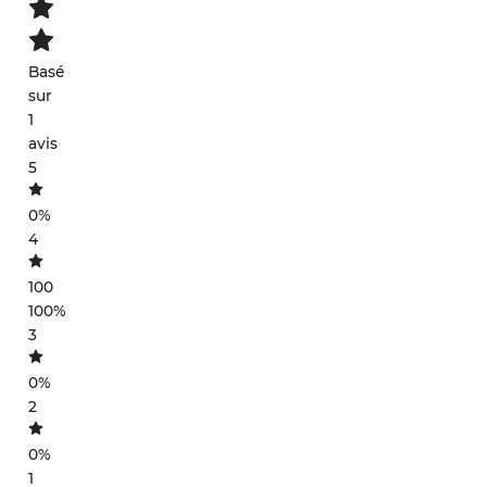
Basé
sur
1
avis
5
0%
4
100
100%
3
0%
2
0%
1