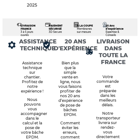
2025
LIVRAISON
PAIEMENT
À LA COUPE
25 Ans
FRANCE
SÉCURISÉ
Membranes
d’expérience
3 à 5 jours
3D Secure
sur-mesure
Expertise &
ouvrés
Conseils
ASSISTANCE
20 ANS
LIVRAISON
TECHNIQUE
D'EXPÉRIENCE
DANS
TOUTE LA
FRANCE
Assistance
Bien plus
technique
que la
sur
simple
Votre
chantier.
vente en
commande
Profitez de
ligne, nous
est
notre
vous faisons
préparée
expérience !
profiter de
dans les
nos 20 ans
Nous
meilleurs
d’expérience
pouvons
délais.
de pose de
vous
bâches
Notre
accompagner
EPDM.
transporteur
dans le
livrera sur
calcul et la
Comment
rendez-
pose de
éviter les
vous
votre bâche
erreurs,
directement
EPDM.
comment