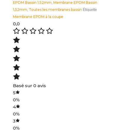
EPDM Bassin 1.52mm
Membrane EPDM Bassin
,
1,52mm
Toutes les membranes bassin
,
Étiquette
Membrane EPDM à la coupe
0,0
Basé sur 0 avis
5
0%
4
0%
3
0%