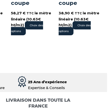
coupe
coupe
re
58,27
€
le mètre
38,90
€
le mètre
TTC
TTC
linéaire (10.63€
linéaire (10.63€
ht/m2)
ht/m2)
Choix des
Choix des
options
options
25 Ans d’expérience
ure
Expertise & Conseils
LIVRAISON DANS TOUTE LA
FRANCE