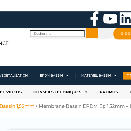
F
Y
a
o
i
Rechercher
0,0
c
u
NCE
e
t
b
u
P
VÉGÉTALISATION
EPDM BASSIN
MATÉRIEL BASSIN
o
b
ET VIDEOS
CONSEILS TECHNIQUES
PROMOS
o
e
i
assin 1,52mm
/ Membrane Bassin EPDM Ep 1.52mm – La
k