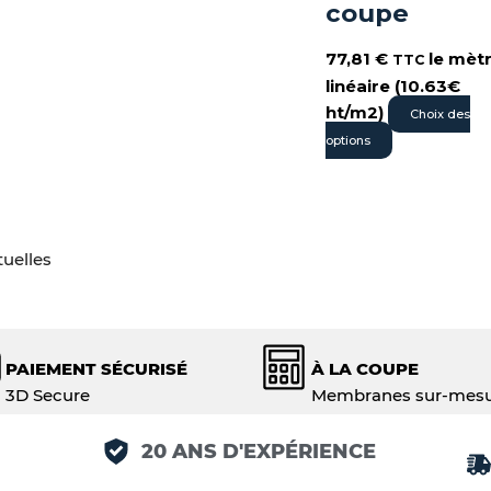
coupe
77,81
€
le mèt
TTC
linéaire (10.63€
ht/m2)
Choix des
options
tuelles
PAIEMENT SÉCURISÉ
À LA COUPE
3D Secure
Membranes sur-mes
20 ANS D'EXPÉRIENCE