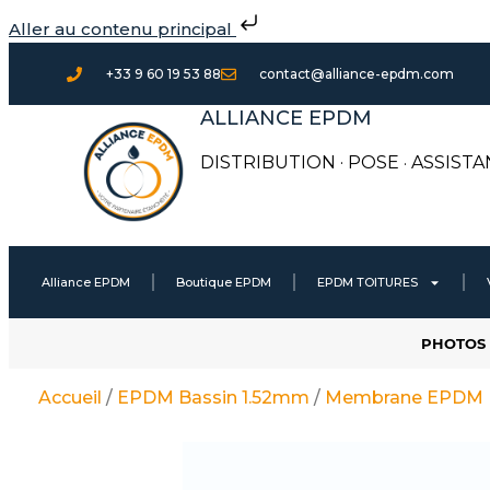
Aller
Aller au contenu principal
au
contenu
+33 9 60 19 53 88
contact@alliance-epdm.com
ALLIANCE EPDM
DISTRIBUTION · POSE
·
ASSISTA
Alliance EPDM
Boutique EPDM
EPDM TOITURES
PHOTOS 
Accueil
/
EPDM Bassin 1.52mm
/
Membrane EPDM B