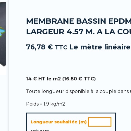
-
f
MEMBRANE BASSIN EPDM 
LARGEUR 4.57 M. A LA C
76,78
€
Le mètre linéaire
TTC
14 € HT le m2 (16.80 € TTC)
Toute longueur disponible à la couple dans u
Poids = 1.9 kg/m2
quantité
Longueur souhaitée (m)
de
Membrane