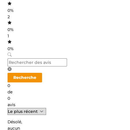
0%
2
0%
1
0%
Recherche
0
de
0
avis
Désolé,
aucun