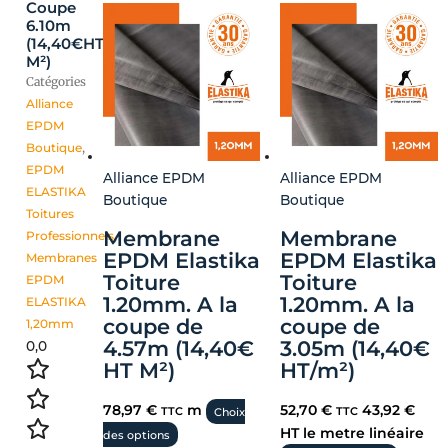
Coupe
6.10m
(14,40€HT
M²)
Catégories
Alliance
EPDM
Boutique
,
EPDM
Alliance EPDM
Alliance EPDM
ELASTIKA
Boutique
Boutique
Toitures
Membrane
Membrane
Professionnels
,
EPDM Elastika
EPDM Elastika
Membranes
Toiture
Toiture
EPDM
1.20mm. A la
1.20mm. A la
ELASTIKA
coupe de
coupe de
1,20mm
4.57m (14,40€
3.05m (14,40€
0,0
HT M²)
HT/m²)
78,97
€
m
52,70
€
43,92 €
TTC
Choix
TTC
HT le metre linéaire
des options