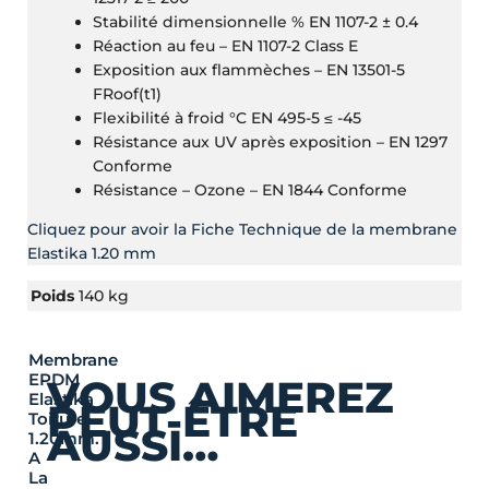
Stabilité dimensionnelle % EN 1107-2 ± 0.4
Réaction au feu – EN 1107-2 Class E
Exposition aux flammèches – EN 13501-5
FRoof(t1)
Flexibilité à froid °C EN 495-5 ≤ -45
Résistance aux UV après exposition – EN 1297
Conforme
Résistance – Ozone – EN 1844 Conforme
Cliquez pour avoir la Fiche Technique de la membrane
Elastika 1.20 mm
Poids
140 kg
Membrane
EPDM
VOUS AIMEREZ
Elastika
PEUT-ÊTRE
Toiture
AUSSI…
1.20mm.
A
La