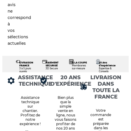
avis
ne
correspond
à
vos
sélections
actuelles
LIVRAISON
PAIEMENT
À LA COUPE
25 Ans
FRANCE
SÉCURISÉ
Membranes
d’expérience
3 à 5 jours
3D Secure
sur-mesure
Expertise &
ouvrés
Conseils
ASSISTANCE
20 ANS
LIVRAISON
TECHNIQUE
D'EXPÉRIENCE
DANS
TOUTE LA
FRANCE
Assistance
Bien plus
technique
que la
sur
simple
Votre
chantier.
vente en
commande
Profitez de
ligne, nous
est
notre
vous faisons
préparée
expérience !
profiter de
dans les
nos 20 ans