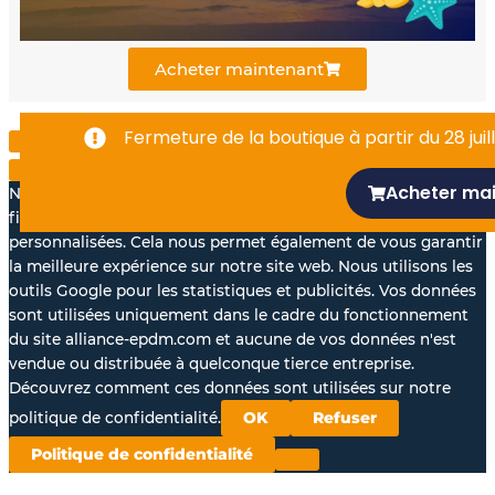
o
e
i
k
n
Acheter maintenant
-
Fermeture de la boutique à partir du 28 juill
f
Acheter ma
Nous aimerions avec votre accord, utiliser vos données à des
fins statistiques et pour vous proposer des annonces
personnalisées. Cela nous permet également de vous garantir
la meilleure expérience sur notre site web. Nous utilisons les
outils Google pour les statistiques et publicités. Vos données
sont utilisées uniquement dans le cadre du fonctionnement
du site alliance-epdm.com et aucune de vos données n'est
vendue ou distribuée à quelconque tierce entreprise.
Découvrez comment ces données sont utilisées sur notre
politique de confidentialité.
OK
Refuser
Politique de confidentialité