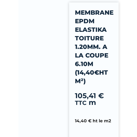
-
MEMBRANE
f
EPDM
ELASTIKA
TOITURE
1.20MM. A
LA COUPE
6.10M
(14,40€HT
M²)
105,41
€
m
TTC
14,40 € ht le m2