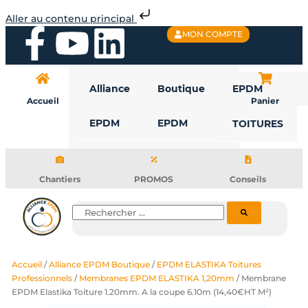
Aller
Aller au contenu principal
au
F
Y
L
MON COMPTE
contenu
a
o
i
Alliance
Boutique
EPDM
c
u
n
Accueil
Panier
EPDM
EPDM
TOITURES
e
t
k
b
u
e
Chantiers
PROMOS
Conseils
o
b
d
Rechercher
o
e
i
Accueil
/
Alliance EPDM Boutique
/
EPDM ELASTIKA Toitures
k
n
Professionnels
/
Membranes EPDM ELASTIKA 1,20mm
/ Membrane
EPDM Elastika Toiture 1.20mm. A la coupe 6.10m (14,40€HT M²)