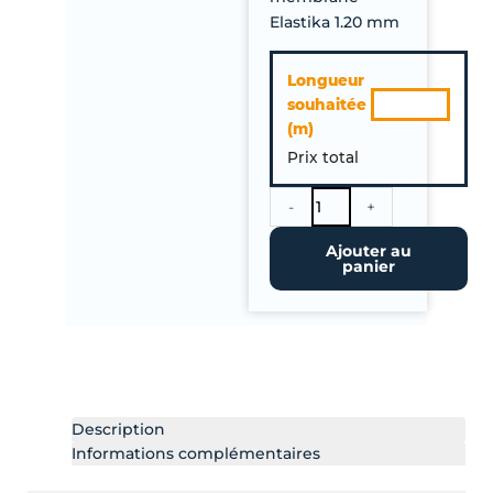
Elastika 1.20 mm
quantité
Longueur
de
souhaitée
Membrane
(m)
EPDM
Prix total
Elastika
Toiture
1.20mm.
-
+
A
Ajouter au
la
panier
coupe
6.10m
(14,40€HT
M²)
Description
Informations complémentaires