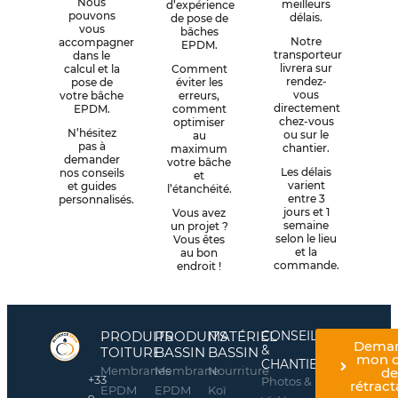
Nous
meilleurs
d’expérience
pouvons
délais.
de pose de
vous
bâches
Notre
accompagner
EPDM.
transporteur
dans le
livrera sur
calcul et la
Comment
rendez-
pose de
éviter les
vous
votre bâche
erreurs,
directement
EPDM.
comment
chez-vous
optimiser
N’hésitez
ou sur le
au
pas à
chantier.
maximum
demander
votre bâche
Les délais
nos conseils
et
varient
et guides
l’étanchéité.
entre 3
personnalisés.
jours et 1
Vous avez
semaine
un projet ?
selon le lieu
Vous êtes
et la
au bon
commande.
endroit !
PRODUITS
PRODUITS
MATÉRIEL
CONSEILS
Dema
&
TOITURE
BASSIN
BASSIN
mon d
CHANTIERS
Membranes
Membrane
Nourriture
d
+33
Photos &
rétract
EPDM
EPDM
Koï