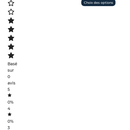
Choix des options
Basé
sur
0
avis
5
0%
4
0%
3