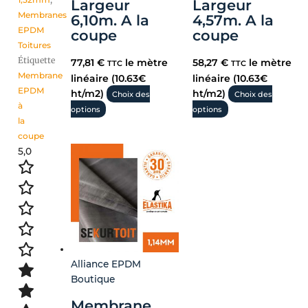
Largeur
Largeur
Membranes
6,10m. A la
4,57m. A la
EPDM
coupe
coupe
Toitures
Étiquette
77,81
€
le mètre
58,27
€
le mètre
TTC
TTC
Membrane
linéaire (10.63€
linéaire (10.63€
EPDM
ht/m2)
ht/m2)
Choix des
Choix des
à
options
options
la
coupe
5,0
Alliance EPDM
Boutique
Membrane