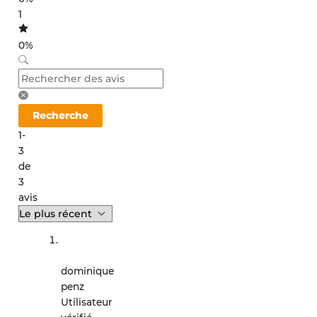
1
0%
Recherche
1-
3
de
3
avis
dominique
penz
Utilisateur