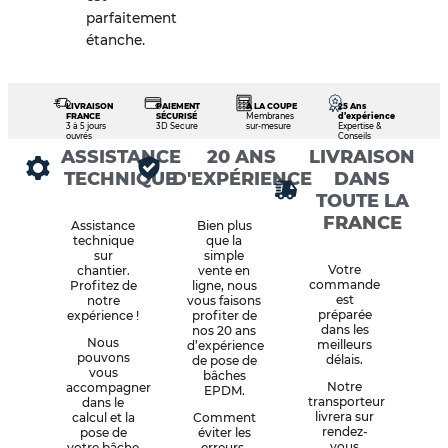
parfaitement
étanche.
LIVRAISON
PAIEMENT
À LA COUPE
25 Ans
FRANCE
SÉCURISÉ
Membranes
d’expérience
3 à 5 jours
3D Secure
sur-mesure
Expertise &
ouvrés
Conseils
ASSISTANCE
20 ANS
LIVRAISON
TECHNIQUE
D'EXPÉRIENCE
DANS
TOUTE LA
FRANCE
Assistance
Bien plus
technique
que la
sur
simple
Votre
chantier.
vente en
commande
Profitez de
ligne, nous
est
notre
vous faisons
préparée
expérience !
profiter de
dans les
nos 20 ans
Nous
meilleurs
d’expérience
pouvons
délais.
de pose de
vous
bâches
Notre
accompagner
EPDM.
transporteur
dans le
livrera sur
calcul et la
Comment
rendez-
pose de
éviter les
vous
votre bâche
erreurs,