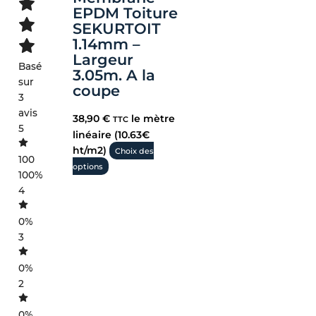
EPDM Toiture
SEKURTOIT
1.14mm –
Largeur
Basé
3.05m. A la
sur
coupe
3
avis
38,90
€
le mètre
TTC
5
linéaire (10.63€
ht/m2)
Choix des
100
options
100%
4
0%
3
0%
2
0%