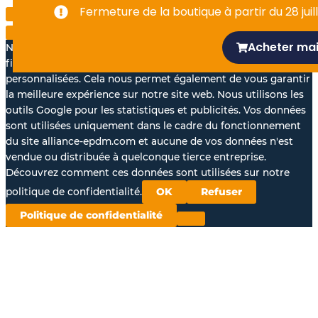
-
Fermeture de la boutique à partir du 28 juill
f
Acheter ma
Nous aimerions avec votre accord, utiliser vos données à des
fins statistiques et pour vous proposer des annonces
personnalisées. Cela nous permet également de vous garantir
la meilleure expérience sur notre site web. Nous utilisons les
outils Google pour les statistiques et publicités. Vos données
sont utilisées uniquement dans le cadre du fonctionnement
du site alliance-epdm.com et aucune de vos données n'est
vendue ou distribuée à quelconque tierce entreprise.
Découvrez comment ces données sont utilisées sur notre
politique de confidentialité.
OK
Refuser
Politique de confidentialité