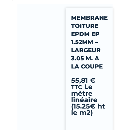
-
f
MEMBRANE
TOITURE
EPDM EP
1.52MM –
LARGEUR
3.05 M. A
LA COUPE
55,81
€
Le
TTC
mètre
linéaire
(15.25€ ht
le m2)