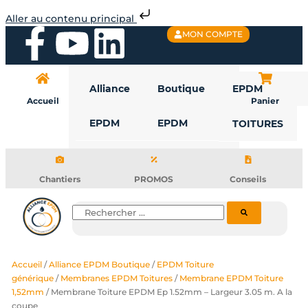
Aller
Aller au contenu principal
au
F
Y
L
MON COMPTE
contenu
a
o
i
Alliance
Boutique
EPDM
c
u
n
Accueil
Panier
EPDM
EPDM
TOITURES
e
t
k
b
u
e
Chantiers
PROMOS
Conseils
o
b
d
Rechercher
o
e
i
Accueil
/
Alliance EPDM Boutique
/
EPDM Toiture
k
n
générique
/
Membranes EPDM Toitures
/
Membrane EPDM Toiture
1,52mm
/ Membrane Toiture EPDM Ep 1.52mm – Largeur 3.05 m. A la
coupe