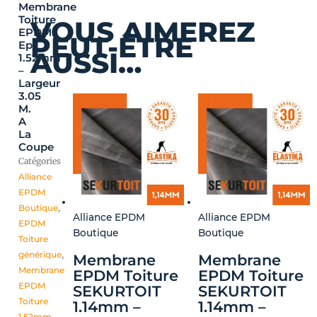
Membrane
Toiture
VOUS AIMEREZ
EPDM
PEUT-ÊTRE
Ep
AUSSI…
1.52mm
–
Largeur
3.05
M.
A
La
Coupe
Catégories
Alliance
EPDM
Boutique
,
Alliance EPDM
Alliance EPDM
EPDM
Boutique
Boutique
Toiture
générique
,
Membrane
Membrane
Membrane
EPDM Toiture
EPDM Toiture
EPDM
SEKURTOIT
SEKURTOIT
Toiture
1.14mm –
1.14mm –
1,52mm
,