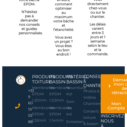
directement
EPDM.
comment
chez-vous
optimiser
N’hésitez
ou sur le
au
pas à
chantier.
maximum
demander
votre bâche
Les délais
nos conseils
et
varient
et guides
l’étanchéité.
entre 3
personnalisés.
jours et 1
Vous avez
semaine
un projet ?
selon le lieu
Vous êtes
et la
au bon
commande.
endroit !
PRODUITS
PRODUITS
MATÉRIEL
CONSEILS
Dema
&
TOITURE
BASSIN
BASSIN
mon d
CHANTIERS
Membranes
Membrane
Nourriture
d
+33
Photos &
rétract
EPDM
EPDM
Koï
9
Vidéos
1,20mm
1,02mm
Soin
60
Mon
Chantiers
Compte
Membranes
Membranes
du
19
Conseils
EPDM
EPDM
koï
INSCRIVEZ-
53
toiture
1,52mm
1,14mm
NOUS
Entretien
88
& bassin
À