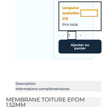
quantité
Longueur
de
souhaitée
Membrane
(m)
Toiture
Prix total
EPDM
Ep
1.52mm
-
+
–
Ajouter au
Largeur
panier
3.05
m.
A
la
coupe
Description
Informations complémentaires
MEMBRANE TOITURE EPDM
1.52MM