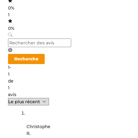
0%
1
0%
Recherche
1-
1
de
1
avis
Christophe
R.