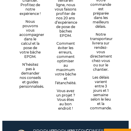
Votre
chantier.
vente en
commande
Profitez de
ligne, nous
est
notre
vous faisons
préparée
expérience !
profiter de
dans les
nos 20 ans
Nous
meilleurs
d’expérience
pouvons
délais.
de pose de
vous
bâches
Notre
accompagner
EPDM.
transporteur
dans le
livrera sur
calcul et la
Comment
rendez-
pose de
éviter les
vous
votre bâche
erreurs,
directement
EPDM.
comment
chez-vous
optimiser
N’hésitez
ou sur le
au
pas à
chantier.
maximum
demander
votre bâche
Les délais
nos conseils
et
varient
et guides
l’étanchéité.
entre 3
personnalisés.
jours et 1
Vous avez
semaine
un projet ?
selon le lieu
Vous êtes
et la
au bon
commande.
endroit !