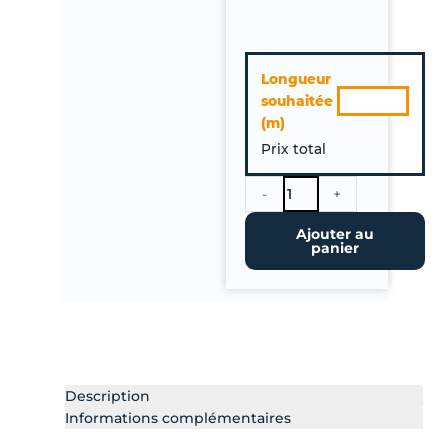
quantité
Longueur
de
souhaitée
Membrane
(m)
Toiture
Prix total
EPDM
Ep
1.52mm
-
+
–
Ajouter au
Largeur
panier
6.10m.
A
la
coupe
Description
Informations complémentaires