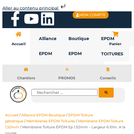
Aller
Aller au contenu principal
au
F
Y
L
MON COMPTE
contenu
a
o
i
Alliance
Boutique
EPDM
c
u
n
Accueil
Panier
EPDM
EPDM
TOITURES
e
t
k
b
u
e
Chantiers
PROMOS
Conseils
o
b
d
Rechercher
o
e
i
Accueil
/
Alliance EPDM Boutique
/
EPDM Toiture
k
n
générique
/
Membranes EPDM Toitures
/
Membrane EPDM Toiture
1,52mm
/ Membrane Toiture EPDM Ep 1.52mm – Largeur 6.10m. A la
coupe