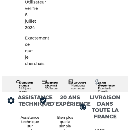
Utilisateur
vérifié
8
juillet
2024
Exactement
ce
que
je
cherchais
LIVRAISON
PAIEMENT
À LA COUPE
25 Ans
FRANCE
SÉCURISÉ
Membranes
d’expérience
3 à 5 jours
3D Secure
sur-mesure
Expertise &
ouvrés
Conseils
ASSISTANCE
20 ANS
LIVRAISON
TECHNIQUE
D'EXPÉRIENCE
DANS
TOUTE LA
FRANCE
Assistance
Bien plus
technique
que la
sur
simple