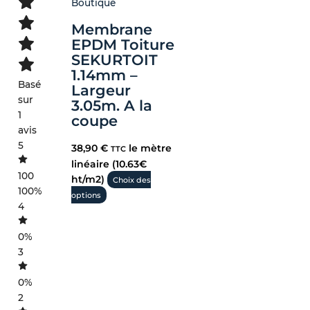
Boutique
Membrane
EPDM Toiture
SEKURTOIT
1.14mm –
Basé
Largeur
sur
3.05m. A la
1
coupe
avis
5
38,90
€
le mètre
TTC
linéaire (10.63€
100
ht/m2)
Choix des
100%
options
4
0%
3
0%
2