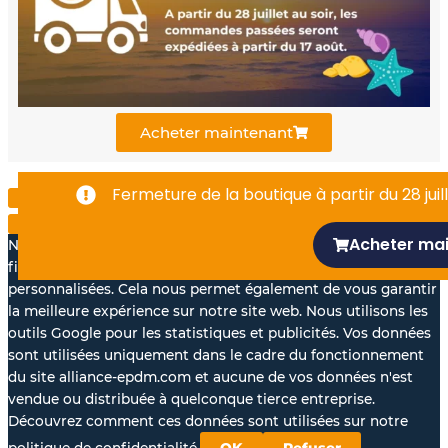
o
b
d
o
e
i
k
n
Acheter maintenant
-
Fermeture de la boutique à partir du 28 juill
f
Acheter ma
Nous aimerions avec votre accord, utiliser vos données à des
fins statistiques et pour vous proposer des annonces
personnalisées. Cela nous permet également de vous garantir
la meilleure expérience sur notre site web. Nous utilisons les
outils Google pour les statistiques et publicités. Vos données
sont utilisées uniquement dans le cadre du fonctionnement
du site alliance-epdm.com et aucune de vos données n'est
vendue ou distribuée à quelconque tierce entreprise.
Découvrez comment ces données sont utilisées sur notre