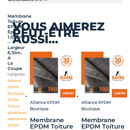
Membrane
Toiture
VOUS AIMEREZ
EPDM
PEUT-ÊTRE
Ep
AUSSI…
1.52mm
–
Largeur
6.10m.
A
La
Coupe
Catégories
Alliance
EPDM
Boutique
,
EPDM
Alliance EPDM
Alliance EPDM
Toiture
Boutique
Boutique
générique
,
Membrane
Membrane
Membrane
EPDM Toiture
EPDM Toiture
EPDM