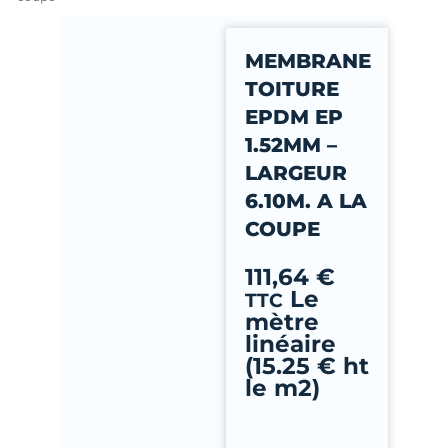
-
f
MEMBRANE
TOITURE
EPDM EP
1.52MM –
LARGEUR
6.10M. A LA
COUPE
111,64
€
Le
TTC
mètre
linéaire
(15.25 € ht
le m2)