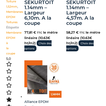
SEKURTOIT
SEKURTOIT
Toiture
1.14mm –
1.14mm –
1,52mm
,
Largeur
Largeur
Membranes
6,10m. A la
4,57m. A la
EPDM
coupe
coupe
Toitures
Étiquette
77,81
€
le mètre
58,27
€
le mètre
Membrane
TTC
TTC
linéaire (10.63€
linéaire (10.63€
EPDM
ht/m2)
ht/m2)
à
Choix des
Choix des
la
options
options
coupe
5,0
Alliance EPDM