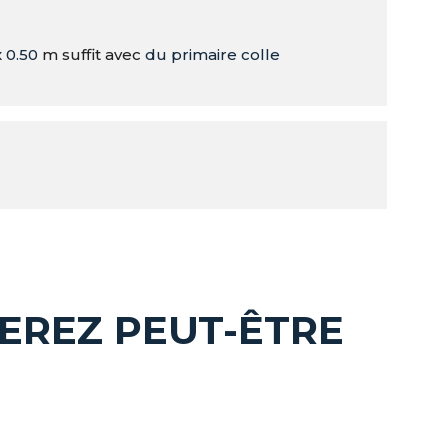
 0.50
m suffit avec
du primaire colle
Plage
Ce
EREZ PEUT-ÊTRE
de
produit
prix :
a
25,20 €
plusieurs
à
variations.
100,80 €
Les
options