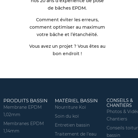
nos 20 ans d’expérience de pose
de bâches EPDM.
Comment éviter les erreurs,
comment optimiser au maximum
votre bâche et l’étanchéité.
Vous avez un projet ? Vous êtes au
bon endroit !
PRODUITS BASSIN
MATÉRIEL BASSIN
CONSEILS &
CHANTIERS
Membrane EPDM
Nourriture Koï
Photos & Vidé
1,02mm
Soin du koï
Chantiers
Membranes EPDM
Entretien bassin
Conseils toitu
1,14mm
Traitement de l'eau
bassin