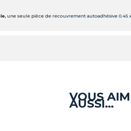
le,
une seule pièce de
recouvrement autoadhésive 0.45 x
VOUS AIM
AUSSI…