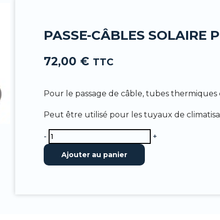
-
f
PASSE-CÂBLES SOLAIRE P
72,00
€
TTC
Pour le passage de câble, tubes thermiques 
Peut être utilisé pour les tuyaux de climatisa
quantité
-
+
de
Ajouter au panier
Passe-
câbles
solaire
pour
toit
plat