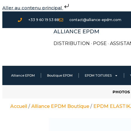
Aller
Aller au contenu principal
au
contenu
+33 9 60 19 53 88
contact@alliance-epdm.com
ALLIANCE EPDM
DISTRIBUTION · POSE
·
ASSISTA
Alliance EPDM
Boutique EPDM
EPDM TOITURES
PHOTOS 
Accueil
/
Alliance EPDM Boutique
/
EPDM ELASTIKA 