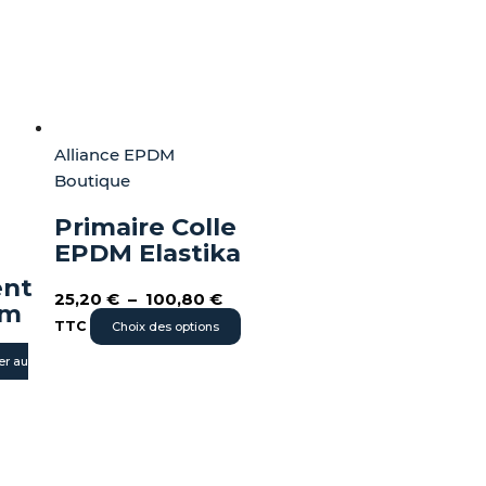
peuvent
être
choisies
sur
la
page
Alliance EPDM
du
Boutique
produit
Primaire Colle
EPDM Elastika
nt
25,20
€
–
100,80
€
 m
TTC
Choix des options
er au