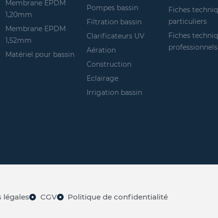
Membrane EPDM
Pompes bassin
Fiches techni
1,20mm
particuliers
Filtration bassin
Membrane EPDM
Fiches techni
Clarificateurs UV
1,52mm
professionnels
Aération
Matériel pour bassin
Construction
Eclairage
Irrigation bassin
 légales
CGV
Politique de confidentialité