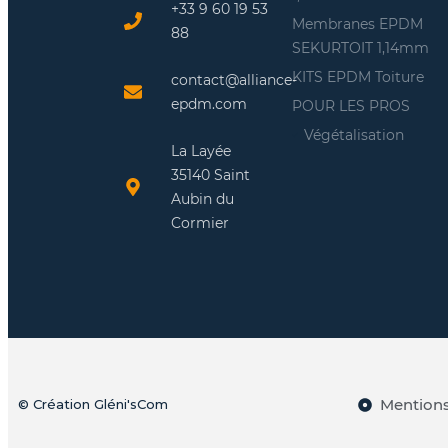
+33 9 60 19 53
Membranes EPDM
88
SEKURTOIT 1,14mm
KITS EPDM Toiture
contact@alliance-
epdm.com
POUR LES PROS
Végétalisation
La Layée
35140 Saint
Aubin du
Cormier
Mentions
© Création Gléni'sCom