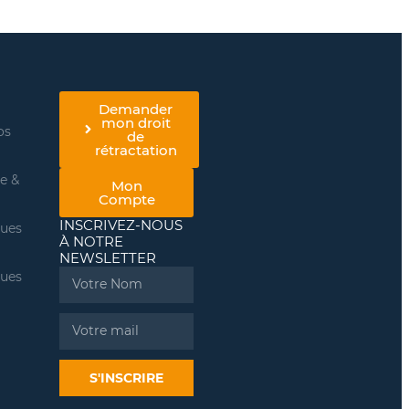
Demander
mon droit
os
de
rétractation
re &
Mon
Compte
INSCRIVEZ-NOUS
ques
À NOTRE
NEWSLETTER
ques
Name
Email
S'INSCRIRE