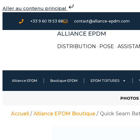
Aller
Aller au contenu principal
au
contenu
+33 9 60 19 53 88
contact@alliance-epdm.com
ALLIANCE EPDM
DISTRIBUTION · POSE
·
ASSISTA
Alliance EPDM
Boutique EPDM
EPDM TOITURES
PHOTOS 
Accueil
/
Alliance EPDM Boutique
/ Quick Seam Bat