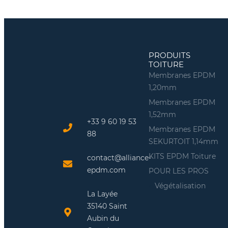
PRODUITS
TOITURE
Membranes EPDM
1,20mm
Membranes EPDM
1,52mm
+33 9 60 19 53
Membranes EPDM
88
SEKURTOIT 1,14mm
KITS EPDM Toiture
contact@alliance-
epdm.com
POUR LES PROS
Végétalisation
La Layée
35140 Saint
Aubin du