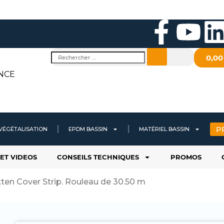
F
Y
a
o
i
Rechercher
0,0
c
u
NCE
e
t
b
u
P
VÉGÉTALISATION
EPDM BASSIN
MATÉRIEL BASSIN
o
b
ET VIDEOS
CONSEILS TECHNIQUES
PROMOS
o
e
i
ten Cover Strip. Rouleau de 30.50 m
k