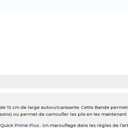
Strip.
Rouleau
de
30.50
m
de 15 cm de large autovulcanisante. Cette Bande permet
ssins) ou permet de camoufler les plis en les maintenant 
e
Quick Prime Plus
. Un marouflage dans les règles de l’art