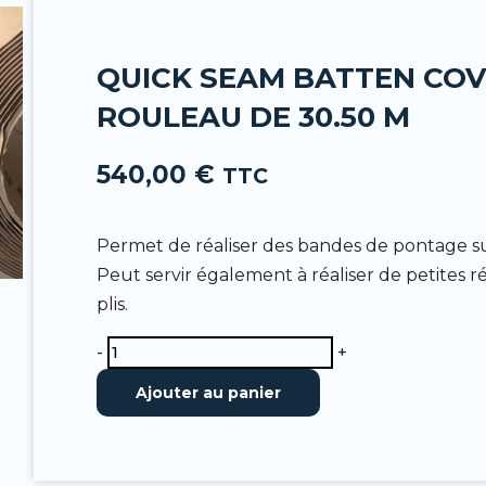
-
f
QUICK SEAM BATTEN COVE
ROULEAU DE 30.50 M
540,00
€
TTC
Permet de réaliser des bandes de pontage su
Peut servir également à réaliser de petites r
plis.
quantité
-
+
de
Ajouter au panier
Quick
Seam
Batten
Cover