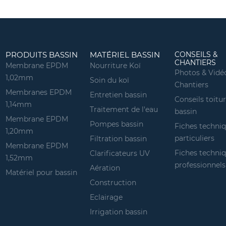
PRODUITS BASSIN
MATÉRIEL BASSIN
CONSEILS &
CHANTIERS
Membrane EPDM
Nourriture Koï
Photos & Vidé
1,02mm
Soin du koï
Chantiers
Membranes EPDM
Entretien bassin
Conseils toitu
1,14mm
Traitement de l'eau
bassin
Membrane EPDM
Pompes bassin
Fiches techni
1,20mm
particuliers
Filtration bassin
Membrane EPDM
Fiches techni
Clarificateurs UV
1,52mm
professionnels
Aération
Matériel pour bassin
Construction
Eclairage
Irrigation bassin