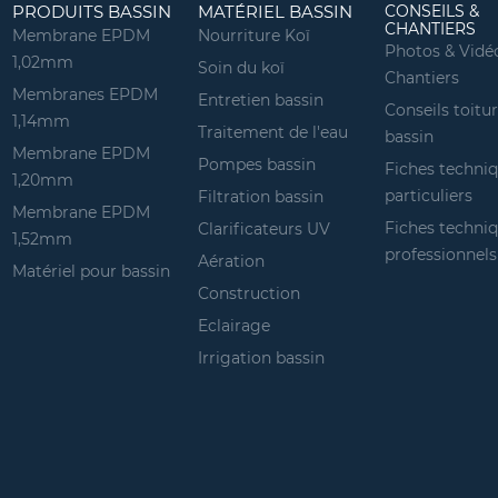
PRODUITS BASSIN
MATÉRIEL BASSIN
CONSEILS &
CHANTIERS
Membrane EPDM
Nourriture Koï
Photos & Vidé
1,02mm
Soin du koï
Chantiers
Membranes EPDM
Entretien bassin
Conseils toitu
1,14mm
Traitement de l'eau
bassin
Membrane EPDM
Pompes bassin
Fiches techni
1,20mm
particuliers
Filtration bassin
Membrane EPDM
Fiches techni
Clarificateurs UV
1,52mm
professionnels
Aération
Matériel pour bassin
Construction
Eclairage
Irrigation bassin