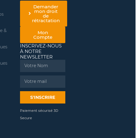
Demander
mon droit
os
de
rétractation
re &
Mon
Compte
INSCRIVEZ-NOUS
ques
À NOTRE
NEWSLETTER
ques
Name
Email
S'INSCRIRE
Paiement sécurisé 3D
Secure