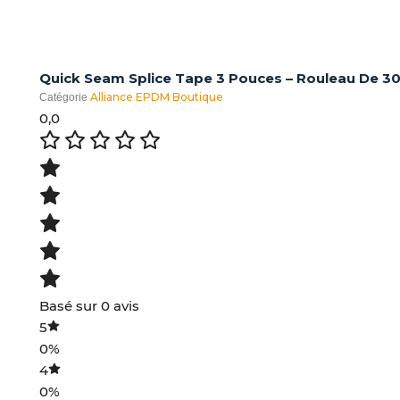
Quick Seam Splice Tape 3 Pouces – Rouleau De 3
Alliance EPDM Boutique
Catégorie
0,0
Basé sur 0 avis
5
0%
4
0%