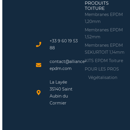
PRODUITS
TOITURE
Membranes EPDM
1,20mm
Membranes EPDM
1,52mm
+33 9 60 19 53
Membranes EPDM
88
SEKURTOIT 1,14mm
KITS EPDM Toiture
contact@alliance-
epdm.com
POUR LES PROS
Végétalisation
La Layée
35140 Saint
Aubin du
Cormier