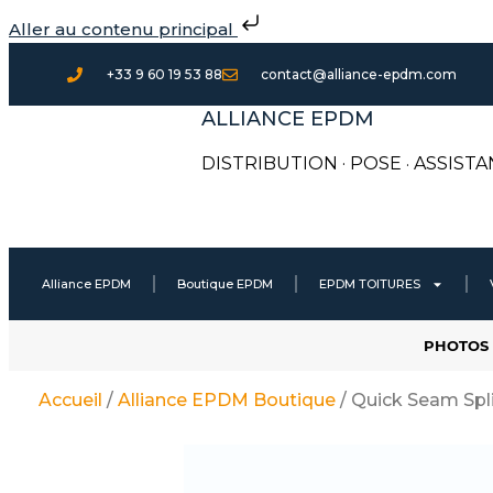
Aller
Aller au contenu principal
au
contenu
+33 9 60 19 53 88
contact@alliance-epdm.com
ALLIANCE EPDM
DISTRIBUTION · POSE
·
ASSISTA
Alliance EPDM
Boutique EPDM
EPDM TOITURES
PHOTOS 
Accueil
/
Alliance EPDM Boutique
/ Quick Seam Spl