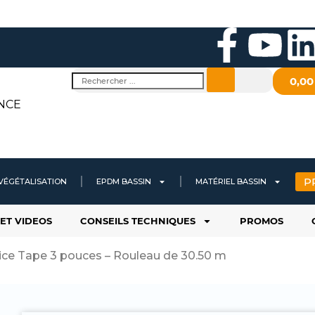
F
Y
a
o
i
Rechercher
0,0
c
u
NCE
e
t
b
u
P
VÉGÉTALISATION
EPDM BASSIN
MATÉRIEL BASSIN
o
b
ET VIDEOS
CONSEILS TECHNIQUES
PROMOS
o
e
i
ice Tape 3 pouces – Rouleau de 30.50 m
k