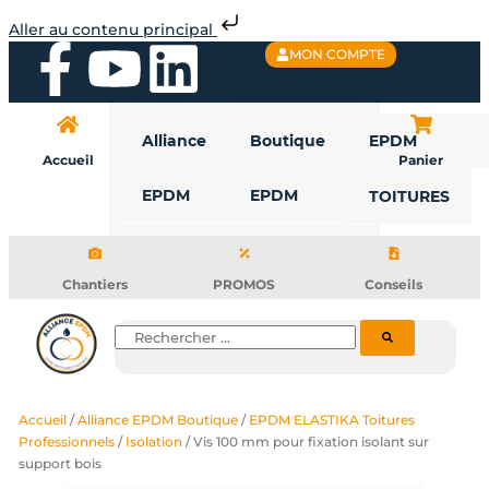
Aller
Aller au contenu principal
au
F
Y
L
MON COMPTE
contenu
a
o
i
Alliance
Boutique
EPDM
c
u
n
Accueil
Panier
EPDM
EPDM
TOITURES
e
t
k
b
u
e
Chantiers
PROMOS
Conseils
o
b
d
Rechercher
o
e
i
Accueil
/
Alliance EPDM Boutique
/
EPDM ELASTIKA Toitures
k
n
Professionnels
/
Isolation
/ Vis 100 mm pour fixation isolant sur
support bois