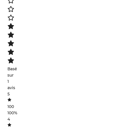
Basé
sur
1
avis
5
100
100%
4