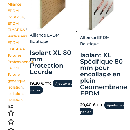
Alliance
EPDM
Boutique
,
EPDM
ELASTIKA
Alliance EPDM
Particuliers
,
Alliance EPDM
Boutique
EPDM
Boutique
ELASTIKA
Isolant XL 80
Isolant XL
Toitures
mm
Spécifique 80
Professionnels
,
Protection
mm pour
EPDM
Lourde
encollage en
Toiture
plein
générique
,
19,20
€
TTC
Ajouter au
Geomembrane
Isolation
,
panier
EPDM
Isolation
,
Isolation
20,40
€
TTC
Ajouter au
5,0
panier