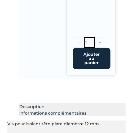
quantité
-
+
de
Vis
Ajouter
au
100
panier
mm
pour
fixation
isolant
sur
support
bois
Description
Informations complémentaires
Vis pour Isolant tête plate diamètre 12 mm.