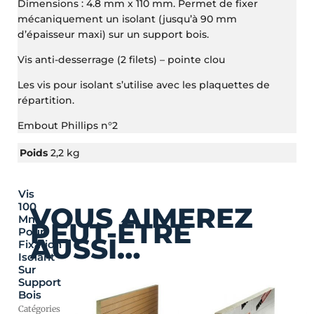
Dimensions : 4.8 mm x 110 mm. Permet de fixer
mécaniquement un isolant (jusqu’à 90 mm
d’épaisseur maxi) sur un support bois.
Vis anti-desserrage (2 filets) – pointe clou
Les vis pour isolant s’utilise avec les plaquettes de
répartition.
Embout Phillips n°2
Poids
2,2 kg
Vis
100
VOUS AIMEREZ
Mm
PEUT-ÊTRE
Pour
AUSSI…
Fixation
Isolant
Sur
Support
Bois
Catégories