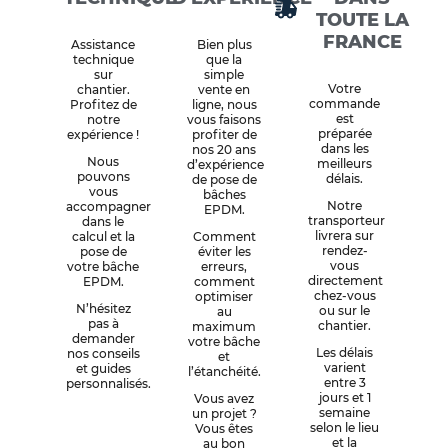
TOUTE LA
FRANCE
Assistance
Bien plus
technique
que la
sur
simple
Votre
chantier.
vente en
commande
Profitez de
ligne, nous
est
notre
vous faisons
préparée
expérience !
profiter de
dans les
nos 20 ans
Nous
meilleurs
d’expérience
pouvons
délais.
de pose de
vous
bâches
Notre
accompagner
EPDM.
transporteur
dans le
livrera sur
calcul et la
Comment
rendez-
pose de
éviter les
vous
votre bâche
erreurs,
directement
EPDM.
comment
chez-vous
optimiser
N’hésitez
ou sur le
au
pas à
chantier.
maximum
demander
votre bâche
Les délais
nos conseils
et
varient
et guides
l’étanchéité.
entre 3
personnalisés.
jours et 1
Vous avez
semaine
un projet ?
selon le lieu
Vous êtes
et la
au bon