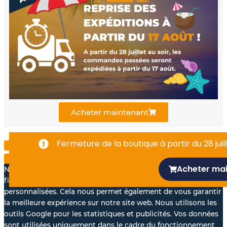
e
t
k
b
u
e
o
b
d
o
e
i
k
n
Acheter maintenant
-
Fermeture de la boutique à partir du 28 juill
f
Acheter ma
Nous aimerions avec votre accord, utiliser vos données à des
fins statistiques et pour vous proposer des annonces
personnalisées. Cela nous permet également de vous garantir
la meilleure expérience sur notre site web. Nous utilisons les
outils Google pour les statistiques et publicités. Vos données
sont utilisées uniquement dans le cadre du fonctionnement