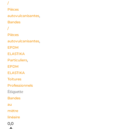
/
Pièces
autovulcanisantes
,
Bandes
/
Pièces
autovulcanisantes
,
EPDM
ELASTIKA
Particuliers
,
EPDM
ELASTIKA
Toitures
Professionnels
Étiquette
Bandes
au
mètre
linéaire
0,0