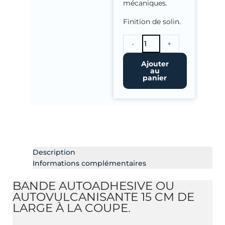
mécaniques.
Finition de solin.
quantité
-
+
de
Vulka
Ajouter
au
Toit
panier
Bande
de
Pontage.
Rouleau
de
0.15
x
Description
7,62
Informations complémentaires
m
BANDE AUTOADHESIVE OU
AUTOVULCANISANTE 15 CM DE
LARGE À LA COUPE.