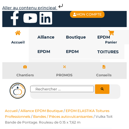
Aller
Aller au contenu principal
au
F
Y
L
MON COMPTE
contenu
a
o
i
Alliance
Boutique
EPDM
c
u
n
Accueil
Panier
EPDM
EPDM
TOITURES
e
t
k
b
u
e
Chantiers
PROMOS
Conseils
o
b
d
Rechercher
o
e
i
Accueil
/
Alliance EPDM Boutique
/
EPDM ELASTIKA Toitures
k
n
Professionnels
/
Bandes / Pièces autovulcanisantes
/ Vulka Toit
Bande de Pontage. Rouleau de 0.15 x 7,62 m