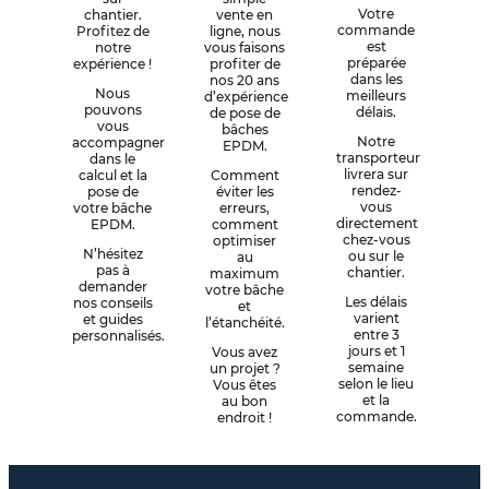
Votre
chantier.
vente en
commande
Profitez de
ligne, nous
est
notre
vous faisons
préparée
expérience !
profiter de
dans les
nos 20 ans
Nous
meilleurs
d’expérience
pouvons
délais.
de pose de
vous
bâches
Notre
accompagner
EPDM.
transporteur
dans le
livrera sur
calcul et la
Comment
rendez-
pose de
éviter les
vous
votre bâche
erreurs,
directement
EPDM.
comment
chez-vous
optimiser
N’hésitez
ou sur le
au
pas à
chantier.
maximum
demander
votre bâche
Les délais
nos conseils
et
varient
et guides
l’étanchéité.
entre 3
personnalisés.
jours et 1
Vous avez
semaine
un projet ?
selon le lieu
Vous êtes
et la
au bon
commande.
endroit !