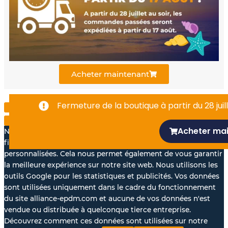
o
b
d
o
e
i
k
n
Acheter maintenant
-
Fermeture de la boutique à partir du 28 juill
f
Acheter ma
Nous aimerions avec votre accord, utiliser vos données à des
fins statistiques et pour vous proposer des annonces
personnalisées. Cela nous permet également de vous garantir
la meilleure expérience sur notre site web. Nous utilisons les
outils Google pour les statistiques et publicités. Vos données
sont utilisées uniquement dans le cadre du fonctionnement
du site alliance-epdm.com et aucune de vos données n'est
vendue ou distribuée à quelconque tierce entreprise.
Découvrez comment ces données sont utilisées sur notre