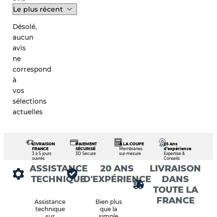
Désolé,
aucun
avis
ne
correspond
à
vos
sélections
actuelles
LIVRAISON
PAIEMENT
À LA COUPE
25 Ans
FRANCE
SÉCURISÉ
Membranes
d’expérience
3 à 5 jours
3D Secure
sur-mesure
Expertise &
ouvrés
Conseils
ASSISTANCE
20 ANS
LIVRAISON
TECHNIQUE
D'EXPÉRIENCE
DANS
TOUTE LA
FRANCE
Assistance
Bien plus
technique
que la
sur
simple