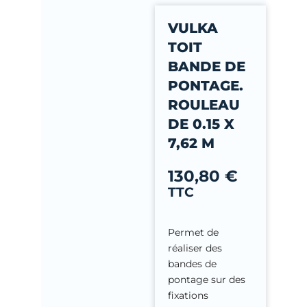
-
VULKA
f
TOIT
BANDE DE
PONTAGE.
ROULEAU
DE 0.15 X
7,62 M
130,80
€
TTC
Permet de
réaliser des
bandes de
pontage sur des
fixations