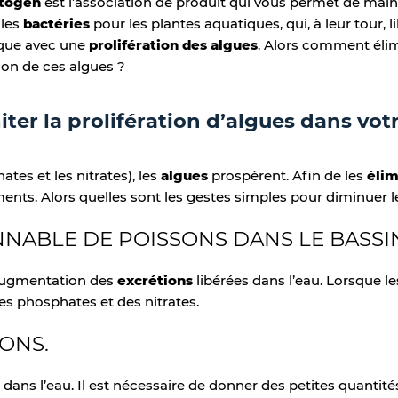
-
togen
est l’association de produit qui vous permet de main
 les
bactéries
pour les plantes aquatiques, qui, à leur tour, l
f
ique avec une
prolifération des algues
. Alors comment éli
tion de ces algues ?
ter la prolifération d’algues dans vot
tes et les nitrates), les
algues
prospèrent. Afin de les
éli
riments. Alors quelles sont les gestes simples pour diminuer 
NNABLE DE POISSONS DANS LE BASSI
e augmentation des
excrétions
libérées dans l’eau. Lorsque l
s phosphates et des nitrates.
SONS.
s
dans l’eau. Il est nécessaire de donner des petites quantité