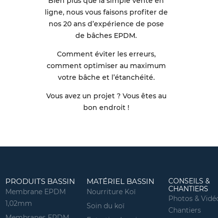
Bien plus que la simple vente en
ligne, nous vous faisons profiter de
nos 20 ans d’expérience de pose
de bâches EPDM.
Comment éviter les erreurs,
comment optimiser au maximum
votre bâche et l’étanchéité.
Vous avez un projet ? Vous êtes au
bon endroit !
PRODUITS BASSIN
MATÉRIEL BASSIN
CONSEILS &
CHANTIERS
Membrane EPDM
Nourriture Koï
Photos & Vidé
1,02mm
Soin du koï
Chantiers
Membranes EPDM