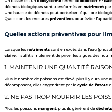
Un bassin est un
écosystème
fermé.
Biobooster +
/
Bac
déchets biologiques sont transformés en
nutriment
par
Une hausse de déchets peut perturber l’équilibre biolog
Quels sont les mesures
préventives
pour éviter l’appari
Quelles actions préventives pour limi
Lorsque les
nutriments
sont en excès dans l’eau (phospha
claire
, il suffit simplement de priver les algues des nut
1. MAINTENIR UNE QUANTITÉ RAISO
Plus le nombre de poissons est élevé, plus il y aura un
décomposent, elles engendrent par le
cycle de l’azote
de
2. NE PAS TROP NOURRIR LES POIS
Plus les poissons
mangent
, plus ils génèrent de
déchet