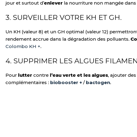
jour et surtout d’
enlever
la nourriture non mangée dans le
3. SURVEILLER VOTRE KH ET GH.
Un KH (valeur 8) et un GH optimal (valeur 12) permettro
rendement accrue dans la dégradation des polluants.
Co
Colombo KH +
.
4. SUPPRIMER LES ALGUES FILAMEN
Pour
lutter
contre
l’eau verte et les algues
, ajouter de
complémentaires :
biobooster +
/
bactogen
.