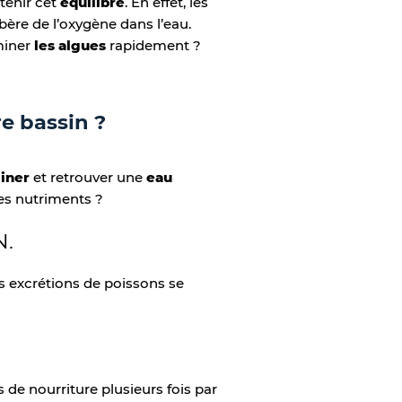
tenir cet
équilibre
. En effet, les
ibère de l’oxygène dans l’eau.
miner
les algues
rapidement ?
re bassin ?
miner
et retrouver une
eau
les nutriments ?
N.
es excrétions de poissons se
s de nourriture plusieurs fois par