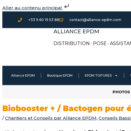
Aller
Aller au contenu principal
au
contenu
+33 9 60 19 53 88
contact@alliance-epdm.com
ALLIANCE EPDM
DISTRIBUTION · POSE
·
ASSISTA
Alliance EPDM
Boutique EPDM
EPDM TOITURES
PHOTOS 
Biobooster + / Bactogen pour é
/
Chantiers et Conseils par Alliance EPDM
,
Conseils Bass