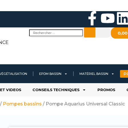
F
Y
a
o
i
Rechercher
0,0
c
u
NCE
e
t
b
u
P
VÉGÉTALISATION
EPDM BASSIN
MATÉRIEL BASSIN
o
b
ET VIDEOS
CONSEILS TECHNIQUES
PROMOS
o
e
i
/
Pompes bassins
/ Pompe Aquarius Universal Classic
k