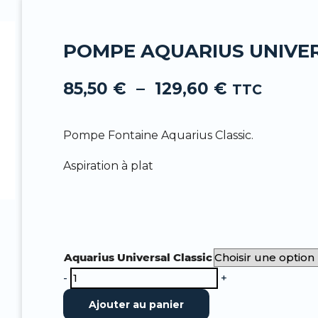
-
f
POMPE AQUARIUS UNIVER
Plage
85,50
€
–
129,60
€
de
TTC
prix :
85,50 €
Pompe Fontaine Aquarius Classic.
à
129,60 €
Aspiration à plat
quantité
Aquarius Universal Classic
de
-
+
Pompe
Ajouter au panier
Aquarius