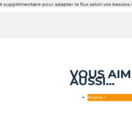
ité supplémentaire pour adapter le flux selon vos besoins 
VOUS AIM
AUSSI…
Promo !