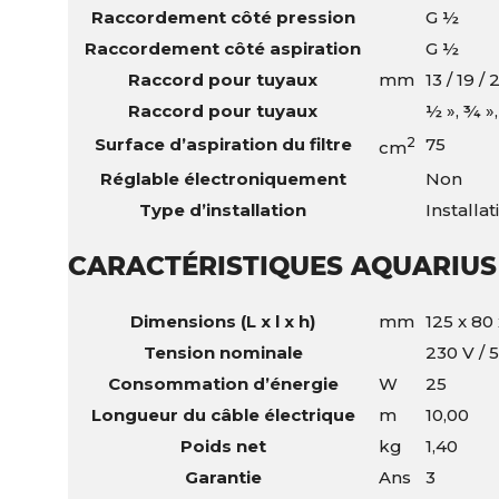
Raccordement côté pression
G ½
Raccordement côté aspiration
G ½
Raccord pour tuyaux
mm
13 / 19 / 
Raccord pour tuyaux
½ », ¾ »,
Surface d’aspiration du filtre
2
75
cm
Réglable électroniquement
Non
Type d’installation
Installa
CARACTÉRISTIQUES AQUARIUS 
Dimensions (L x l x h)
mm
125 x 80 
Tension nominale
230 V / 
Consommation d’énergie
W
25
Longueur du câble électrique
m
10,00
Poids net
kg
1,40
Garantie
Ans
3