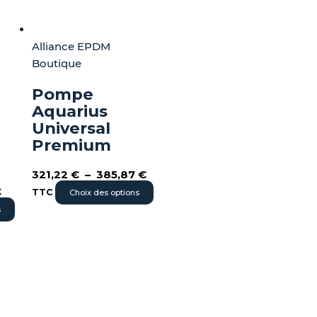
sur
sur
la
la
page
page
Alliance EPDM
du
du
Boutique
produit
produit
Pompe
Aquarius
Universal
Premium
321,22
€
–
385,87
€
€
TTC
Choix des options
s