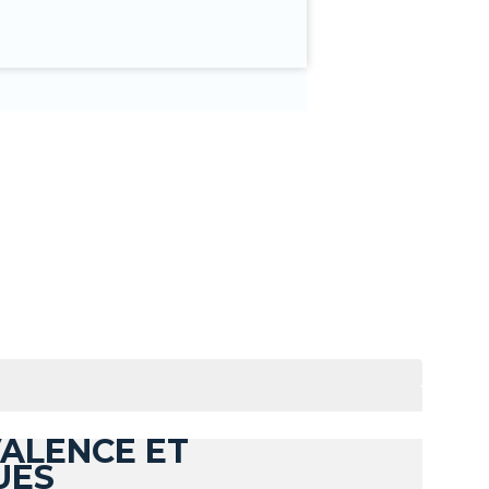
VALENCE ET
UES