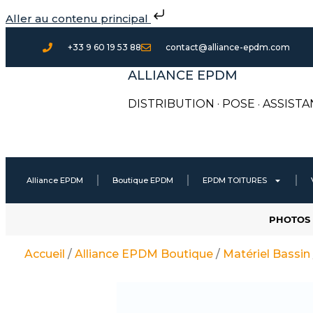
Aller
Aller au contenu principal
au
contenu
+33 9 60 19 53 88
contact@alliance-epdm.com
ALLIANCE EPDM
DISTRIBUTION · POSE
·
ASSISTA
Alliance EPDM
Boutique EPDM
EPDM TOITURES
PHOTOS 
Accueil
/
Alliance EPDM Boutique
/
Matériel Bassin