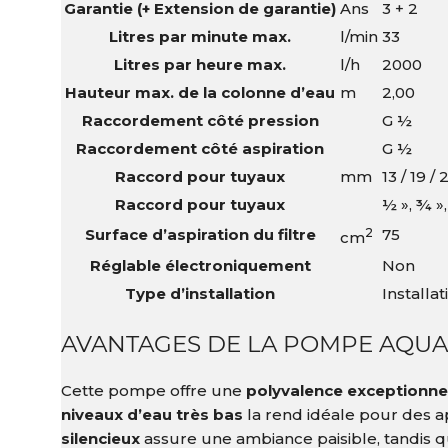
Garantie (+ Extension de garantie)
Ans
3 + 2
Litres par minute max.
l/min
33
Litres par heure max.
l/h
2000
Hauteur max. de la colonne d’eau
m
2,00
Raccordement côté pression
G ½
Raccordement côté aspiration
G ½
Raccord pour tuyaux
mm
13 / 19 / 
Raccord pour tuyaux
½ », ¾ »,
Surface d’aspiration du filtre
2
75
cm
Réglable électroniquement
Non
Type d’installation
Installa
AVANTAGES DE LA POMPE AQUA
Cette pompe offre une
polyvalence exceptionne
niveaux d’eau très bas
la rend idéale pour des ap
silencieux
assure une ambiance paisible, tandis 