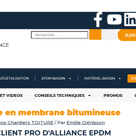
F
Y
a
o
i
Rechercher
0,0
c
u
NCE
e
t
b
u
P
VÉGÉTALISATION
EPDM BASSIN
MATÉRIEL BASSIN
o
b
ET VIDEOS
CONSEILS TECHNIQUES
PROMOS
o
e
i
che en membrane bitumineuse
k
éos Chantiers TOITURE
/ Par
Emilie Glénisson
LIENT PRO D'ALLIANCE EPDM