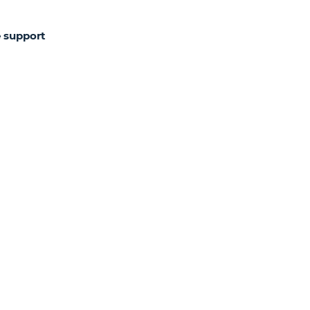
-
f
e support