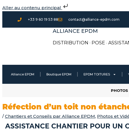
Aller
Aller au contenu principal
au
contenu
+33 9 60 19 53 88
contact@alliance-epdm.com
ALLIANCE EPDM
DISTRIBUTION · POSE
·
ASSISTA
Alliance EPDM
Boutique EPDM
EPDM TOITURES
PHOTOS 
Réfection d’un toit non étan
/
Chantiers et Conseils par Alliance EPDM
,
Photos et Vid
ASSISTANCE CHANTIER POUR UN C