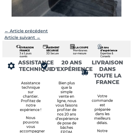
←
Article précédent
Article suivant
→
LIVRAISON
PAIEMENT
À LA COUPE
25 Ans
FRANCE
SÉCURISÉ
Membranes
d’expérience
3 à 5 jours
3D Secure
sur-mesure
Expertise &
ouvrés
Conseils
ASSISTANCE
20 ANS
LIVRAISON
TECHNIQUE
D'EXPÉRIENCE
DANS
TOUTE LA
FRANCE
Assistance
Bien plus
technique
que la
sur
simple
Votre
chantier.
vente en
commande
Profitez de
ligne, nous
est
notre
vous faisons
préparée
expérience !
profiter de
dans les
nos 20 ans
Nous
meilleurs
d’expérience
pouvons
délais.
de pose de
vous
bâches
Notre
accompagner
EPDM.