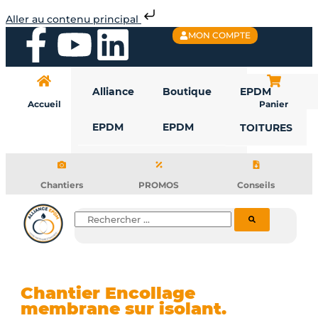
Aller
Aller au contenu principal
au
F
Y
L
MON COMPTE
contenu
a
o
i
Alliance
Boutique
EPDM
c
u
n
Accueil
Panier
EPDM
EPDM
TOITURES
e
t
k
b
u
e
Chantiers
PROMOS
Conseils
o
b
d
Rechercher
o
e
i
k
n
Chantier Encollage
membrane sur isolant.