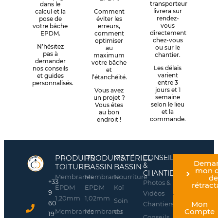
transporteur
dans le
livrera sur
calcul et la
Comment
rendez-
pose de
éviter les
vous
votre bâche
erreurs,
directement
EPDM.
comment
chez-vous
optimiser
N’hésitez
ou sur le
au
pas à
chantier.
maximum
demander
votre bâche
Les délais
nos conseils
et
varient
et guides
l’étanchéité.
entre 3
personnalisés.
jours et 1
Vous avez
semaine
un projet ?
selon le lieu
Vous êtes
et la
au bon
commande.
endroit !
PRODUITS
PRODUITS
MATÉRIEL
CONSEILS
Dema
&
TOITURE
BASSIN
BASSIN
mon d
CHANTIERS
Membranes
Membrane
Nourriture
d
+33
Photos &
rétract
EPDM
EPDM
Koï
9
Vidéos
1,20mm
1,02mm
Soin
60
Mon
Chantiers
Compte
Membranes
Membranes
du
19
Conseils