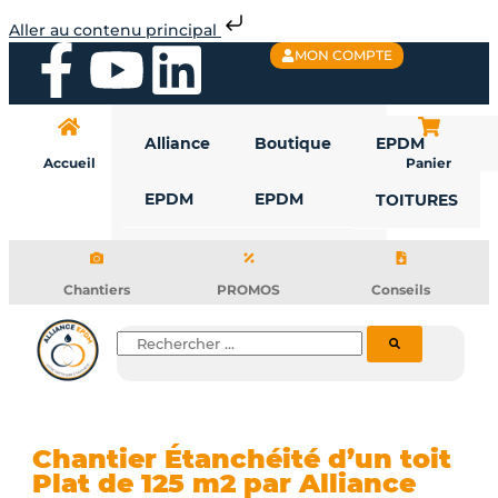
Aller
Aller au contenu principal
au
F
Y
L
MON COMPTE
contenu
a
o
i
Alliance
Boutique
EPDM
c
u
n
Accueil
Panier
EPDM
EPDM
TOITURES
e
t
k
b
u
e
Chantiers
PROMOS
Conseils
o
b
d
Rechercher
o
e
i
k
n
Chantier Étanchéité d’un toit
Plat de 125 m2 par Alliance