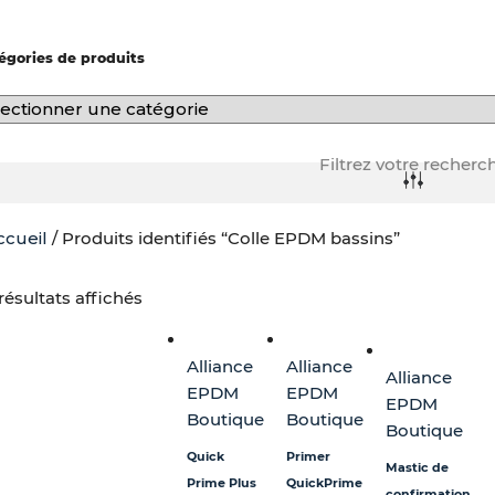
-
f
égories de produits
Filtrez votre recherc
ccueil
/ Produits identifiés “Colle EPDM bassins”
résultats affichés
Alliance
Alliance
Alliance
EPDM
EPDM
EPDM
Boutique
Boutique
Boutique
Quick
Primer
Mastic de
Prime Plus
QuickPrime
confirmation.