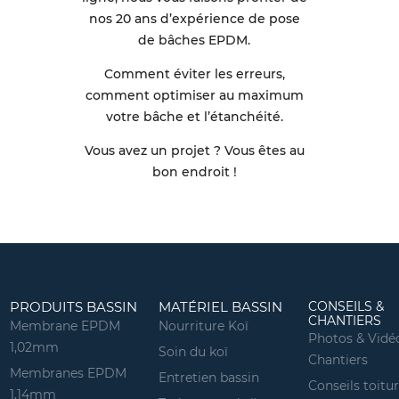
nos 20 ans d’expérience de pose
de bâches EPDM.
Comment éviter les erreurs,
comment optimiser au maximum
votre bâche et l’étanchéité.
Vous avez un projet ? Vous êtes au
bon endroit !
PRODUITS BASSIN
MATÉRIEL BASSIN
CONSEILS &
CHANTIERS
Membrane EPDM
Nourriture Koï
Photos & Vidé
1,02mm
Soin du koï
Chantiers
Membranes EPDM
Entretien bassin
Conseils toitu
1,14mm