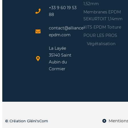
1,52mm
+33 9 60 19 53
Membranes EPDM
88
SEKURTOIT 1,14mm
KITS EPDM Toiture
contact@alliance-
epdm.com
POUR LES PROS
Végétalisation
La Layée
35140 Saint
Aubin du
Cormier
Mentions
© Création Gléni'sCom