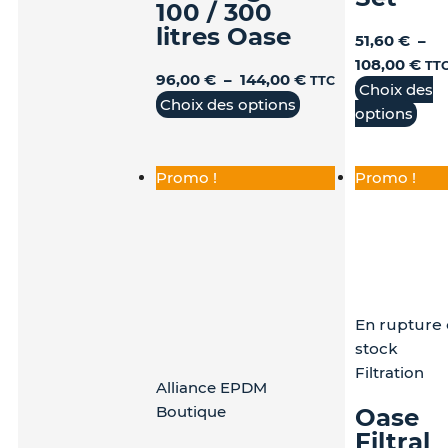
produit
produit
pro
100 / 300
litres Oase
51,60
€
–
108,00
€
TT
96,00
€
–
144,00
€
TTC
Choix des
Choix des options
options
Promo !
Promo !
En rupture
stock
Filtration
Alliance EPDM
Boutique
Oase
Filtral