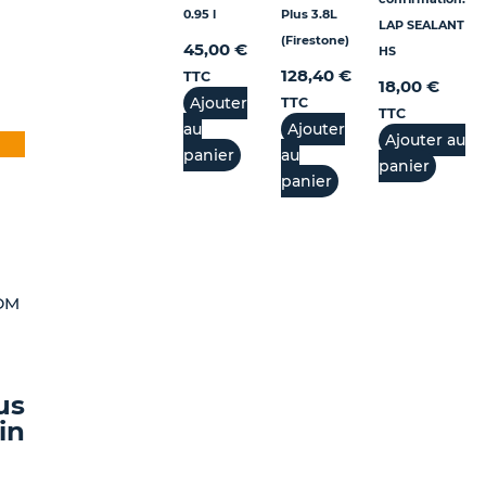
0.95 l
Plus 3.8L
LAP SEALANT
(Firestone)
45,00
€
HS
128,40
€
TTC
18,00
€
Ajouter
TTC
TTC
ge
au
Ajouter
Ajouter au
duit
x
panier
au
panier
uel
 :
panier
ieurs
:
60 €
ations.
,00 €.
,00 €
ions
PDM
vent
sies
us
in
e