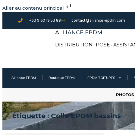
Aller
Aller au contenu principal
au
contenu
+33 9 60 19 53 88
contact@alliance-epdm.com
ALLIANCE EPDM
DISTRIBUTION · POSE
·
ASSISTA
Alliance EPDM
Boutique EPDM
EPDM TOITURES
PHOTOS 
Étiquette : Colle EPDM bassins