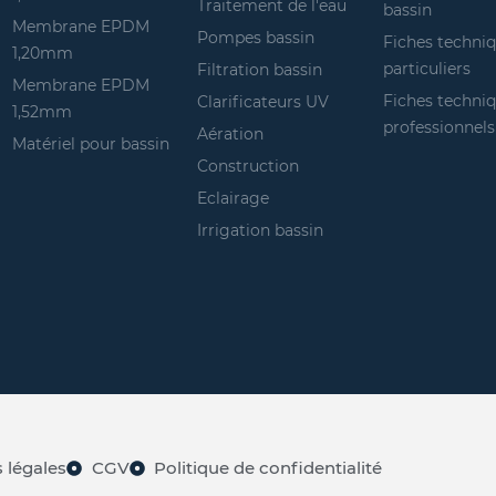
Traitement de l'eau
bassin
Membrane EPDM
Pompes bassin
Fiches techni
1,20mm
particuliers
Filtration bassin
Membrane EPDM
Fiches techni
Clarificateurs UV
1,52mm
professionnels
Aération
Matériel pour bassin
Construction
Eclairage
Irrigation bassin
 légales
CGV
Politique de confidentialité