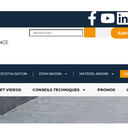
F
Y
a
o
i
Rechercher
0,0
c
u
NCE
e
t
b
u
P
VÉGÉTALISATION
EPDM BASSIN
MATÉRIEL BASSIN
o
b
ET VIDEOS
CONSEILS TECHNIQUES
PROMOS
o
e
i
k