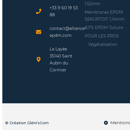
1,52mm
+33 9 60 19 53
Membranes EPDM
88
SEKURTOIT 1,14mm
KITS EPDM Toiture
contact@alliance-
epdm.com
POUR LES PROS
Végétalisation
La Layée
35140 Saint
Aubin du
Cormier
Mentions
© Création Gléni'sCom