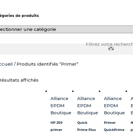
-
f
égories de produits
Filtrez votre recherc
ccueil
/ Produits identifiés “Primer”
Plage
Ce
de
produit
résultats affichés
prix :
a
24,00 €
plusieurs
Alliance
Alliance
Alliance
A
à
variations.
EPDM
EPDM
EPDM
48,00 €
Les
Boutique
Boutique
Boutique
options
peuvent
HP 250
Quick
Primer
N
être
primer
Prime Plus
QuickPrime
p