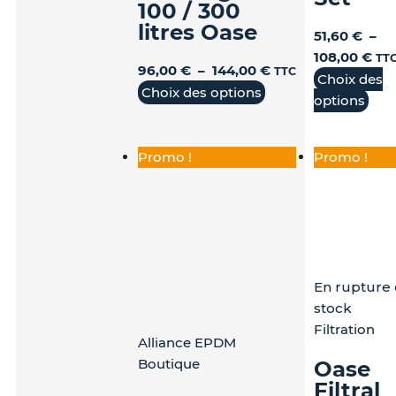
produit
produit
pro
100 / 300
litres Oase
51,60
€
–
108,00
€
TT
96,00
€
–
144,00
€
TTC
Choix des
Choix des options
options
Promo !
Promo !
En rupture
stock
Filtration
Alliance EPDM
Boutique
Oase
Filtral