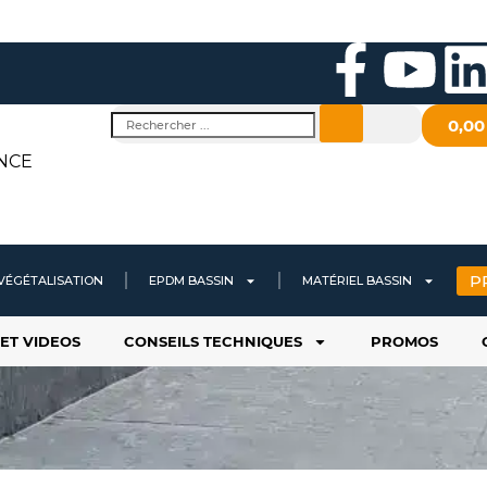
F
Y
a
o
i
Rechercher
0,0
c
u
NCE
e
t
b
u
P
VÉGÉTALISATION
EPDM BASSIN
MATÉRIEL BASSIN
o
b
ET VIDEOS
CONSEILS TECHNIQUES
PROMOS
o
e
i
k