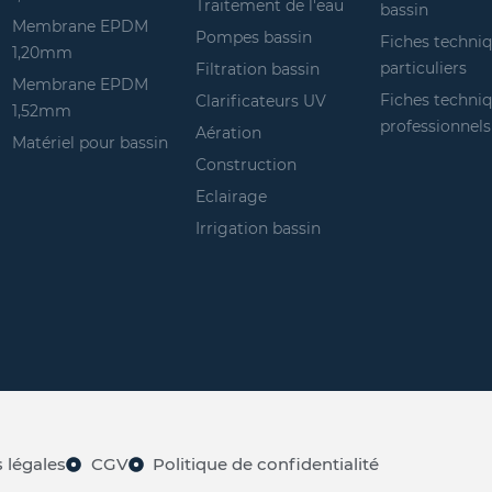
Traitement de l'eau
bassin
Membrane EPDM
Pompes bassin
Fiches techni
1,20mm
particuliers
Filtration bassin
Membrane EPDM
Fiches techni
Clarificateurs UV
1,52mm
professionnels
Aération
Matériel pour bassin
Construction
Eclairage
Irrigation bassin
 légales
CGV
Politique de confidentialité