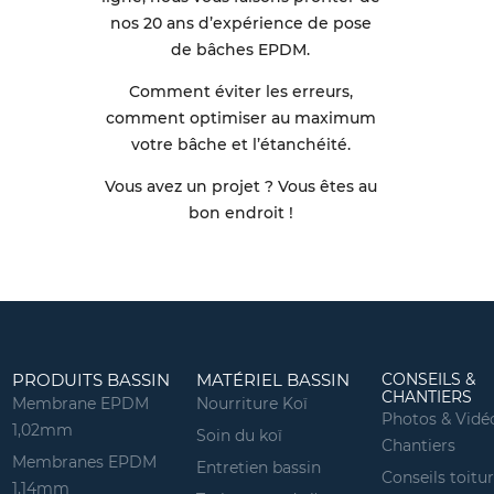
nos 20 ans d’expérience de pose
de bâches EPDM.
Comment éviter les erreurs,
comment optimiser au maximum
votre bâche et l’étanchéité.
Vous avez un projet ? Vous êtes au
bon endroit !
PRODUITS BASSIN
MATÉRIEL BASSIN
CONSEILS &
CHANTIERS
Membrane EPDM
Nourriture Koï
Photos & Vidé
1,02mm
Soin du koï
Chantiers
Membranes EPDM
Entretien bassin
Conseils toitu
1,14mm