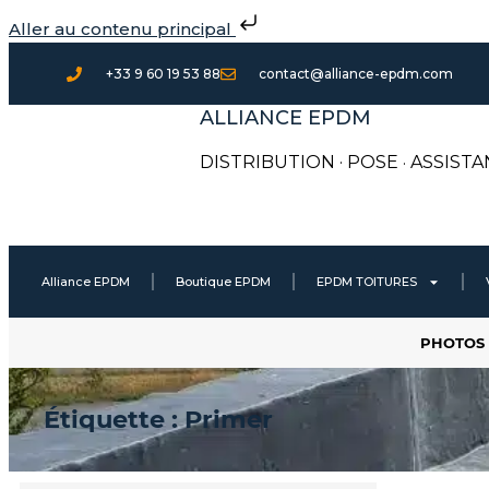
Aller
Aller au contenu principal
au
contenu
+33 9 60 19 53 88
contact@alliance-epdm.com
ALLIANCE EPDM
DISTRIBUTION · POSE
·
ASSISTA
Alliance EPDM
Boutique EPDM
EPDM TOITURES
PHOTOS 
Étiquette : Primer