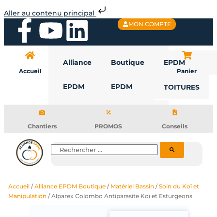
Aller
Aller au contenu principal
au
F
Y
L
MON COMPTE
contenu
a
o
i
Alliance
Boutique
EPDM
c
u
n
Accueil
Panier
EPDM
EPDM
TOITURES
e
t
k
b
u
e
Chantiers
PROMOS
Conseils
o
b
d
Rechercher
o
e
i
Accueil
/
Alliance EPDM Boutique
/
Matériel Bassin
/
Soin du Koï et
k
n
Manipulation
/ Alparex Colombo Antiparasite Koï et Esturgeons