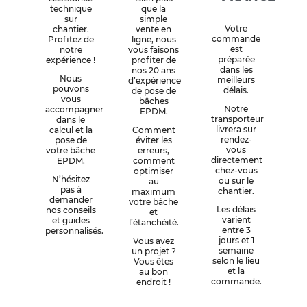
technique
que la
sur
simple
Votre
chantier.
vente en
commande
Profitez de
ligne, nous
est
notre
vous faisons
préparée
expérience !
profiter de
dans les
nos 20 ans
Nous
meilleurs
d’expérience
pouvons
délais.
de pose de
vous
bâches
Notre
accompagner
EPDM.
transporteur
dans le
livrera sur
calcul et la
Comment
rendez-
pose de
éviter les
vous
votre bâche
erreurs,
directement
EPDM.
comment
chez-vous
optimiser
N’hésitez
ou sur le
au
pas à
chantier.
maximum
demander
votre bâche
Les délais
nos conseils
et
varient
et guides
l’étanchéité.
entre 3
personnalisés.
jours et 1
Vous avez
semaine
un projet ?
selon le lieu
Vous êtes
et la
au bon
commande.
endroit !