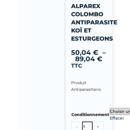
-
ALPAREX
f
COLOMBO
ANTIPARASITE
KOÏ ET
ESTURGEONS
Plage
de
50,04
€
–
prix :
89,04
€
50,04 €
TTC
à
89,04 €
Produit
Antiparasitaire.
quantité
Conditionnement
de
Effacer
Alparex
-
+
Colombo