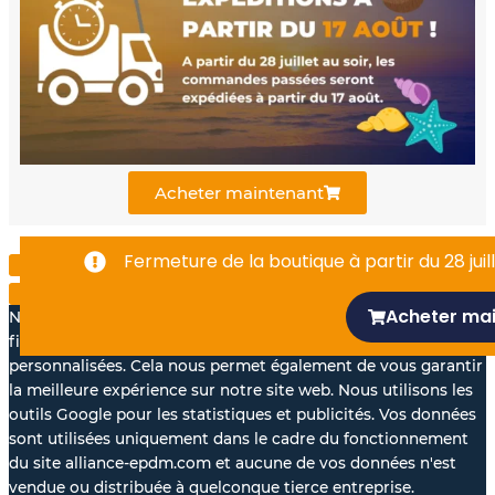
b
u
e
o
b
d
o
e
i
k
n
Acheter maintenant
-
Fermeture de la boutique à partir du 28 juill
f
Acheter ma
Nous aimerions avec votre accord, utiliser vos données à des
fins statistiques et pour vous proposer des annonces
personnalisées. Cela nous permet également de vous garantir
la meilleure expérience sur notre site web. Nous utilisons les
outils Google pour les statistiques et publicités. Vos données
sont utilisées uniquement dans le cadre du fonctionnement
du site alliance-epdm.com et aucune de vos données n'est
vendue ou distribuée à quelconque tierce entreprise.