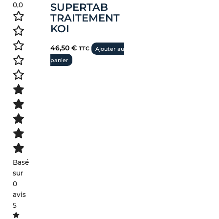
0,0
SUPERTAB
TRAITEMENT
KOI
46,50
€
TTC
Ajouter au
panier
Basé
sur
0
avis
5