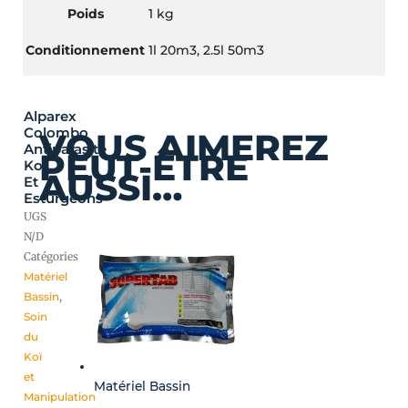
Poids
1 kg
Conditionnement
1l 20m3, 2.5l 50m3
Alparex
Colombo
VOUS AIMEREZ
Antiparasite
PEUT-ÊTRE
Koï
AUSSI…
Et
Esturgeons
UGS
N/D
Catégories
Matériel
Bassin
,
Soin
du
Koï
et
Matériel Bassin
Manipulation