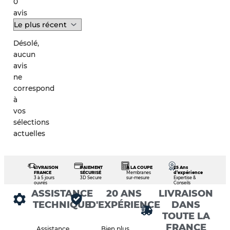
0
avis
Désolé,
aucun
avis
ne
correspond
à
vos
sélections
actuelles
LIVRAISON
PAIEMENT
À LA COUPE
25 Ans
FRANCE
SÉCURISÉ
Membranes
d’expérience
3 à 5 jours
3D Secure
sur-mesure
Expertise &
ouvrés
Conseils
ASSISTANCE
20 ANS
LIVRAISON
TECHNIQUE
D'EXPÉRIENCE
DANS
TOUTE LA
FRANCE
Assistance
Bien plus