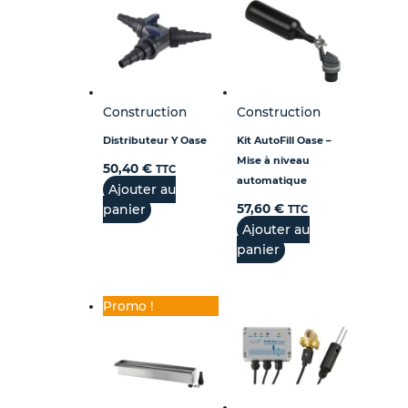
Construction
Construction
Distributeur Y Oase
Kit AutoFill Oase –
Mise à niveau
50,40
€
TTC
automatique
Ajouter au
panier
57,60
€
TTC
Ajouter au
panier
Promo !