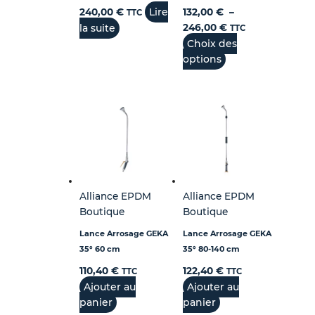
Lire
240,00
€
132,00
€
–
TTC
la suite
246,00
€
TTC
Choix des
options
Alliance EPDM
Alliance EPDM
Boutique
Boutique
Lance Arrosage GEKA
Lance Arrosage GEKA
35° 60 cm
35° 80-140 cm
110,40
€
122,40
€
TTC
TTC
Ajouter au
Ajouter au
panier
panier