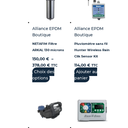
Alliance EPDM
Alliance EPDM
Boutique
Boutique
NETAFIM Filtre
Pluviomètre sans fil
ARKAL 130 microns
Hunter Wireless Rain
Clik Sensor Kit
150,00
€
–
378,00
€
114,00
€
TTC
TTC
Choix des
Ajouter au
options
panier