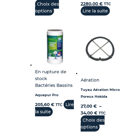
Choix des
2280,00
€
TTC
options
Lire la suite
En rupture de
stock
Aération
Bactéries Bassins
Tuyau Aération Micro
Aquapur Pro
Poreux Hokida
Lire
205,60
€
TTC
27,00
€
–
la suite
34,00
€
TTC
Choix des
options