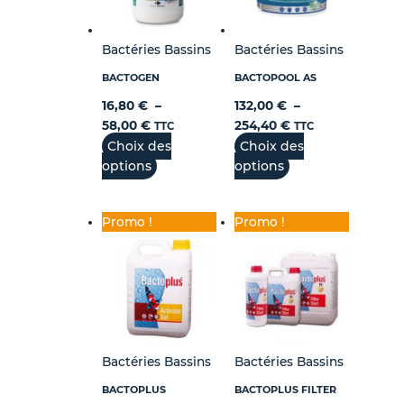
Bactéries Bassins
Bactéries Bassins
BACTOGEN
BACTOPOOL AS
16,80
€
–
132,00
€
–
58,00
€
254,40
€
TTC
TTC
Choix des
Choix des
options
options
Promo !
Promo !
Bactéries Bassins
Bactéries Bassins
BACTOPLUS
BACTOPLUS FILTER