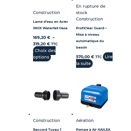
En rupture de
Construction
stock
Construction
Lame d’eau en Acier
INOX Waterfall Oase
ProfiClear Guard –
Mise à niveau
169,20
€
–
automatique du
319,20
€
TTC
bassin
Choix des
Lire
options
570,00
€
TTC
la suite
Construction
Aération
Raccord Tuyau 1
Pompe à Air HAILEA