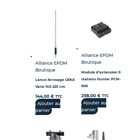
Alliance EPDM
Boutique
Alliance EPDM
Boutique
Module d’extension 9
stations Hunter PCM-
Lance Arrosage GEKA
900
Vario 145-225 cm
258,00
€
TTC
144,00
€
TTC
Ajouter au
Ajouter au
panier
panier