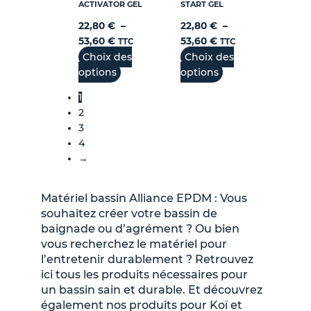
ACTIVATOR GEL
START GEL
22,80
€
–
22,80
€
–
53,60
€
53,60
€
TTC
TTC
Choix des
Choix des
options
options
1
2
3
4
→
Matériel bassin Alliance EPDM : Vous
souhaitez créer votre bassin de
baignade ou d’agrément ? Ou bien
vous recherchez le matériel pour
l’entretenir durablement ? Retrouvez
ici tous les produits nécessaires pour
un bassin sain et durable. Et découvrez
également nos produits pour Koï et