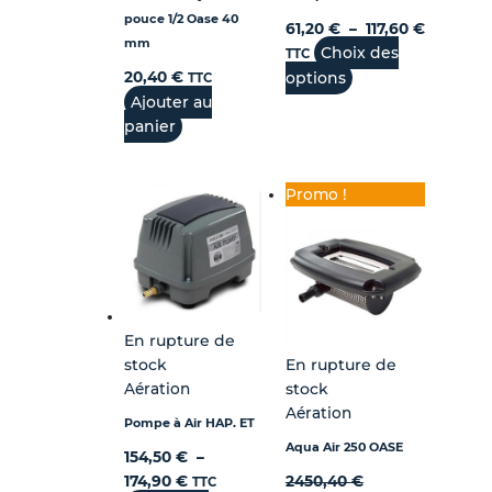
pouce 1/2 Oase 40
61,20
€
–
117,60
€
mm
Choix des
TTC
20,40
€
options
TTC
Ajouter au
panier
Promo !
En rupture de
stock
En rupture de
Aération
stock
Aération
Pompe à Air HAP. ET
Aqua Air 250 OASE
154,50
€
–
174,90
€
2450,40
€
TTC