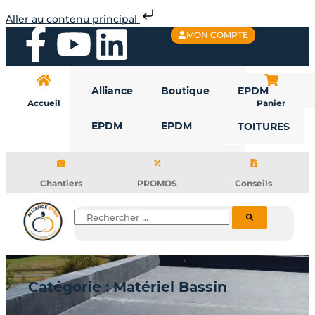
Aller
Aller au contenu principal
au
F
Y
L
MON COMPTE
contenu
a
o
i
Alliance
Boutique
EPDM
c
u
n
Accueil
Panier
EPDM
EPDM
TOITURES
e
t
k
b
u
e
Chantiers
PROMOS
Conseils
o
b
d
Rechercher
o
e
i
k
n
Catégorie : Matériel Bassin