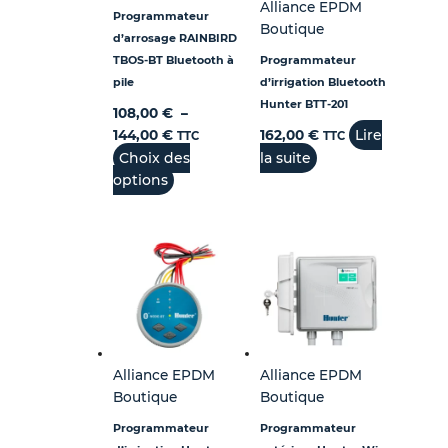
Alliance EPDM
Programmateur
Boutique
d’arrosage RAINBIRD
TBOS-BT Bluetooth à
Programmateur
pile
d’irrigation Bluetooth
Hunter BTT-201
108,00
€
–
Lire
144,00
€
162,00
€
TTC
TTC
Choix des
la suite
options
Alliance EPDM
Alliance EPDM
Boutique
Boutique
Programmateur
Programmateur