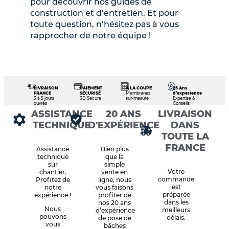
pour découvrir nos guides de
construction et d’entretien. Et pour
toute question, n’hésitez pas à vous
rapprocher de notre équipe !
LIVRAISON
PAIEMENT
À LA COUPE
25 Ans
FRANCE
SÉCURISÉ
Membranes
d’expérience
3 à 5 jours
3D Secure
sur-mesure
Expertise &
ouvrés
Conseils
ASSISTANCE
20 ANS
LIVRAISON
TECHNIQUE
D'EXPÉRIENCE
DANS
TOUTE LA
FRANCE
Assistance
Bien plus
technique
que la
sur
simple
Votre
chantier.
vente en
commande
Profitez de
ligne, nous
est
notre
vous faisons
préparée
expérience !
profiter de
dans les
nos 20 ans
Nous
meilleurs
d’expérience
pouvons
délais.
de pose de
vous
bâches