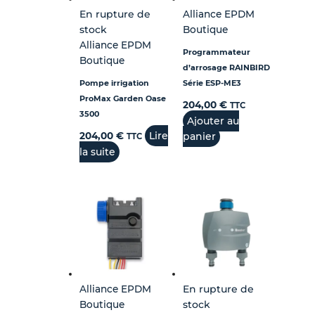
En rupture de
Alliance EPDM
stock
Boutique
Alliance EPDM
Programmateur
Boutique
d’arrosage RAINBIRD
Pompe irrigation
Série ESP-ME3
ProMax Garden Oase
204,00
€
TTC
3500
Ajouter au
Lire
204,00
€
panier
TTC
la suite
Alliance EPDM
En rupture de
Boutique
stock