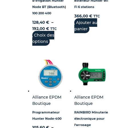
d’irrigation Hunter
extérieur Hunter Wi
Node BT (Bluetooth)
Fi 6 stations
100 200 400
366,00
€
TTC
128,40
€
–
Ajouter au
192,00
€
panier
TTC
Choix des
options
Alliance EPDM
Alliance EPDM
Boutique
Boutique
Programmateur
RAINBIRD Minuterie
Hunter Node-400
électronique pour
l’arrosage
105,60
€
–