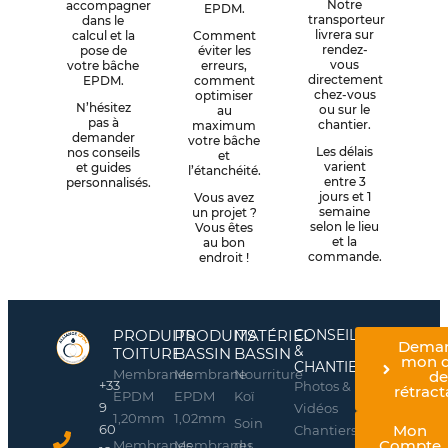
Notre
accompagner
EPDM.
transporteur
dans le
livrera sur
calcul et la
Comment
rendez-
pose de
éviter les
vous
votre bâche
erreurs,
directement
EPDM.
comment
chez-vous
optimiser
N’hésitez
ou sur le
au
pas à
chantier.
maximum
demander
votre bâche
Les délais
nos conseils
et
varient
et guides
l’étanchéité.
entre 3
personnalisés.
jours et 1
Vous avez
semaine
un projet ?
selon le lieu
Vous êtes
et la
au bon
commande.
endroit !
PRODUITS
PRODUITS
MATÉRIEL
CONSEILS
Dema
&
TOITURE
BASSIN
BASSIN
mon d
CHANTIERS
Membranes
Membrane
Nourriture
d
+33
Photos &
rétract
EPDM
EPDM
Koï
9
Vidéos
1,20mm
1,02mm
Soin
60
Mon
Chantiers
Compte
Membranes
Membranes
du