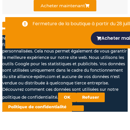
k
n
Acheter maintenant
-
Fermeture de la boutique à partir du 28 juill
f
Acheter ma
Nous aimerions avec votre accord, utiliser vos données à des
fins statistiques et pour vous proposer des annonces
personnalisées. Cela nous permet également de vous garantir
la meilleure expérience sur notre site web. Nous utilisons les
outils Google pour les statistiques et publicités. Vos données
sont utilisées uniquement dans le cadre du fonctionnement
du site alliance-epdm.com et aucune de vos données n'est
vendue ou distribuée à quelconque tierce entreprise.
Découvrez comment ces données sont utilisées sur notre
politique de confidentialité.
OK
Refuser
Politique de confidentialité