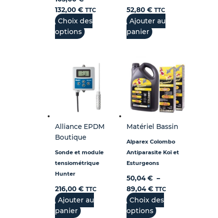
132,00
€
52,80
€
TTC
TTC
Choix des
Ajouter au
options
panier
Alliance EPDM
Matériel Bassin
Boutique
Alparex Colombo
Sonde et module
Antiparasite Koï et
tensiométrique
Esturgeons
Hunter
50,04
€
–
216,00
€
89,04
€
TTC
TTC
Ajouter au
Choix des
panier
options