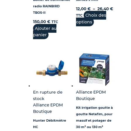
radio RAINBIRD
12,00
€
–
26,40
€
TBOS-II
Choix des
TTC
150,00
€
options
TTC
Ajouter au
panier
En rupture de
Alliance EPDM
stock
Boutique
Alliance EPDM
Kit irrigation goutte à
Boutique
goutte Netafim, pour
Hunter Débitmètre
massif et potager de
HC
30 m² ou 130 m²