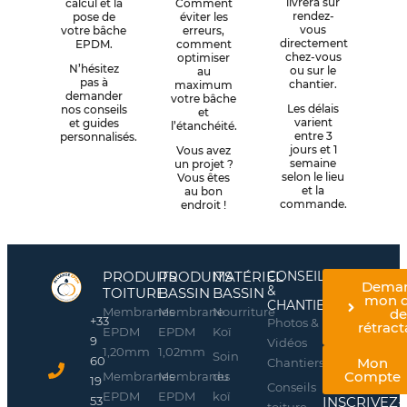
livrera sur
calcul et la
Comment
rendez-
pose de
éviter les
vous
votre bâche
erreurs,
directement
EPDM.
comment
chez-vous
optimiser
N’hésitez
ou sur le
au
pas à
chantier.
maximum
demander
votre bâche
Les délais
nos conseils
et
varient
et guides
l’étanchéité.
entre 3
personnalisés.
jours et 1
Vous avez
semaine
un projet ?
selon le lieu
Vous êtes
et la
au bon
commande.
endroit !
PRODUITS
PRODUITS
MATÉRIEL
CONSEILS
Dema
&
TOITURE
BASSIN
BASSIN
mon d
CHANTIERS
Membranes
Membrane
Nourriture
d
+33
Photos &
rétract
EPDM
EPDM
Koï
9
Vidéos
1,20mm
1,02mm
Soin
60
Mon
Chantiers
Compte
Membranes
Membranes
du
19
Conseils
EPDM
EPDM
koï
INSCRIVEZ-
53