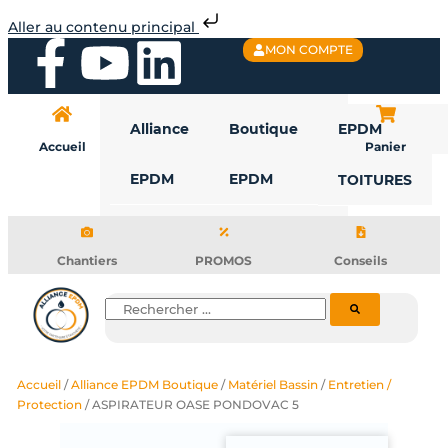
Aller
Aller au contenu principal
au
F
Y
L
MON COMPTE
contenu
a
o
i
Alliance
Boutique
EPDM
c
u
n
Accueil
Panier
EPDM
EPDM
TOITURES
e
t
k
b
u
e
Chantiers
PROMOS
Conseils
o
b
d
Rechercher
o
e
i
Accueil
/
Alliance EPDM Boutique
/
Matériel Bassin
/
Entretien /
k
n
Protection
/ ASPIRATEUR OASE PONDOVAC 5