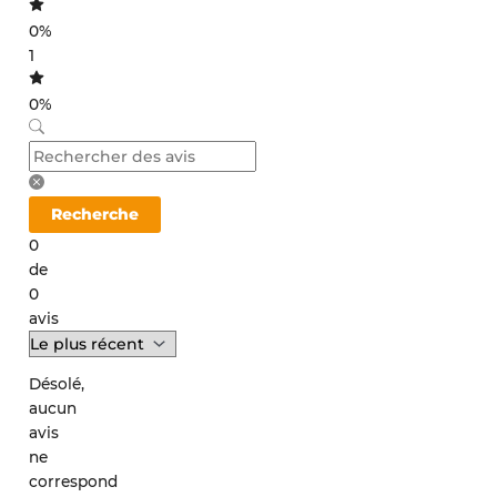
0%
1
0%
Recherche
0
de
0
avis
Désolé,
aucun
avis
ne
correspond