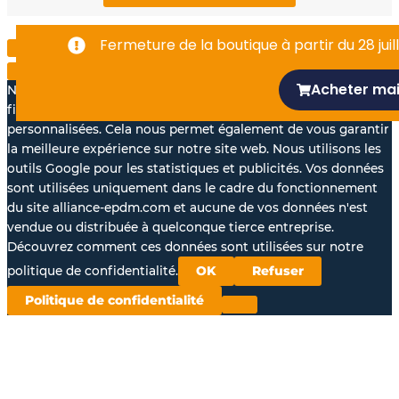
-
Fermeture de la boutique à partir du 28 juill
f
Acheter ma
Nous aimerions avec votre accord, utiliser vos données à des
fins statistiques et pour vous proposer des annonces
personnalisées. Cela nous permet également de vous garantir
la meilleure expérience sur notre site web. Nous utilisons les
outils Google pour les statistiques et publicités. Vos données
sont utilisées uniquement dans le cadre du fonctionnement
du site alliance-epdm.com et aucune de vos données n'est
vendue ou distribuée à quelconque tierce entreprise.
Découvrez comment ces données sont utilisées sur notre
politique de confidentialité.
OK
Refuser
Politique de confidentialité