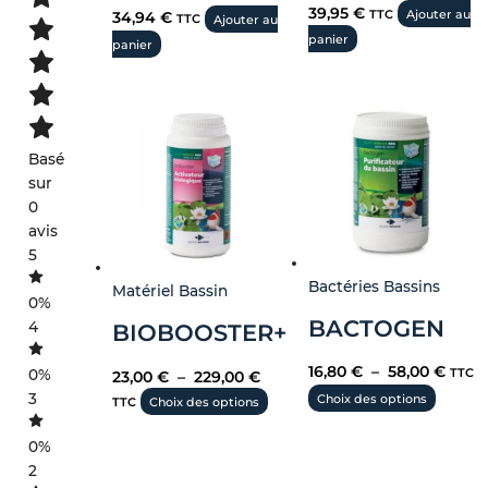
39,95
€
TTC
Ajouter au
34,94
€
TTC
Ajouter au
panier
panier
Basé
sur
0
avis
5
Bactéries Bassins
Matériel Bassin
0%
BACTOGEN
4
BIOBOOSTER+
16,80
€
–
58,00
€
TTC
0%
23,00
€
–
229,00
€
3
Choix des options
TTC
Choix des options
0%
2