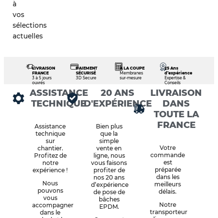
à
vos
sélections
actuelles
LIVRAISON
PAIEMENT
À LA COUPE
25 Ans
FRANCE
SÉCURISÉ
Membranes
d’expérience
3 à 5 jours
3D Secure
sur-mesure
Expertise &
ouvrés
Conseils
ASSISTANCE
20 ANS
LIVRAISON
TECHNIQUE
D'EXPÉRIENCE
DANS
TOUTE LA
FRANCE
Assistance
Bien plus
technique
que la
sur
simple
Votre
chantier.
vente en
commande
Profitez de
ligne, nous
est
notre
vous faisons
préparée
expérience !
profiter de
dans les
nos 20 ans
Nous
meilleurs
d’expérience
pouvons
délais.
de pose de
vous
bâches
Notre
accompagner
EPDM.
transporteur
dans le