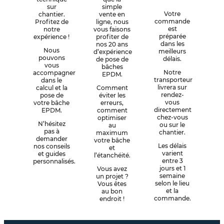
sur
simple
Votre
chantier.
vente en
commande
Profitez de
ligne, nous
est
notre
vous faisons
préparée
expérience !
profiter de
dans les
nos 20 ans
Nous
meilleurs
d’expérience
pouvons
délais.
de pose de
vous
bâches
Notre
accompagner
EPDM.
transporteur
dans le
livrera sur
calcul et la
Comment
rendez-
pose de
éviter les
vous
votre bâche
erreurs,
directement
EPDM.
comment
chez-vous
optimiser
N’hésitez
ou sur le
au
pas à
chantier.
maximum
demander
votre bâche
Les délais
nos conseils
et
varient
et guides
l’étanchéité.
entre 3
personnalisés.
jours et 1
Vous avez
semaine
un projet ?
selon le lieu
Vous êtes
et la
au bon
commande.
endroit !