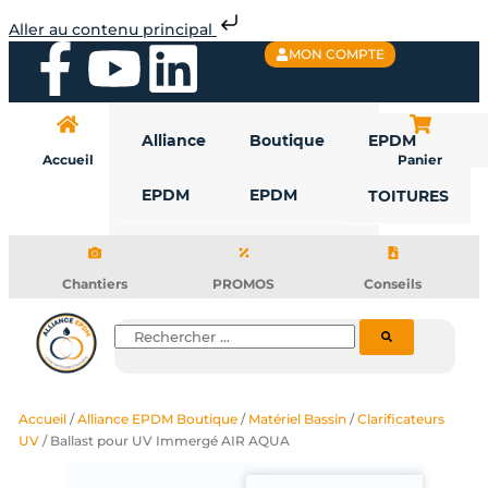
Aller
Aller au contenu principal
au
F
Y
L
MON COMPTE
contenu
a
o
i
Alliance
Boutique
EPDM
c
u
n
Accueil
Panier
EPDM
EPDM
TOITURES
e
t
k
b
u
e
Chantiers
PROMOS
Conseils
o
b
d
Rechercher
o
e
i
Accueil
/
Alliance EPDM Boutique
/
Matériel Bassin
/
Clarificateurs
k
n
UV
/ Ballast pour UV Immergé AIR AQUA