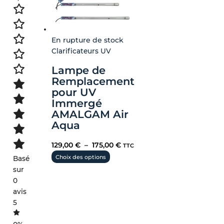
la
page
du
En rupture de stock
produit
Clarificateurs UV
Lampe de
Remplacement
pour UV
Immergé
AMALGAM Air
Aqua
129,00
€
–
175,00
€
TTC
Choix des options
Basé
sur
0
avis
5