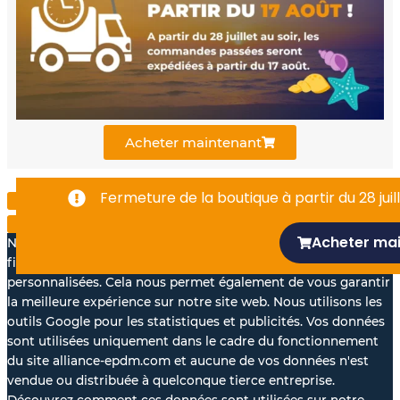
b
u
e
o
b
d
o
e
i
k
n
Acheter maintenant
-
Fermeture de la boutique à partir du 28 juill
f
Acheter ma
Nous aimerions avec votre accord, utiliser vos données à des
fins statistiques et pour vous proposer des annonces
personnalisées. Cela nous permet également de vous garantir
la meilleure expérience sur notre site web. Nous utilisons les
outils Google pour les statistiques et publicités. Vos données
sont utilisées uniquement dans le cadre du fonctionnement
du site alliance-epdm.com et aucune de vos données n'est
vendue ou distribuée à quelconque tierce entreprise.