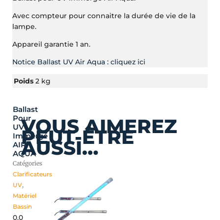
Avec compteur pour connaitre la durée de vie de la
lampe.
Appareil garantie 1 an.
Notice Ballast UV Air Aqua : cliquez ici
Poids
2 kg
Ballast
Ce
Plage
Pour
VOUS AIMEREZ
produit
de
UV
PEUT-ÊTRE
a
prix :
Immergé
AUSSI…
plusieurs
129,00 €
AIR
AQUA
variations.
à
Catégories
Les
175,00 €
Clarificateurs
options
UV
,
peuvent
Matériel
être
Bassin
choisies
0,0
sur