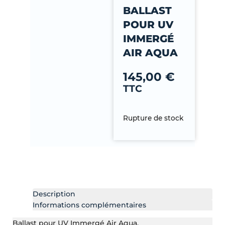
-
BALLAST
f
POUR UV
IMMERGÉ
AIR AQUA
145,00
€
TTC
Rupture de stock
Description
Informations complémentaires
Ballast pour UV Immergé Air Aqua.