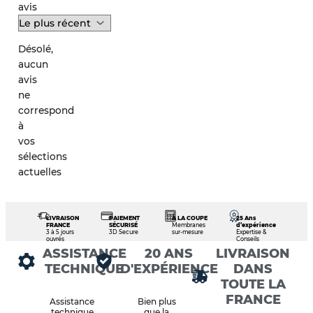
avis
Désolé,
aucun
avis
ne
correspond
à
vos
sélections
actuelles
LIVRAISON
PAIEMENT
À LA COUPE
25 Ans
FRANCE
SÉCURISÉ
Membranes
d’expérience
3 à 5 jours
3D Secure
sur-mesure
Expertise &
ouvrés
Conseils
ASSISTANCE
20 ANS
LIVRAISON
TECHNIQUE
D'EXPÉRIENCE
DANS
TOUTE LA
FRANCE
Assistance
Bien plus
technique
que la