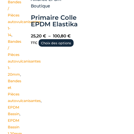
Bandes
produit
Boutique
/
Pièces
Primaire Colle
autovulcanisantes
EPDM Elastika
1-
14
,
25,20
€
–
100,80
€
Bandes
TTC
Choix des options
/
Pièces
autovulcanisantes
1-
20mm
,
Bandes
et
Pièces
autovulcanisantes
,
EPDM
Bassin
,
EPDM
Bassin
1.20mm
,