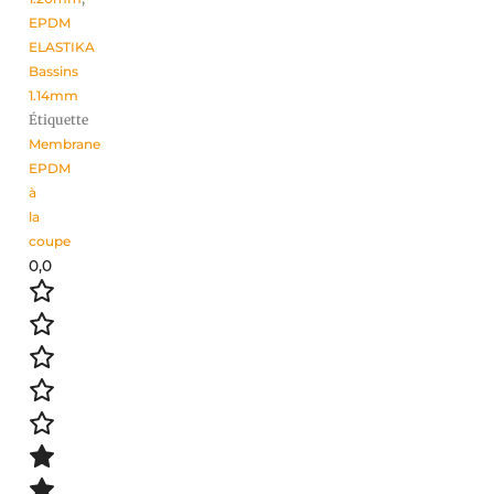
EPDM
ELASTIKA
Bassins
1.14mm
Étiquette
Membrane
EPDM
à
la
coupe
0,0