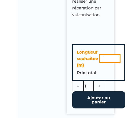
réaliser une
réparation par
vulcanisation.
quantité
Longueur
de
souhaitée
Bande
(m)
de
Prix total
réparation
SA
Flashing
-
+
45
Ajouter au
cm
panier
de
large
à
la
coupe