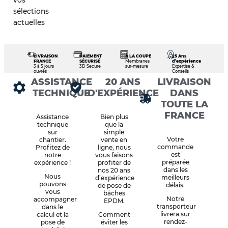
vos
sélections
actuelles
LIVRAISON
PAIEMENT
À LA COUPE
25 Ans
FRANCE
SÉCURISÉ
Membranes
d’expérience
3 à 5 jours
3D Secure
sur-mesure
Expertise &
ouvrés
Conseils
ASSISTANCE
20 ANS
LIVRAISON
TECHNIQUE
D'EXPÉRIENCE
DANS
TOUTE LA
FRANCE
Assistance
Bien plus
technique
que la
sur
simple
Votre
chantier.
vente en
commande
Profitez de
ligne, nous
est
notre
vous faisons
préparée
expérience !
profiter de
dans les
nos 20 ans
Nous
meilleurs
d’expérience
pouvons
délais.
de pose de
vous
bâches
Notre
accompagner
EPDM.
transporteur
dans le
livrera sur
calcul et la
Comment
rendez-
pose de
éviter les