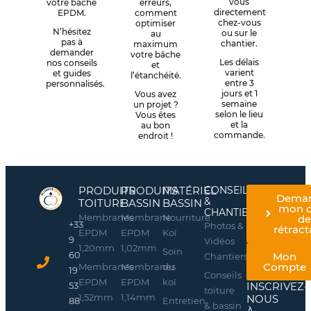
vous
votre bâche
erreurs,
directement
EPDM.
comment
chez-vous
optimiser
N’hésitez
ou sur le
au
pas à
chantier.
maximum
demander
votre bâche
Les délais
nos conseils
et
varient
et guides
l’étanchéité.
entre 3
personnalisés.
jours et 1
Vous avez
semaine
un projet ?
selon le lieu
Vous êtes
et la
au bon
commande.
endroit !
PRODUITS
PRODUITS
MATÉRIEL
CONSEILS
Dema
&
TOITURE
BASSIN
BASSIN
mon d
CHANTIERS
Membranes
Membrane
Nourriture
d
+33
Photos &
rétract
EPDM
EPDM
Koï
9
Vidéos
1,20mm
1,02mm
Soin
60
Mon
Chantiers
Compte
Membranes
Membranes
du
19
Conseils
EPDM
EPDM
koï
INSCRIVEZ-
53
toiture
1,52mm
1,14mm
NOUS
Entretien
88
& bassin