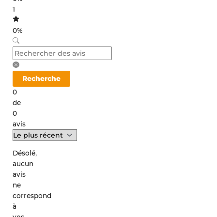
1
0%
Recherche
0
de
0
avis
Désolé,
aucun
avis
ne
correspond
à