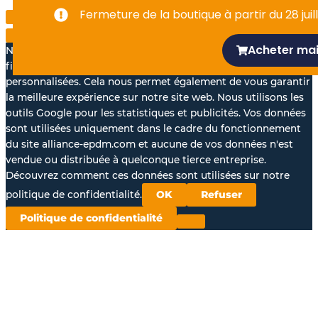
-
Fermeture de la boutique à partir du 28 juill
f
Acheter ma
Nous aimerions avec votre accord, utiliser vos données à des
fins statistiques et pour vous proposer des annonces
personnalisées. Cela nous permet également de vous garantir
la meilleure expérience sur notre site web. Nous utilisons les
outils Google pour les statistiques et publicités. Vos données
sont utilisées uniquement dans le cadre du fonctionnement
du site alliance-epdm.com et aucune de vos données n'est
vendue ou distribuée à quelconque tierce entreprise.
Découvrez comment ces données sont utilisées sur notre
politique de confidentialité.
OK
Refuser
Politique de confidentialité