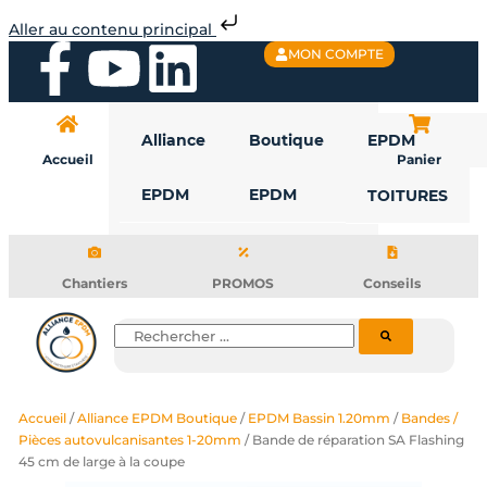
Aller
Aller au contenu principal
au
F
Y
L
MON COMPTE
contenu
a
o
i
Alliance
Boutique
EPDM
c
u
n
Accueil
Panier
EPDM
EPDM
TOITURES
e
t
k
b
u
e
Chantiers
PROMOS
Conseils
o
b
d
Rechercher
o
e
i
Accueil
/
Alliance EPDM Boutique
/
EPDM Bassin 1.20mm
/
Bandes /
k
n
Pièces autovulcanisantes 1-20mm
/ Bande de réparation SA Flashing
45 cm de large à la coupe