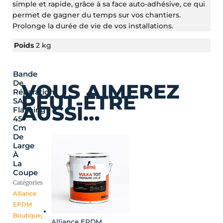
simple et rapide, grâce à sa face auto-adhésive, ce qui
permet de gagner du temps sur vos chantiers.
Prolonge la durée de vie de vos installations.
Poids
2 kg
Bande
Plage
Ce
De
VOUS AIMEREZ
de
produit
Réparation
PEUT-ÊTRE
prix :
a
SA
AUSSI…
25,20 €
plusieurs
Flashing
45
à
variations.
Cm
100,80 €
Les
De
options
Large
peuvent
À
être
La
Coupe
choisies
Catégories
sur
Alliance
la
EPDM
page
Boutique
,
du
Alliance EPDM