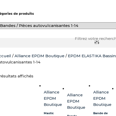
-
f
égories de produits
Filtrez votre recherc
ccueil
/
Alliance EPDM Boutique
/
EPDM ELASTIKA Bassin
utovulcanisantes 1-14
résultats affichés
Alliance
Alliance
Alliance
EPDM
EPDM
EPDM
Boutique
Boutique
Boutique
Mastic
Bande de