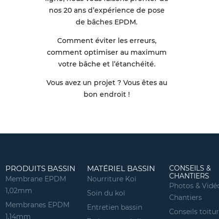
nos 20 ans d’expérience de pose
de bâches EPDM.
Comment éviter les erreurs,
comment optimiser au maximum
votre bâche et l’étanchéité.
Vous avez un projet ? Vous êtes au
bon endroit !
PRODUITS BASSIN
MATÉRIEL BASSIN
CONSEILS &
CHANTIERS
Membrane EPDM
Nourriture Koï
Photos & Vidé
1,02mm
Soin du koï
Chantiers
Membranes EPDM
Entretien bassin
Conseils toitu
1,14mm