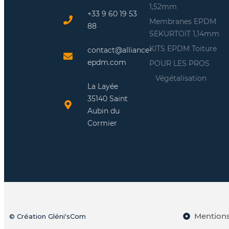
1,52mm
+33 9 60 19 53
Membranes EPDM
88
SEKURTOIT 1,14mm
KITS EPDM Toiture
contact@alliance-
epdm.com
POUR LES PROS
Végétalisation
La Layée
35140 Saint
Aubin du
Cormier
Mentions
© Création Gléni'sCom