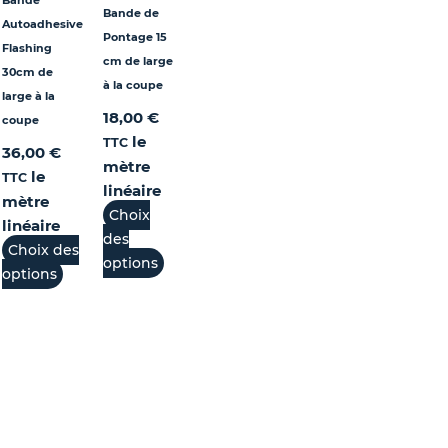
Bande
Bande de
Autoadhesive
Pontage 15
Flashing
cm de large
30cm de
à la coupe
large à la
18,00
€
coupe
le
TTC
36,00
€
mètre
le
TTC
linéaire
mètre
Choix
linéaire
des
Choix des
options
options