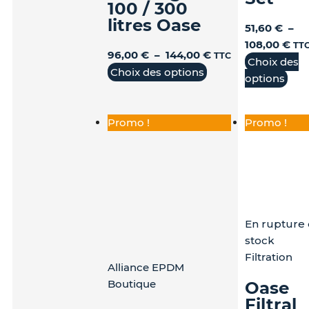
produit
produit
pro
100 / 300
litres Oase
51,60
€
–
108,00
€
TT
96,00
€
–
144,00
€
TTC
Choix des
Choix des options
options
Promo !
Promo !
En rupture
stock
Filtration
Alliance EPDM
Boutique
Oase
Filtral