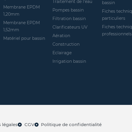
Traitement de l'eau
bassin
Membrane EPDM
Pompes bassin
Fiches techni
1,20mm
particuliers
Filtration bassin
Membrane EPDM
Fiches techni
Clarificateurs UV
1,52mm
professionnels
Aération
Matériel pour bassin
Construction
Eclairage
Irrigation bassin
 légales
CGV
Politique de confidentialité