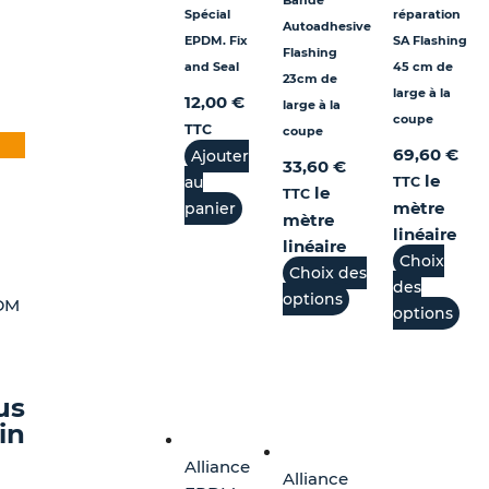
Bande
Spécial
réparation
Autoadhesive
EPDM. Fix
SA Flashing
Flashing
and Seal
45 cm de
23cm de
large à la
12,00
€
large à la
coupe
ge
TTC
coupe
duit
x
69,60
€
Ajouter
33,60
€
uel
 :
le
au
TTC
le
TTC
ieurs
:
60 €
mètre
panier
mètre
ations.
,00 €.
linéaire
linéaire
,00 €
Choix
Choix des
ions
des
options
PDM
vent
options
sies
us
in
e
Alliance
Alliance