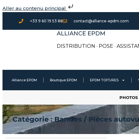
Aller
Aller au contenu principal
au
contenu
+33 9 60 19 53 88
contact@alliance-epdm.com
ALLIANCE EPDM
DISTRIBUTION · POSE
·
ASSISTA
Alliance EPDM
Boutique EPDM
EPDM TOITURES
PHOTOS 
Catégorie : Bandes / Pièces autovu