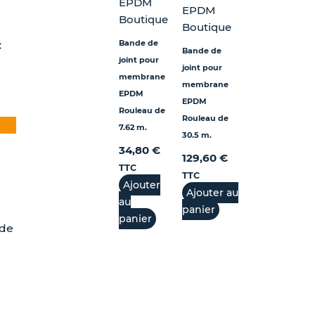
EPDM
duit
EPDM
Boutique
Boutique
Bande de
C
Bande de
joint pour
joint pour
membrane
membrane
EPDM
EPDM
Rouleau de
Rouleau de
7.62 m.
30.5 m.
34,80
€
129,60
€
TTC
TTC
Ajouter
Ajouter au
au
panier
panier
 de