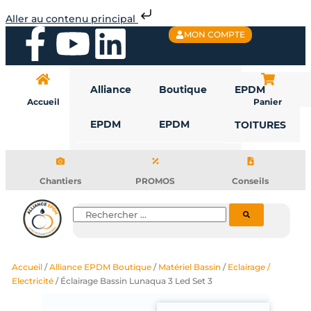
Aller
Aller au contenu principal
au
F
Y
L
MON COMPTE
contenu
a
o
i
Alliance
Boutique
EPDM
c
u
n
Accueil
Panier
EPDM
EPDM
TOITURES
e
t
k
b
u
e
Chantiers
PROMOS
Conseils
o
b
d
Rechercher
o
e
i
Accueil
/
Alliance EPDM Boutique
/
Matériel Bassin
/
Eclairage /
k
n
Electricité
/ Éclairage Bassin Lunaqua 3 Led Set 3