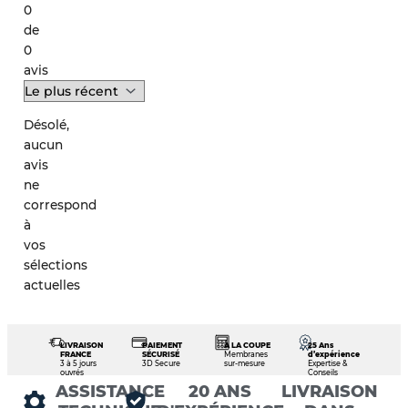
0
de
0
avis
Désolé,
aucun
avis
ne
correspond
à
vos
sélections
actuelles
LIVRAISON
PAIEMENT
À LA COUPE
25 Ans
FRANCE
SÉCURISÉ
Membranes
d’expérience
3 à 5 jours
3D Secure
sur-mesure
Expertise &
ouvrés
Conseils
ASSISTANCE
20 ANS
LIVRAISON