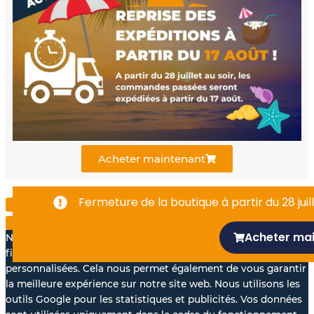
e
t
k
b
u
e
o
b
d
o
e
i
k
n
Acheter maintenant
-
Fermeture de la boutique à partir du 28 juill
f
Acheter ma
Nous aimerions avec votre accord, utiliser vos données à des
fins statistiques et pour vous proposer des annonces
personnalisées. Cela nous permet également de vous garantir
la meilleure expérience sur notre site web. Nous utilisons les
outils Google pour les statistiques et publicités. Vos données