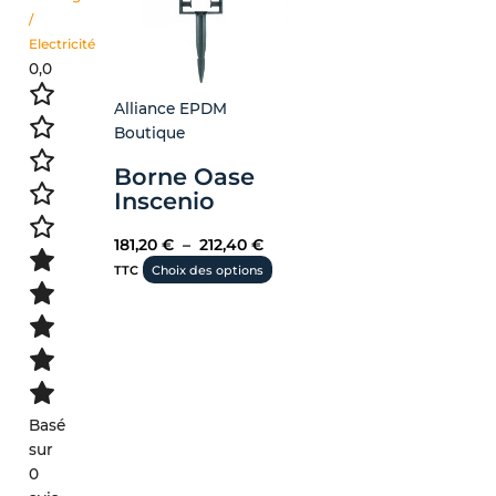
sur
/
la
Electricité
page
0,0
du
produit
Alliance EPDM
Boutique
Borne Oase
Inscenio
181,20
€
–
212,40
€
TTC
Choix des options
Basé
sur
0