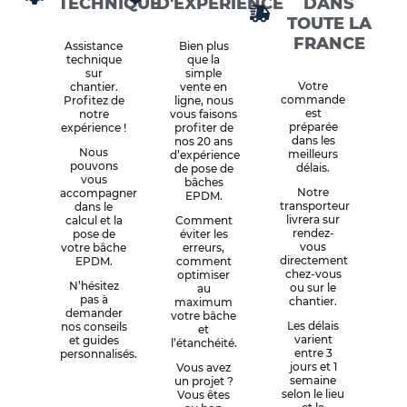
TECHNIQUE
D'EXPÉRIENCE
DANS
TOUTE LA
FRANCE
Assistance
Bien plus
technique
que la
sur
simple
Votre
chantier.
vente en
commande
Profitez de
ligne, nous
est
notre
vous faisons
préparée
expérience !
profiter de
dans les
nos 20 ans
Nous
meilleurs
d’expérience
pouvons
délais.
de pose de
vous
bâches
Notre
accompagner
EPDM.
transporteur
dans le
livrera sur
calcul et la
Comment
rendez-
pose de
éviter les
vous
votre bâche
erreurs,
directement
EPDM.
comment
chez-vous
optimiser
N’hésitez
ou sur le
au
pas à
chantier.
maximum
demander
votre bâche
Les délais
nos conseils
et
varient
et guides
l’étanchéité.
entre 3
personnalisés.
jours et 1
Vous avez
semaine
un projet ?
selon le lieu
Vous êtes