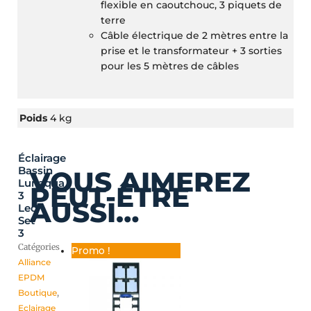
flexible en caoutchouc, 3 piquets de
terre
Câble électrique de 2 mètres entre la
prise et le transformateur + 3 sorties
pour les 5 mètres de câbles
Poids
4 kg
Éclairage
Plage
Ce
Bassin
VOUS AIMEREZ
de
produit
Lunaqua
PEUT-ÊTRE
prix :
a
3
AUSSI…
181,20 €
plusieurs
Led
Set
à
variations.
3
212,40 €
Les
Catégories
Promo !
options
Alliance
peuvent
EPDM
être
Boutique
,
choisies
Eclairage