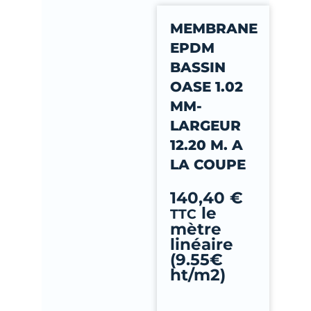
-
MEMBRANE
f
EPDM
BASSIN
OASE 1.02
MM-
LARGEUR
12.20 M. A
LA COUPE
140,40
€
le
TTC
mètre
linéaire
(9.55€
ht/m2)