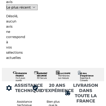
avis
Désolé,
aucun
avis
ne
correspond
à
vos
sélections
actuelles
LIVRAISON
PAIEMENT
À LA COUPE
25 Ans
FRANCE
SÉCURISÉ
Membranes
d’expérience
3 à 5 jours
3D Secure
sur-mesure
Expertise &
ouvrés
Conseils
ASSISTANCE
20 ANS
LIVRAISON
TECHNIQUE
D'EXPÉRIENCE
DANS
TOUTE LA
FRANCE
Assistance
Bien plus
technique
que la