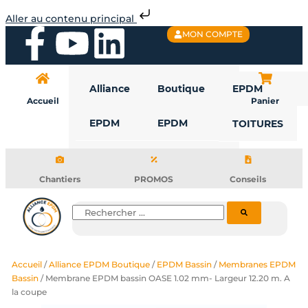
Aller
Aller au contenu principal
au
F
Y
L
MON COMPTE
contenu
a
o
i
Alliance
Boutique
EPDM
c
u
n
Accueil
Panier
EPDM
EPDM
TOITURES
e
t
k
b
u
e
Chantiers
PROMOS
Conseils
o
b
d
Rechercher
o
e
i
Accueil
/
Alliance EPDM Boutique
/
EPDM Bassin
/
Membranes EPDM
k
n
Bassin
/ Membrane EPDM bassin OASE 1.02 mm- Largeur 12.20 m. A
la coupe