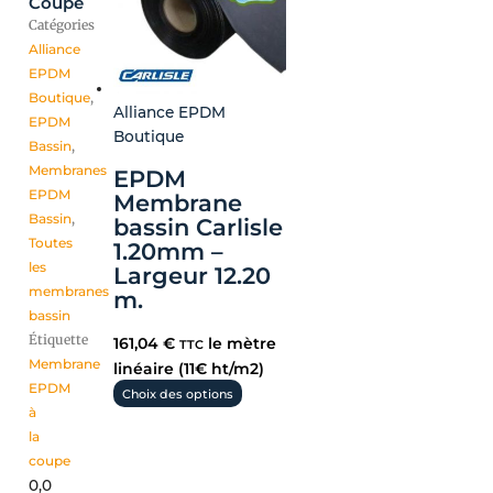
Coupe
Catégories
Alliance
EPDM
Boutique
,
Alliance EPDM
EPDM
Boutique
Bassin
,
Membranes
EPDM
EPDM
Membrane
Bassin
,
bassin Carlisle
Toutes
1.20mm –
les
Largeur 12.20
membranes
m.
bassin
Étiquette
161,04
€
le mètre
TTC
Membrane
linéaire (11€ ht/m2)
EPDM
Choix des options
à
la
coupe
0,0