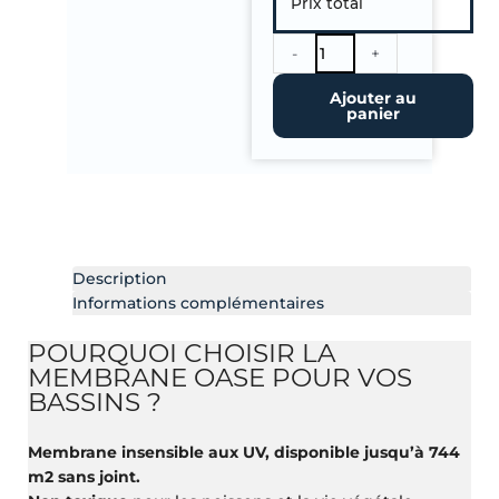
Prix total
bassin
OASE
1.02
-
+
mm-
Ajouter au
Largeur
panier
12.20
m.
A
la
coupe
Description
Informations complémentaires
POURQUOI CHOISIR LA
MEMBRANE OASE POUR VOS
BASSINS ?
Membrane insensible aux UV, disponible jusqu’à 744
m2 sans joint.