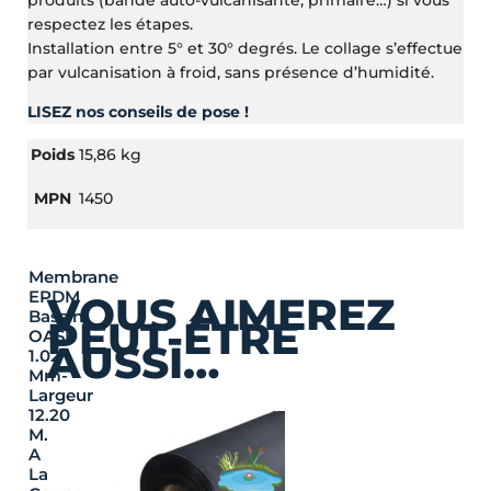
respectez les étapes.
Installation entre 5° et 30° degrés. Le collage s’effectue
par vulcanisation à froid, sans présence d’humidité.
LISEZ nos conseils de pose !
Poids
15,86 kg
MPN
1450
Membrane
EPDM
VOUS AIMEREZ
Bassin
PEUT-ÊTRE
OASE
AUSSI…
1.02
Mm-
Largeur
12.20
M.
A
La