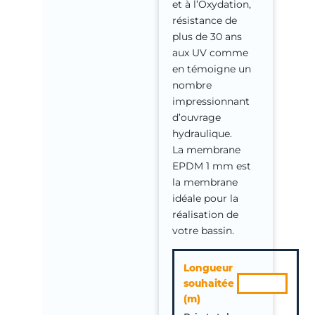
et à l’Oxydation,
résistance de
plus de 30 ans
aux UV comme
en témoigne un
nombre
impressionnant
d’ouvrage
hydraulique.
La membrane
EPDM 1 mm est
la membrane
idéale pour la
réalisation de
votre bassin.
quantité
Longueur
de
souhaitée
Membrane
(m)
EPDM