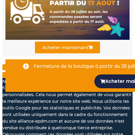
b
u
e
o
b
d
o
e
i
k
n
Acheter maintenant
-
Fermeture de la boutique à partir du 28 juill
f
Acheter ma
Nous aimerions avec votre accord, utiliser vos données à des
fins statistiques et pour vous proposer des annonces
personnalisées. Cela nous permet également de vous garantir
la meilleure expérience sur notre site web. Nous utilisons les
outils Google pour les statistiques et publicités. Vos données
sont utilisées uniquement dans le cadre du fonctionnement
du site alliance-epdm.com et aucune de vos données n'est
vendue ou distribuée à quelconque tierce entreprise.
Découvrez comment ces données sont utilisées sur notre