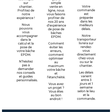
sur
simple
Votre
chantier.
vente en
commande
Profitez de
ligne, nous
est
notre
vous faisons
préparée
expérience !
profiter de
dans les
nos 20 ans
Nous
meilleurs
d’expérience
pouvons
délais.
de pose de
vous
bâches
Notre
accompagner
EPDM.
transporteur
dans le
livrera sur
calcul et la
Comment
rendez-
pose de
éviter les
vous
votre bâche
erreurs,
directement
EPDM.
comment
chez-vous
optimiser
N’hésitez
ou sur le
au
pas à
chantier.
maximum
demander
votre bâche
Les délais
nos conseils
et
varient
et guides
l’étanchéité.
entre 3
personnalisés.
jours et 1
Vous avez
semaine
un projet ?
selon le lieu
Vous êtes
et la
au bon
commande.
endroit !