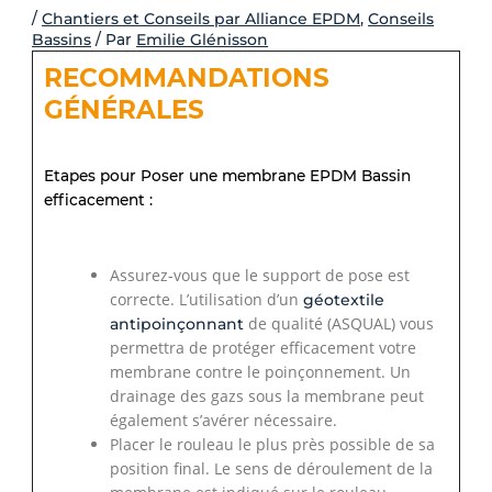
-
/
Chantiers et Conseils par Alliance EPDM
,
Conseils
Bassins
/ Par
Emilie Glénisson
f
RECOMMANDATIONS
GÉNÉRALES
Etapes pour Poser une membrane EPDM Bassin
efficacement :
Assurez-vous que le support de pose est
correcte. L’utilisation d’un
géotextile
de qualité (ASQUAL) vous
antipoinçonnant
permettra de protéger efficacement votre
membrane contre le poinçonnement. Un
drainage des gazs sous la membrane peut
également s’avérer nécessaire.
Placer le rouleau le plus près possible de sa
position final. Le sens de déroulement de la