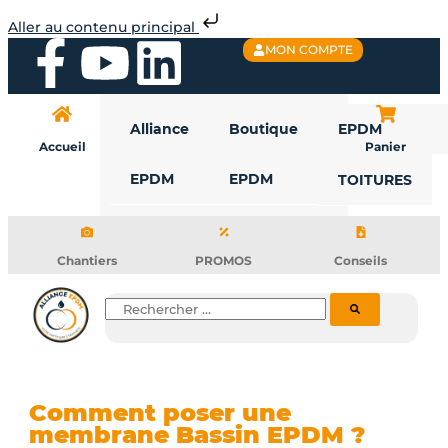
Aller
Aller au contenu principal
au
F
Y
L
MON COMPTE
contenu
a
o
i
Alliance
Boutique
EPDM
c
u
n
Accueil
Panier
EPDM
EPDM
TOITURES
e
t
k
b
u
e
Chantiers
PROMOS
Conseils
o
b
d
Rechercher
o
e
i
k
n
Comment poser une
membrane Bassin EPDM ?