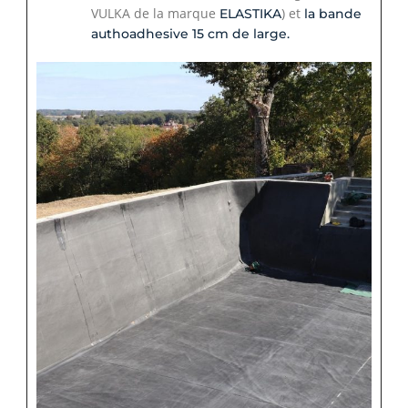
VULKA de la marque
) et
ELASTIKA
la bande
authoadhesive 15 cm de large.