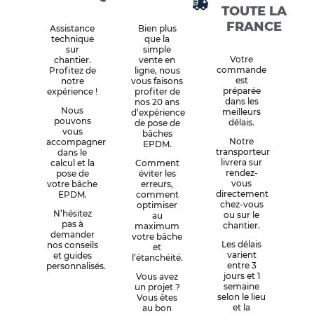
TOUTE LA
FRANCE
Assistance
Bien plus
technique
que la
sur
simple
Votre
chantier.
vente en
commande
Profitez de
ligne, nous
est
notre
vous faisons
préparée
expérience !
profiter de
dans les
nos 20 ans
Nous
meilleurs
d’expérience
pouvons
délais.
de pose de
vous
bâches
Notre
accompagner
EPDM.
transporteur
dans le
livrera sur
calcul et la
Comment
rendez-
pose de
éviter les
vous
votre bâche
erreurs,
directement
EPDM.
comment
chez-vous
optimiser
N’hésitez
ou sur le
au
pas à
chantier.
maximum
demander
votre bâche
Les délais
nos conseils
et
varient
et guides
l’étanchéité.
entre 3
personnalisés.
jours et 1
Vous avez
semaine
un projet ?
selon le lieu
Vous êtes
et la
au bon