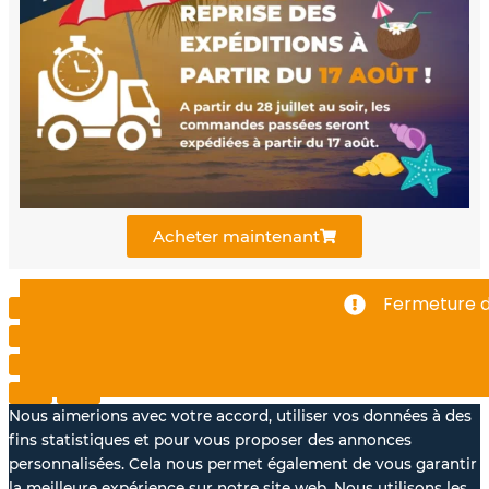
e
t
k
b
u
e
o
b
d
o
e
i
k
n
Acheter maintenant
-
Fermeture de 
f
Nous aimerions avec votre accord, utiliser vos données à des
fins statistiques et pour vous proposer des annonces
personnalisées. Cela nous permet également de vous garantir
la meilleure expérience sur notre site web. Nous utilisons les