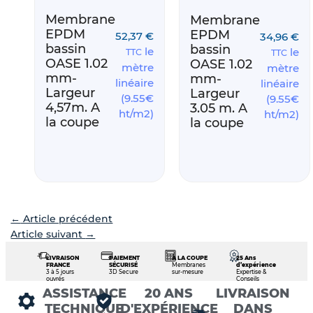
Membrane
Membrane
EPDM
EPDM
52,37
€
34,96
€
bassin
bassin
le
le
TTC
TTC
OASE 1.02
OASE 1.02
mètre
mètre
mm-
mm-
linéaire
linéaire
Largeur
Largeur
(9.55€
(9.55€
4,57m. A
3.05 m. A
ht/m2)
ht/m2)
la coupe
la coupe
←
Article précédent
Article suivant
→
LIVRAISON
PAIEMENT
À LA COUPE
25 Ans
FRANCE
SÉCURISÉ
Membranes
d’expérience
3 à 5 jours
3D Secure
sur-mesure
Expertise &
ouvrés
Conseils
ASSISTANCE
20 ANS
LIVRAISON
TECHNIQUE
D'EXPÉRIENCE
DANS