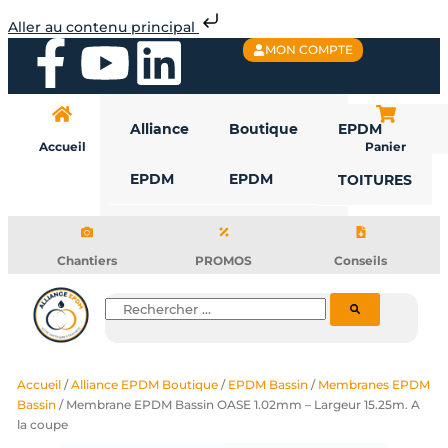
Aller
Aller au contenu principal
au
F
Y
L
MON COMPTE
contenu
a
o
i
Alliance
Boutique
EPDM
c
u
n
Accueil
Panier
EPDM
EPDM
TOITURES
e
t
k
b
u
e
Chantiers
PROMOS
Conseils
o
b
d
Rechercher
o
e
i
Accueil
/
Alliance EPDM Boutique
/
EPDM Bassin
/
Membranes EPDM
k
n
Bassin
/ Membrane EPDM Bassin OASE 1.02mm – Largeur 15.25m. A
la coupe