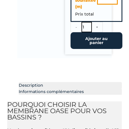
souhaitée
Membrane
(m)
EPDM
Prix total
Bassin
OASE
1.02mm
-
+
-
Ajouter au
Largeur
panier
15.25m.
A
la
coupe
Description
Informations complémentaires
POURQUOI CHOISIR LA
MEMBRANE OASE POUR VOS
BASSINS ?