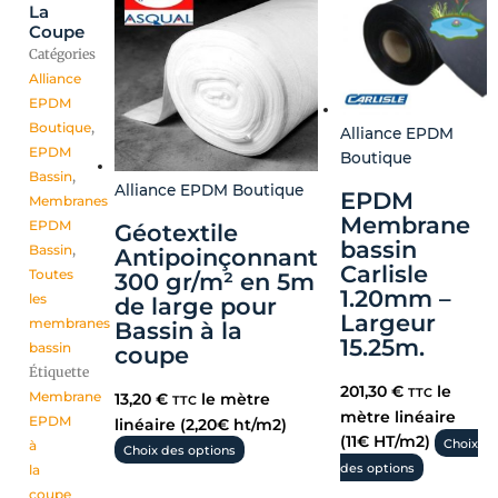
La
Coupe
Catégories
Alliance
EPDM
Boutique
,
Alliance EPDM
EPDM
Boutique
Bassin
,
Alliance EPDM Boutique
EPDM
Membranes
Membrane
EPDM
Géotextile
bassin
Bassin
,
Antipoinçonnant
Carlisle
Toutes
300 gr/m² en 5m
1.20mm –
les
de large pour
Largeur
membranes
Bassin à la
15.25m.
bassin
coupe
Étiquette
201,30
€
le
TTC
Membrane
13,20
€
le mètre
TTC
mètre linéaire
EPDM
linéaire (2,20€ ht/m2)
(11€ HT/m2)
Choix
à
Choix des options
des options
la
coupe