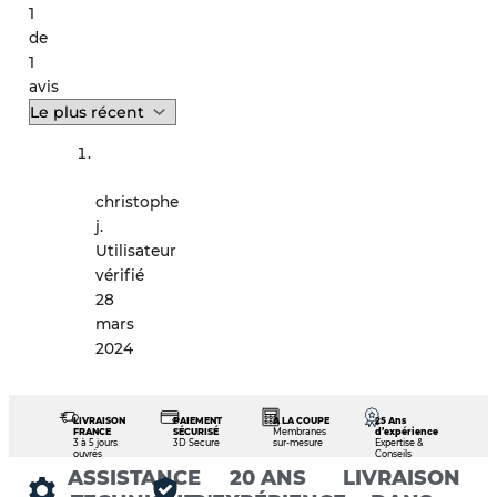
1
de
1
avis
christophe
j.
Utilisateur
vérifié
28
mars
2024
LIVRAISON
PAIEMENT
À LA COUPE
25 Ans
FRANCE
SÉCURISÉ
Membranes
d’expérience
3 à 5 jours
3D Secure
sur-mesure
Expertise &
ouvrés
Conseils
ASSISTANCE
20 ANS
LIVRAISON