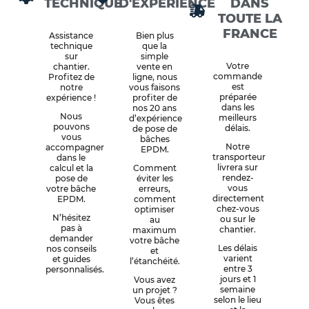
TECHNIQUE
D'EXPÉRIENCE
DANS
TOUTE LA
FRANCE
Assistance
Bien plus
technique
que la
sur
simple
Votre
chantier.
vente en
commande
Profitez de
ligne, nous
est
notre
vous faisons
préparée
expérience !
profiter de
dans les
nos 20 ans
Nous
meilleurs
d’expérience
pouvons
délais.
de pose de
vous
bâches
Notre
accompagner
EPDM.
transporteur
dans le
livrera sur
calcul et la
Comment
rendez-
pose de
éviter les
vous
votre bâche
erreurs,
directement
EPDM.
comment
chez-vous
optimiser
N’hésitez
ou sur le
au
pas à
chantier.
maximum
demander
votre bâche
Les délais
nos conseils
et
varient
et guides
l’étanchéité.
entre 3
personnalisés.
jours et 1
Vous avez
semaine
un projet ?
selon le lieu
Vous êtes