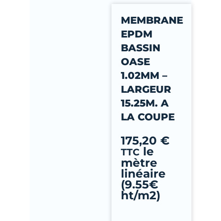
-
MEMBRANE
f
EPDM
BASSIN
OASE
1.02MM –
LARGEUR
15.25M. A
LA COUPE
175,20
€
le
TTC
mètre
linéaire
(9.55€
ht/m2)