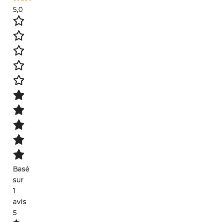
5,0
Basé
sur
1
avis
5