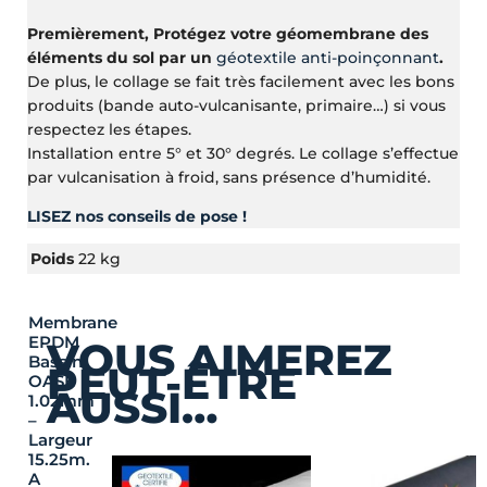
Premièrement, Protégez votre géomembrane des
éléments du sol par un
géotextile anti-poinçonnant
.
De plus, le collage se fait très facilement avec les bons
produits (bande auto-vulcanisante, primaire…) si vous
respectez les étapes.
Installation entre 5° et 30° degrés. Le collage s’effectue
par vulcanisation à froid, sans présence d’humidité.
LISEZ nos conseils de pose !
Poids
22 kg
Membrane
EPDM
VOUS AIMEREZ
Bassin
PEUT-ÊTRE
OASE
AUSSI…
1.02mm
–
Largeur
15.25m.
A