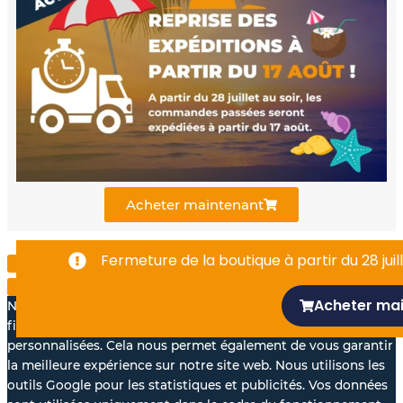
e
t
k
b
u
e
o
b
d
o
e
i
k
n
Acheter maintenant
-
Fermeture de la boutique à partir du 28 juill
f
Acheter ma
Nous aimerions avec votre accord, utiliser vos données à des
fins statistiques et pour vous proposer des annonces
personnalisées. Cela nous permet également de vous garantir
la meilleure expérience sur notre site web. Nous utilisons les
outils Google pour les statistiques et publicités. Vos données