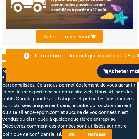
o
b
d
o
e
i
k
n
Acheter maintenant
-
Fermeture de la boutique à partir du 28 juill
f
Acheter ma
Nous aimerions avec votre accord, utiliser vos données à des
fins statistiques et pour vous proposer des annonces
personnalisées. Cela nous permet également de vous garantir
la meilleure expérience sur notre site web. Nous utilisons les
outils Google pour les statistiques et publicités. Vos données
sont utilisées uniquement dans le cadre du fonctionnement
du site alliance-epdm.com et aucune de vos données n'est
vendue ou distribuée à quelconque tierce entreprise.
Découvrez comment ces données sont utilisées sur notre
politique de confidentialité.
OK
Refuser