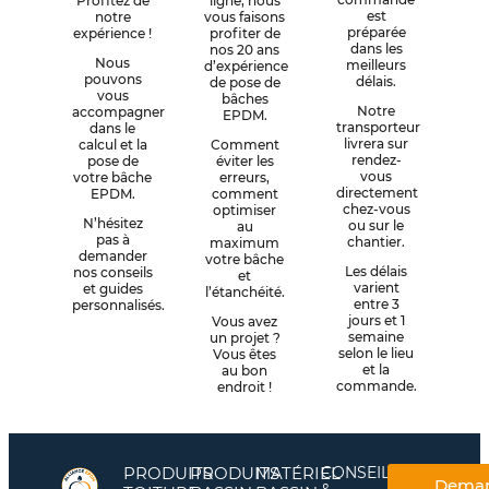
Profitez de
ligne, nous
est
notre
vous faisons
préparée
expérience !
profiter de
dans les
nos 20 ans
Nous
meilleurs
d’expérience
pouvons
délais.
de pose de
vous
bâches
Notre
accompagner
EPDM.
transporteur
dans le
livrera sur
calcul et la
Comment
rendez-
pose de
éviter les
vous
votre bâche
erreurs,
directement
EPDM.
comment
chez-vous
optimiser
N’hésitez
ou sur le
au
pas à
chantier.
maximum
demander
votre bâche
Les délais
nos conseils
et
varient
et guides
l’étanchéité.
entre 3
personnalisés.
jours et 1
Vous avez
semaine
un projet ?
selon le lieu
Vous êtes
et la
au bon
commande.
endroit !
PRODUITS
PRODUITS
MATÉRIEL
CONSEILS
Dema