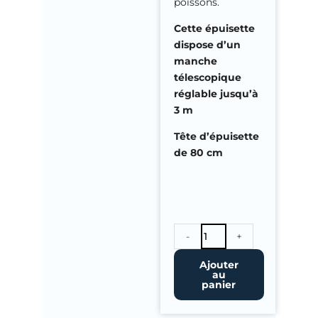
poissons.
Cette épuisette
dispose d’un
manche
télescopique
réglable jusqu’à
3 m
Tête d’épuisette
de 80 cm
quantité
-
+
de
Epuisette
Ajouter
au
Télescopique
panier
pour
Koï