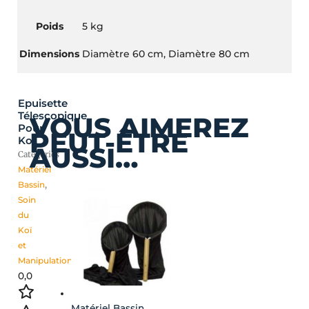
Poids
5 kg
Dimensions
Diamètre 60 cm, Diamètre 80 cm
Epuisette
Télescopique
VOUS AIMEREZ
Pour
PEUT-ÊTRE
Koï
AUSSI…
Catégories
Matériel
Bassin
,
Soin
du
Koï
et
Manipulation
0,0
Matériel Bassin