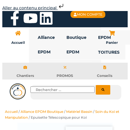
Aller
Aller au contenu principal
au
F
Y
L
MON COMPTE
contenu
a
o
i
Alliance
Boutique
EPDM
c
u
n
Accueil
Panier
EPDM
EPDM
TOITURES
e
t
k
b
u
e
Chantiers
PROMOS
Conseils
o
b
d
Rechercher
o
e
i
Accueil
/
Alliance EPDM Boutique
/
Matériel Bassin
/
Soin du Koï et
k
n
Manipulation
/ Epuisette Télescopique pour Koï