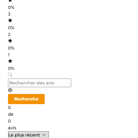
0%
3
0%
2
0%
1
0%
Recherche
0
de
0
avis