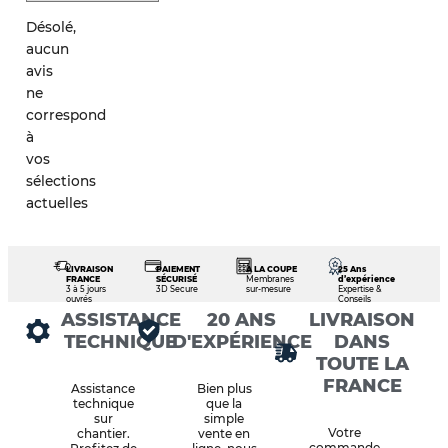
Désolé,
aucun
avis
ne
correspond
à
vos
sélections
actuelles
LIVRAISON
PAIEMENT
À LA COUPE
25 Ans
FRANCE
SÉCURISÉ
Membranes
d’expérience
3 à 5 jours
3D Secure
sur-mesure
Expertise &
ouvrés
Conseils
ASSISTANCE
20 ANS
LIVRAISON
TECHNIQUE
D'EXPÉRIENCE
DANS
TOUTE LA
FRANCE
Assistance
Bien plus
technique
que la
sur
simple
Votre
chantier.
vente en
commande