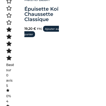
Épuisette Koï
Chaussette
Classique
19,20
€
TTC
Ajouter au
panier
Basé
sur
0
avis
5
0%
4