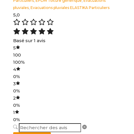
Particuliers
EPDM Toiture générique
Evacuations
,
,
pluviales
Evacuations pluviales ELASTIKA Particuliers
,
5,0
Basé sur 1 avis
5
100
100%
4
0%
3
0%
2
0%
1
0%