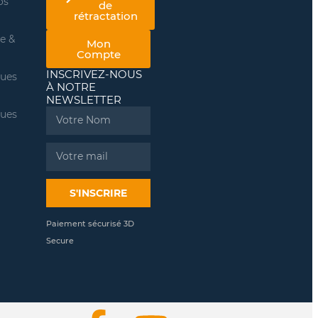
os
de
rétractation
re &
Mon
Compte
INSCRIVEZ-NOUS
ques
À NOTRE
NEWSLETTER
ques
Name
Email
S'INSCRIRE
Paiement sécurisé 3D
Secure