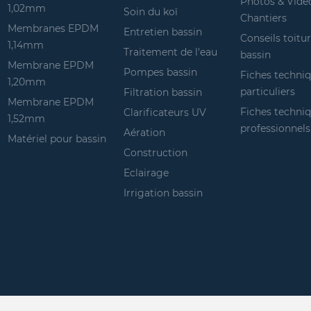
Photos & Vidé
1,02mm
Soin du koï
Chantiers
Membranes EPDM
Entretien bassin
Conseils toitu
1,14mm
Traitement de l'eau
bassin
Membrane EPDM
Pompes bassin
Fiches techni
1,20mm
particuliers
Filtration bassin
Membrane EPDM
Fiches techni
Clarificateurs UV
1,52mm
professionnels
Aération
Matériel pour bassin
Construction
Eclairage
Irrigation bassin