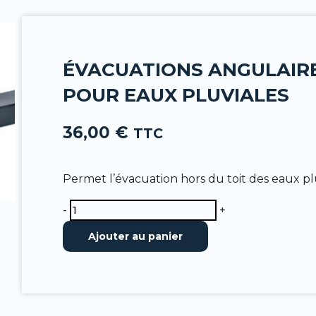
-
f
ÉVACUATIONS ANGULAIRES
POUR EAUX PLUVIALES
36,00
€
TTC
Permet l’évacuation hors du toit des eaux plu
quantité
-
+
de
Ajouter au panier
Évacuations
angulaires
100
x
100