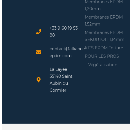
Membranes EPDM
1,20mm
Membranes EPDM
1,52mm
+33 9 60 19 53
Membranes EPDM
88
SEKURTOIT 1,14mm
KITS EPDM Toiture
contact@alliance-
epdm.com
POUR LES PROS
Végétalisation
La Layée
35140 Saint
Aubin du
Cormier