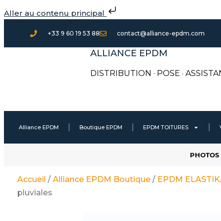
Aller
Aller au contenu principal
au
contenu
+33 9 60 19 53 88
contact@alliance-epdm.com
ALLIANCE EPDM
DISTRIBUTION · POSE
·
ASSISTA
Alliance EPDM
Boutique EPDM
EPDM TOITURES
PHOTOS 
Accueil
/
Alliance EPDM Boutique
/
EPDM ELASTIKA 
pluviales