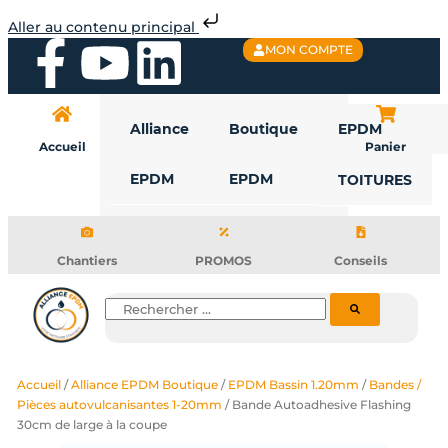
Aller
Aller au contenu principal
au
F
Y
L
MON COMPTE
contenu
a
o
i
Alliance
Boutique
EPDM
c
u
n
Accueil
Panier
EPDM
EPDM
TOITURES
e
t
k
b
u
e
Chantiers
PROMOS
Conseils
o
b
d
Rechercher
o
e
i
Accueil
/
Alliance EPDM Boutique
/
EPDM Bassin 1.20mm
/
Bandes /
k
n
Pièces autovulcanisantes 1-20mm
/ Bande Autoadhesive Flashing
30cm de large à la coupe