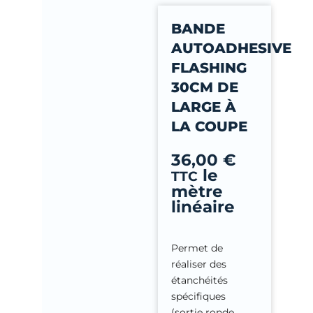
-
BANDE
f
AUTOADHESIVE
FLASHING
30CM DE
LARGE À
LA COUPE
36,00
€
le
TTC
mètre
linéaire
Permet de
réaliser des
étanchéités
spécifiques
(sortie ronde,