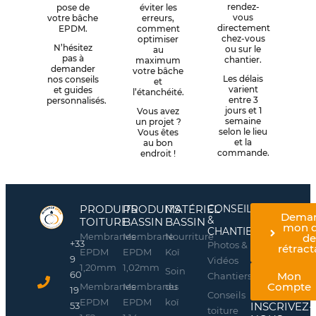
rendez-
pose de
éviter les
vous
votre bâche
erreurs,
directement
EPDM.
comment
chez-vous
optimiser
N’hésitez
ou sur le
au
pas à
chantier.
maximum
demander
votre bâche
Les délais
nos conseils
et
varient
et guides
l’étanchéité.
entre 3
personnalisés.
jours et 1
Vous avez
semaine
un projet ?
selon le lieu
Vous êtes
et la
au bon
commande.
endroit !
PRODUITS
PRODUITS
MATÉRIEL
CONSEILS
Dema
&
TOITURE
BASSIN
BASSIN
mon d
CHANTIERS
Membranes
Membrane
Nourriture
d
+33
Photos &
rétract
EPDM
EPDM
Koï
9
Vidéos
1,20mm
1,02mm
Soin
60
Mon
Chantiers
Compte
Membranes
Membranes
du
19
Conseils
EPDM
EPDM
koï
INSCRIVEZ-
53
toiture