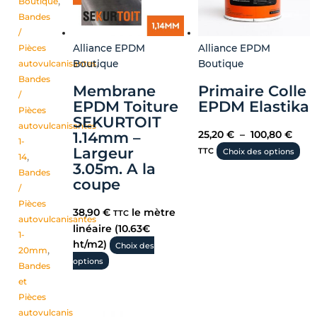
Boutique
,
la
Bandes
pa
/
du
Pièces
Alliance EPDM
Alliance EPDM
pro
autovulcanisantes
,
Boutique
Boutique
Bandes
Membrane
Primaire Colle
/
EPDM Toiture
EPDM Elastika
Pièces
SEKURTOIT
autovulcanisantes
1.14mm –
25,20
€
–
100,80
€
1-
Largeur
TTC
Choix des options
14
,
3.05m. A la
Bandes
coupe
/
Pièces
38,90
€
le mètre
TTC
autovulcanisantes
linéaire (10.63€
1-
ht/m2)
Choix des
20mm
,
options
Bandes
et
Pièces
autovulcanisantes
,