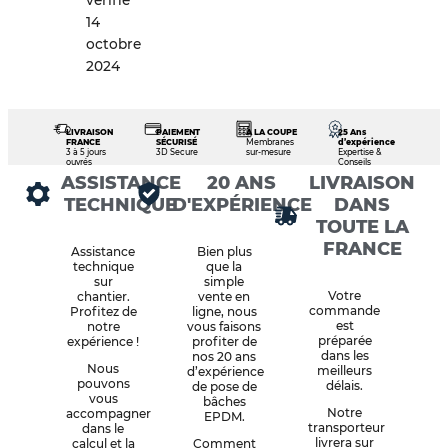
vérifié
14
octobre
2024
LIVRAISON
PAIEMENT
À LA COUPE
25 Ans
FRANCE
SÉCURISÉ
Membranes
d’expérience
3 à 5 jours
3D Secure
sur-mesure
Expertise &
ouvrés
Conseils
ASSISTANCE
20 ANS
LIVRAISON
TECHNIQUE
D'EXPÉRIENCE
DANS
TOUTE LA
FRANCE
Assistance
Bien plus
technique
que la
sur
simple
Votre
chantier.
vente en
commande
Profitez de
ligne, nous
est
notre
vous faisons
préparée
expérience !
profiter de
dans les
nos 20 ans
Nous
meilleurs
d’expérience
pouvons
délais.
de pose de
vous
bâches
Notre
accompagner
EPDM.
transporteur
dans le
livrera sur
calcul et la
Comment