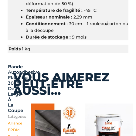
déformation de 50 %)
Température de fragilité :
-45 °C
Épaisseur nominale :
2,29 mm
Conditionnement
: 30 cm – 1 rouleau/carton ou
à la découpe
Durée de stockage :
9 mois
Poids
1 kg
Bande
Plag
Ce
Autoadhesive
VOUS AIMEREZ
de
pro
Flashing
PEUT-ÊTRE
prix :
a
30cm
AUSSI…
25,2
plu
De
Large
à
var
À
100,
Les
La
opt
Coupe
peu
Catégories
êtr
Alliance
cho
EPDM
sur