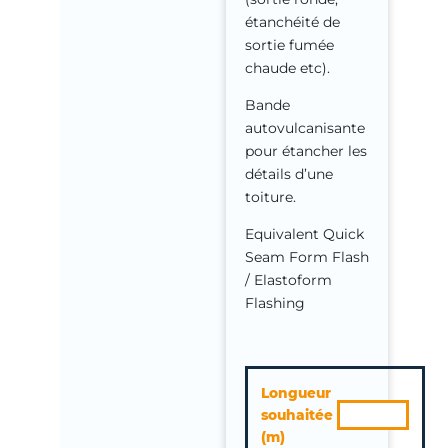
étanchéité de
sortie fumée
chaude etc).
Bande
autovulcanisante
pour étancher les
détails d’une
toiture.
Equivalent Quick
Seam Form Flash
/ Elastoform
Flashing
quantité
Longueur
de
souhaitée
Bande
(m)
Autoadhesive