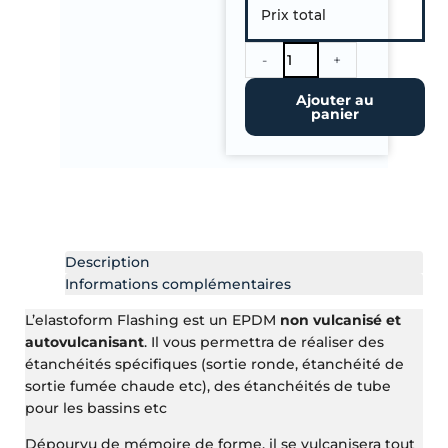
Prix total
Flashing
30cm
de
-
+
large
Ajouter au
à
panier
la
coupe
Description
Informations complémentaires
L’elastoform Flashing est un EPDM
non vulcanisé et
autovulcanisant
. Il vous permettra de réaliser des
étanchéités spécifiques (sortie ronde, étanchéité de
sortie fumée chaude etc), des étanchéités de tube
pour les bassins etc
Dépourvu de mémoire de forme, il se vulcanisera tout