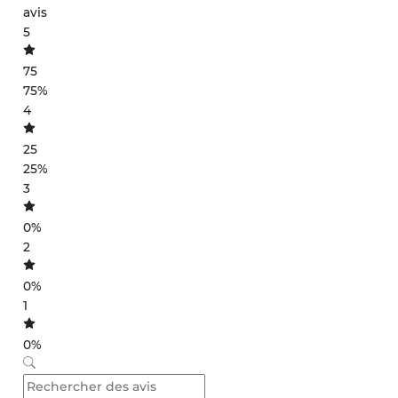
avis
5
75
75%
4
25
25%
3
0%
2
0%
1
0%