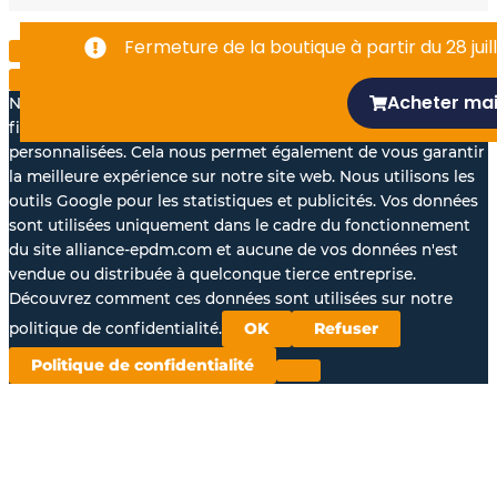
-
Fermeture de la boutique à partir du 28 juill
f
Acheter ma
Nous aimerions avec votre accord, utiliser vos données à des
fins statistiques et pour vous proposer des annonces
personnalisées. Cela nous permet également de vous garantir
la meilleure expérience sur notre site web. Nous utilisons les
outils Google pour les statistiques et publicités. Vos données
sont utilisées uniquement dans le cadre du fonctionnement
du site alliance-epdm.com et aucune de vos données n'est
vendue ou distribuée à quelconque tierce entreprise.
Découvrez comment ces données sont utilisées sur notre
politique de confidentialité.
OK
Refuser
Politique de confidentialité