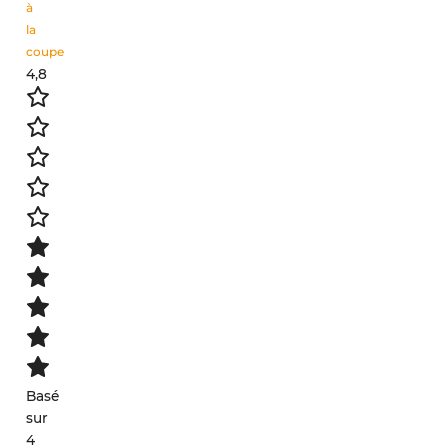
à
la
coupe
4,8
Basé
sur
4