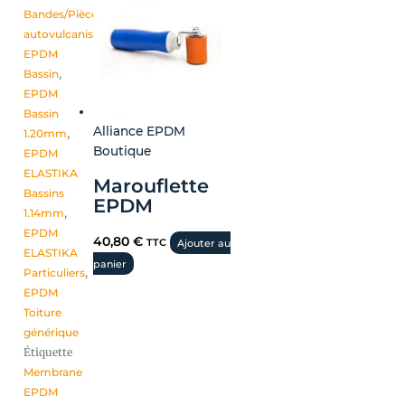
Bandes/Pièces
autovulcanisantes
,
EPDM
Bassin
,
EPDM
Bassin
Alliance EPDM
1.20mm
,
Boutique
EPDM
ELASTIKA
Marouflette
Bassins
EPDM
1.14mm
,
EPDM
40,80
€
TTC
Ajouter au
ELASTIKA
panier
Particuliers
,
EPDM
Toiture
générique
Étiquette
Membrane
EPDM