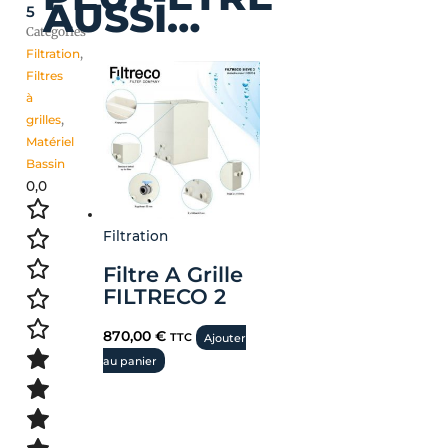
AUSSI…
5
Catégories
Filtration
,
Filtres
à
grilles
,
Matériel
Bassin
0,0
Filtration
Filtre A Grille
FILTRECO 2
870,00
€
TTC
Ajouter
au panier