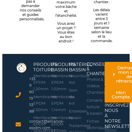
pas à
chantier.
maximum
demander
votre bâche
Les délais
nos conseils
et
varient
et guides
l’étanchéité.
entre 3
personnalisés.
jours et 1
Vous avez
semaine
un projet ?
selon le lieu
Vous êtes
et la
au bon
commande.
endroit !
PRODUITS
PRODUITS
MATÉRIEL
CONSEILS
Dema
&
TOITURE
BASSIN
BASSIN
mon d
CHANTIERS
Membranes
Membrane
Nourriture
d
+33
Photos &
rétract
EPDM
EPDM
Koï
9
Vidéos
1,20mm
1,02mm
Soin
60
Mon
Chantiers
Compte
Membranes
Membranes
du
19
Conseils
EPDM
EPDM
koï
INSCRIVEZ-
53
toiture
1,52mm
1,14mm
NOUS
Entretien
88
& bassin
À
Membranes
Membrane
bassin
NOTRE
Fiches
contact@alliance-
EPDM
EPDM
Traitement
NEWSLETT
techniques
epdm.com
SEKURTOIT
1,20mm
Name