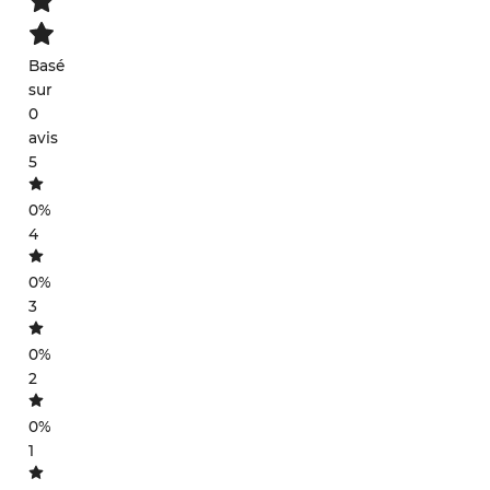
Basé
sur
0
avis
5
0%
4
0%
3
0%
2
0%
1