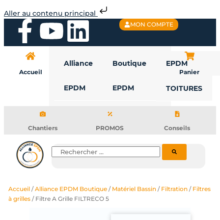
Aller
Aller au contenu principal
au
F
Y
L
MON COMPTE
contenu
a
o
i
Alliance
Boutique
EPDM
c
u
n
Accueil
Panier
EPDM
EPDM
TOITURES
e
t
k
b
u
e
Chantiers
PROMOS
Conseils
o
b
d
Rechercher
o
e
i
Accueil
/
Alliance EPDM Boutique
/
Matériel Bassin
/
Filtration
/
Filtres
k
n
à grilles
/ Filtre A Grille FILTRECO 5