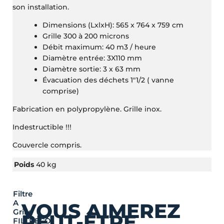
son installation.
Dimensions (LxlxH): 565 x 764 x 759 cm
Grille 300 à 200 microns
Débit maximum: 40 m3 / heure
Diamètre entrée: 3X110 mm
Diamètre sortie: 3 x 63 mm
Évacuation des déchets 1″1/2 ( vanne
comprise)
Fabrication en polypropylène. Grille inox.
Indestructible !!!
Couvercle compris.
Poids
40 kg
Filtre
A
VOUS AIMEREZ
Grille
PEUT-ÊTRE
FILTRECO