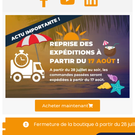
a
o
i
c
u
n
e
t
k
b
u
e
o
b
d
o
e
i
k
n
Acheter maintenant
-
Fermeture de la boutique à partir du 28 juill
f