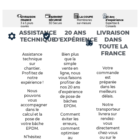
LIVRAISON
PAIEMENT
À LA COUPE
25 Ans
FRANCE
SÉCURISÉ
Membranes
d’expérience
3 à 5 jours
3D Secure
sur-mesure
Expertise &
ouvrés
Conseils
ASSISTANCE
20 ANS
LIVRAISON
TECHNIQUE
D'EXPÉRIENCE
DANS
TOUTE LA
FRANCE
Assistance
Bien plus
technique
que la
sur
simple
Votre
chantier.
vente en
commande
Profitez de
ligne, nous
est
notre
vous faisons
préparée
expérience !
profiter de
dans les
nos 20 ans
Nous
meilleurs
d’expérience
pouvons
délais.
de pose de
vous
bâches
Notre
accompagner
EPDM.
transporteur
dans le
livrera sur
calcul et la
Comment
rendez-
pose de
éviter les
vous
votre bâche
erreurs,
directement
EPDM.
comment
chez-vous
optimiser
N’hésitez
ou sur le
au