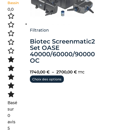
page
Bassin
du
0,0
produit
Filtration
Biotec Screenmatic2
Set OASE
40000/60000/90000
OC
1740,00
€
–
2700,00
€
TTC
Choix des options
Basé
sur
0
avis
5