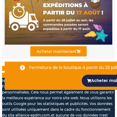
b
u
e
o
b
d
o
e
i
k
n
Acheter maintenant
-
Fermeture de la boutique à partir du 28 juill
f
Acheter ma
Nous aimerions avec votre accord, utiliser vos données à des
fins statistiques et pour vous proposer des annonces
personnalisées. Cela nous permet également de vous garantir
la meilleure expérience sur notre site web. Nous utilisons les
outils Google pour les statistiques et publicités. Vos données
sont utilisées uniquement dans le cadre du fonctionnement
du site alliance-epdm.com et aucune de vos données n'est