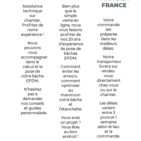
FRANCE
Assistance
Bien plus
technique
que la
sur
simple
Votre
chantier.
vente en
commande
Profitez de
ligne, nous
est
notre
vous faisons
préparée
expérience !
profiter de
dans les
nos 20 ans
Nous
meilleurs
d’expérience
pouvons
délais.
de pose de
vous
bâches
Notre
accompagner
EPDM.
transporteur
dans le
livrera sur
calcul et la
Comment
rendez-
pose de
éviter les
vous
votre bâche
erreurs,
directement
EPDM.
comment
chez-vous
optimiser
N’hésitez
ou sur le
au
pas à
chantier.
maximum
demander
votre bâche
Les délais
nos conseils
et
varient
et guides
l’étanchéité.
entre 3
personnalisés.
jours et 1
Vous avez
semaine
un projet ?
selon le lieu
Vous êtes
et la
au bon
commande.
endroit !