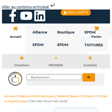
Aller
Aller au contenu principal
au
F
Y
L
MON COMPTE
contenu
a
o
i
Alliance
Boutique
EPDM
c
u
n
Accueil
Panier
EPDM
EPDM
TOITURES
e
t
k
b
u
e
Chantiers
PROMOS
Conseils
o
b
d
Rechercher
o
e
i
Accueil
/
Alliance EPDM Boutique
/
Matériel Bassin
/
Filtration
/
Filtres
k
n
complets Oase
/ Filtre Bio Smart Set OASE