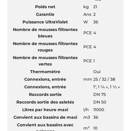
Poids net
kg
21
Garantie
Ans
2
Puissance UltraViolet
W
36
Nombre de mousses filtrantes
PCE
4
bleues
Nombre de mousses filtrantes
PCE
4
rouges
Nombre de mousses filtrantes
PCE
1
vertes
Thermomètre
Oui
Connexions, entrée
mm
25 / 32 / 38
Connexions, entrée
1″, 1 ¼ », 1 ½ »
Raccords sortie
DN 75
Raccords sortie des saletés
DN 50
Litres par heure maxi
l/h
11000
Convient aux bassins de maxi
m3
36
Convient aux bassins avec
m³
10