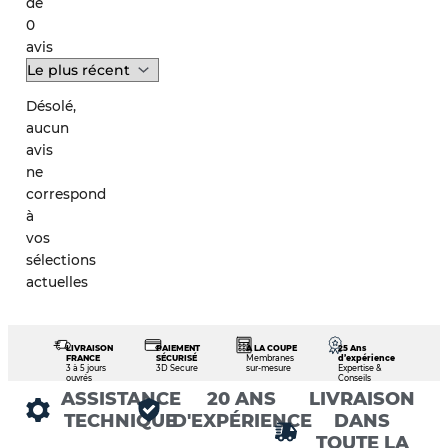
de
0
avis
Désolé,
aucun
avis
ne
correspond
à
vos
sélections
actuelles
LIVRAISON
PAIEMENT
À LA COUPE
25 Ans
FRANCE
SÉCURISÉ
Membranes
d’expérience
3 à 5 jours
3D Secure
sur-mesure
Expertise &
ouvrés
Conseils
ASSISTANCE
20 ANS
LIVRAISON
TECHNIQUE
D'EXPÉRIENCE
DANS
TOUTE LA