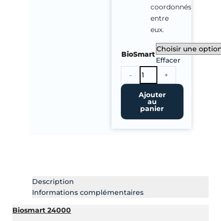
coordonnés
entre
eux.
quantité
BioSmart
de
Effacer
Filtre
-
+
Bio
Smart
Ajouter
au
Set
panier
OASE
Description
Informations complémentaires
Biosmart 24000