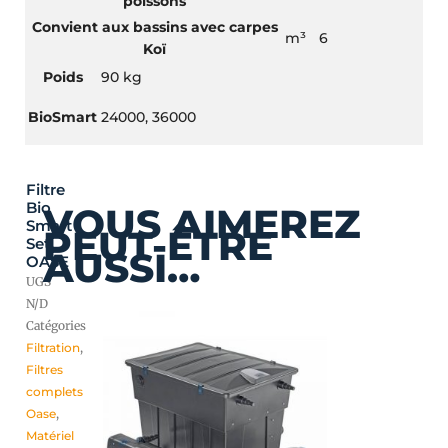
poissons
Convient aux bassins avec carpes
m³
6
Koï
Poids
90 kg
BioSmart
24000, 36000
Filtre
Ce
Plage
Bio
VOUS AIMEREZ
produit
de
Smart
PEUT-ÊTRE
a
prix :
Set
AUSSI…
plusieurs
1740,00 €
OASE
variations.
à
UGS
Les
2700,00 €
N/D
options
Catégories
peuvent
Filtration
,
être
Filtres
choisies
complets
sur
Oase
,
la
Matériel