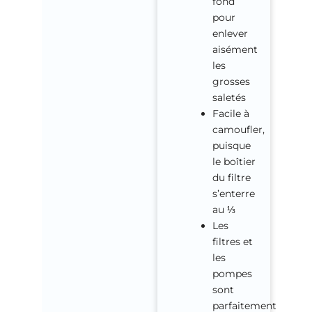
fond
pour
enlever
aisément
les
grosses
saletés
Facile à
camoufler,
puisque
le boîtier
du filtre
s’enterre
au ⅓
Les
filtres et
les
pompes
sont
parfaitement