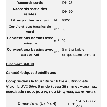
Raccords sortie
DN 75
Raccords sortie des
DN 50
saletés
Litres par heure maxi
l/h
5300
Convient aux bassins de
m³
10
maxi
Convient aux bassins avec
m³
10
poissons
Convient aux bassins avec
5 m3 si faible
m³
carpes Koï
empoissonnement
Biosmart 36000
Caractéristiques Spécifiques
Compris dans la fourniture : filtre à ultraviolets
Vitronic UVC 36w; 5 m de tuyau 38 mm et Aquamax
EcoClassic 11500. (100 w, 1100 l/h Qmax, 3.3 m Hmax)
920 x 600 x
Dimensions (L x P x H)
mm
408