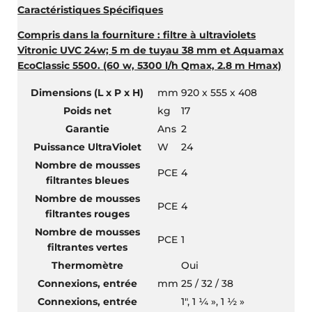
Caractéristiques Spécifiques
Compris dans la fourniture : filtre à ultraviolets
Vitronic UVC 24w; 5 m de tuyau 38 mm et Aquamax
EcoClassic 5500. (60 w, 5300 l/h Qmax, 2.8 m Hmax)
Dimensions (L x P x H)
mm
920 x 555 x 408
Poids net
kg
17
Garantie
Ans
2
Puissance UltraViolet
W
24
Nombre de mousses
PCE
4
filtrantes bleues
Nombre de mousses
PCE
4
filtrantes rouges
Nombre de mousses
PCE
1
filtrantes vertes
Thermomètre
Oui
Connexions, entrée
mm
25 / 32 / 38
Connexions, entrée
1″, 1 ¼ », 1 ½ »