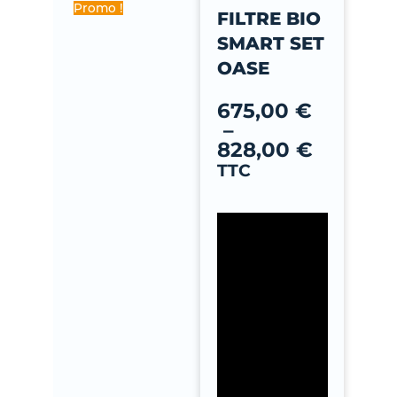
-
Promo !
FILTRE BIO
f
SMART SET
OASE
Plage
de
675,00
€
prix :
–
675,00 
828,00
€
à
TTC
828,00 