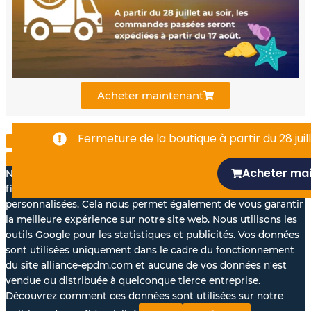
o
b
d
o
e
i
k
n
Acheter maintenant
-
Fermeture de la boutique à partir du 28 juill
f
Acheter ma
Nous aimerions avec votre accord, utiliser vos données à des
fins statistiques et pour vous proposer des annonces
personnalisées. Cela nous permet également de vous garantir
la meilleure expérience sur notre site web. Nous utilisons les
outils Google pour les statistiques et publicités. Vos données
sont utilisées uniquement dans le cadre du fonctionnement
du site alliance-epdm.com et aucune de vos données n'est
vendue ou distribuée à quelconque tierce entreprise.
Découvrez comment ces données sont utilisées sur notre