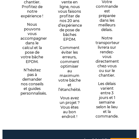
Votre
chantier.
vente en
commande
Profitez de
ligne, nous
est
notre
vous faisons
préparée
expérience !
profiter de
dans les
nos 20 ans
Nous
meilleurs
d’expérience
pouvons
délais.
de pose de
vous
bâches
Notre
accompagner
EPDM.
transporteur
dans le
livrera sur
calcul et la
Comment
rendez-
pose de
éviter les
vous
votre bâche
erreurs,
directement
EPDM.
comment
chez-vous
optimiser
N’hésitez
ou sur le
au
pas à
chantier.
maximum
demander
votre bâche
Les délais
nos conseils
et
varient
et guides
l’étanchéité.
entre 3
personnalisés.
jours et 1
Vous avez
semaine
un projet ?
selon le lieu
Vous êtes
et la
au bon
commande.
endroit !