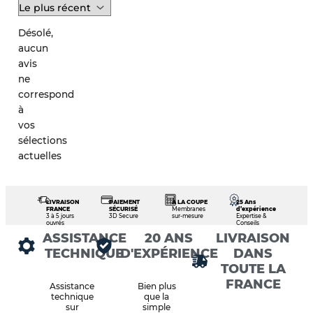
Désolé,
aucun
avis
ne
correspond
à
vos
sélections
actuelles
LIVRAISON
PAIEMENT
À LA COUPE
25 Ans
FRANCE
SÉCURISÉ
Membranes
d’expérience
3 à 5 jours
3D Secure
sur-mesure
Expertise &
ouvrés
Conseils
ASSISTANCE
20 ANS
LIVRAISON
TECHNIQUE
D'EXPÉRIENCE
DANS
TOUTE LA
FRANCE
Assistance
Bien plus
technique
que la
sur
simple