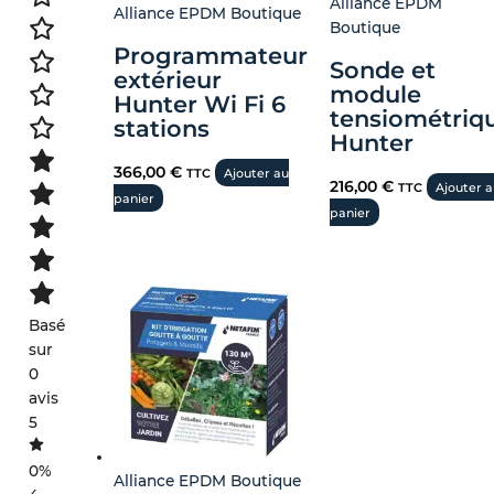
Alliance EPDM
produit
Alliance EPDM Boutique
Boutique
Programmateur
Sonde et
extérieur
module
Hunter Wi Fi 6
tensiométriq
stations
Hunter
366,00
€
TTC
Ajouter au
216,00
€
TTC
Ajouter 
panier
panier
Basé
sur
0
avis
5
0%
Alliance EPDM Boutique