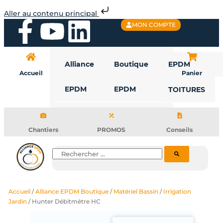
Aller
Aller au contenu principal
au
F
Y
L
MON COMPTE
contenu
a
o
i
Alliance
Boutique
EPDM
c
u
n
Accueil
Panier
EPDM
EPDM
TOITURES
e
t
k
b
u
e
Chantiers
PROMOS
Conseils
o
b
d
Rechercher
o
e
i
Accueil
/
Alliance EPDM Boutique
/
Matériel Bassin
/
Irrigation
k
n
Jardin
/ Hunter Débitmètre HC