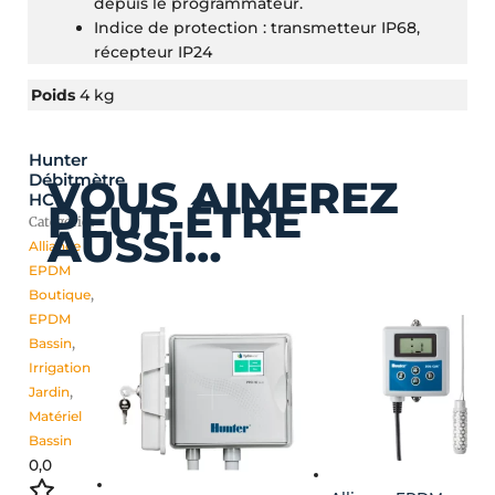
depuis le programmateur.
Indice de protection : transmetteur IP68,
récepteur IP24
Poids
4 kg
Hunter
Ce
Plage
Débitmètre
VOUS AIMEREZ
produit
de
HC
PEUT-ÊTRE
a
prix :
Catégories
AUSSI…
plusieurs
132,00 €
Alliance
variations.
à
EPDM
Les
246,00 €
Boutique
,
options
EPDM
peuvent
Bassin
,
être
Irrigation
choisies
Jardin
,
sur
Matériel
la
Bassin
page
0,0
du