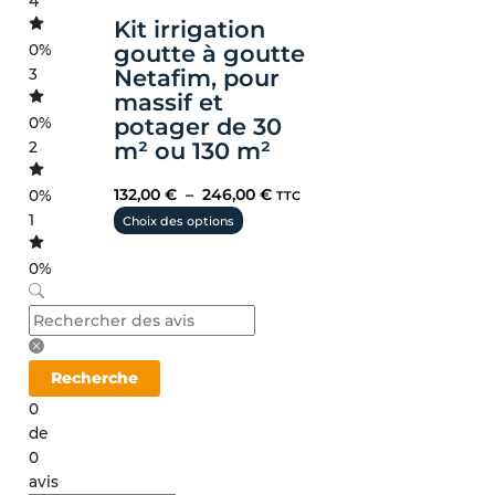
4
Kit irrigation
goutte à goutte
0%
Netafim, pour
3
massif et
potager de 30
0%
m² ou 130 m²
2
132,00
€
–
246,00
€
0%
TTC
1
Choix des options
0%
Recherche
0
de
0
avis