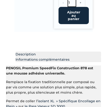
quantité
-
+
de
Mousse
Ajouter
au
Colle
panier
SpeedFix
pour
Isolant
Description
Informations complémentaires
PENOSIL Premium SpeedFix Construction 878 est
une mousse adhésive universelle.
Remplace la fixation traditionnelle par composé ou
par vis comme une solution plus simple, plus rapide,
plus propre, plus silencieuse et moins chère.
Permet de coller l’
isolant XL » Spécifique Encollage en
Plein »
sur
le Pare Vapeur SD 3000.