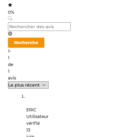
0%
Recherche
1-
1
de
1
avis
ERIC
Utilisateur
vérifié
13
juin