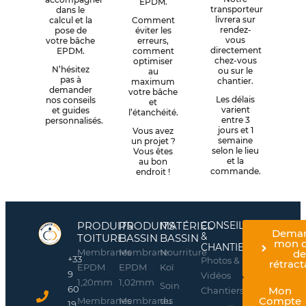
EPDM.
transporteur
dans le
livrera sur
calcul et la
Comment
rendez-
pose de
éviter les
vous
votre bâche
erreurs,
directement
EPDM.
comment
chez-vous
optimiser
N’hésitez
ou sur le
au
pas à
chantier.
maximum
demander
votre bâche
Les délais
nos conseils
et
varient
et guides
l’étanchéité.
entre 3
personnalisés.
jours et 1
Vous avez
semaine
un projet ?
selon le lieu
Vous êtes
et la
au bon
commande.
endroit !
PRODUITS
PRODUITS
MATÉRIEL
CONSEILS
Dema
&
TOITURE
BASSIN
BASSIN
mon d
CHANTIERS
Membranes
Membrane
Nourriture
d
+33
Photos &
rétract
EPDM
EPDM
Koï
9
Vidéos
1,20mm
1,02mm
Soin
60
Mon
Chantiers
Compte
Membranes
Membranes
du
19