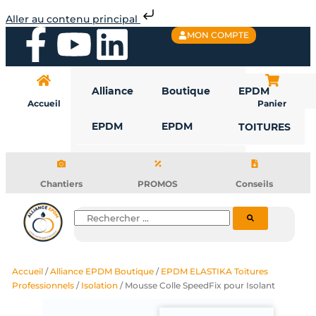
Aller
Aller au contenu principal
au
F
Y
L
MON COMPTE
contenu
a
o
i
Alliance
Boutique
EPDM
c
u
n
Accueil
Panier
EPDM
EPDM
TOITURES
e
t
k
b
u
e
Chantiers
PROMOS
Conseils
o
b
d
Rechercher
o
e
i
Accueil
/
Alliance EPDM Boutique
/
EPDM ELASTIKA Toitures
k
n
Professionnels
/
Isolation
/ Mousse Colle SpeedFix pour Isolant