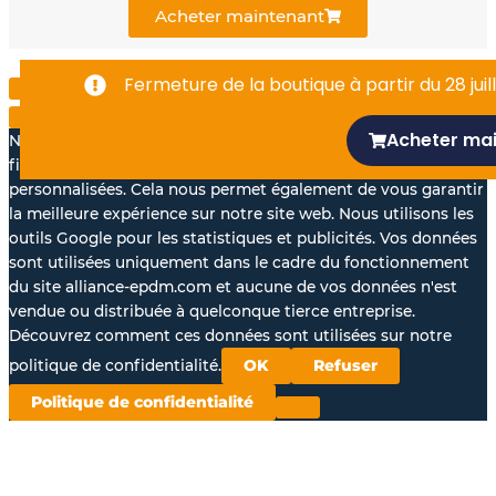
k
n
Acheter maintenant
-
Fermeture de la boutique à partir du 28 juill
f
Acheter ma
Nous aimerions avec votre accord, utiliser vos données à des
fins statistiques et pour vous proposer des annonces
personnalisées. Cela nous permet également de vous garantir
la meilleure expérience sur notre site web. Nous utilisons les
outils Google pour les statistiques et publicités. Vos données
sont utilisées uniquement dans le cadre du fonctionnement
du site alliance-epdm.com et aucune de vos données n'est
vendue ou distribuée à quelconque tierce entreprise.
Découvrez comment ces données sont utilisées sur notre
politique de confidentialité.
OK
Refuser
Politique de confidentialité