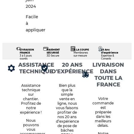
2024
Facile
à
appliquer
LIVRAISON
PAIEMENT
À LA COUPE
25 Ans
FRANCE
SÉCURISÉ
Membranes
d’expérience
3 à 5 jours
3D Secure
sur-mesure
Expertise &
ouvrés
Conseils
ASSISTANCE
20 ANS
LIVRAISON
TECHNIQUE
D'EXPÉRIENCE
DANS
TOUTE LA
FRANCE
Assistance
Bien plus
technique
que la
sur
simple
Votre
chantier.
vente en
commande
Profitez de
ligne, nous
est
notre
vous faisons
préparée
expérience !
profiter de
dans les
nos 20 ans
Nous
meilleurs
d’expérience
pouvons
délais.
de pose de
vous
bâches
Notre
accompagner