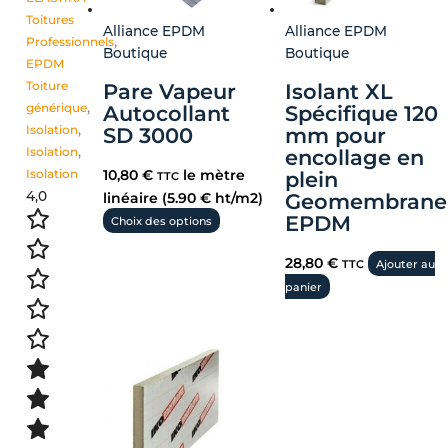
Toitures
Alliance EPDM
Alliance EPDM
Professionnels
,
Boutique
Boutique
EPDM
Toiture
Pare Vapeur
Isolant XL
générique
,
Autocollant
Spécifique 120
Isolation
,
SD 3000
mm pour
Isolation
,
encollage en
Isolation
plein
10,80
€
le mètre
TTC
4,0
Geomembrane
linéaire (5.90 € ht/m2)
EPDM
Choix des options
28,80
€
TTC
Ajouter au
panier