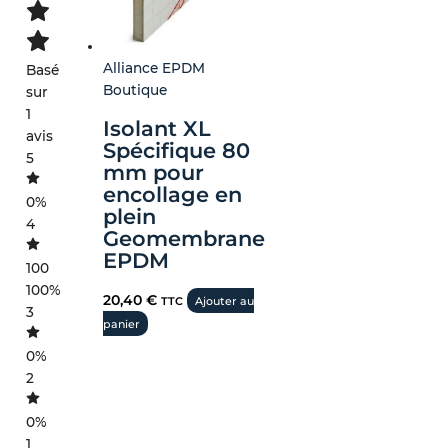
Alliance EPDM
Basé
Boutique
sur
1
Isolant XL
avis
Spécifique 80
5
mm pour
encollage en
0%
plein
4
Geomembrane
EPDM
100
100%
20,40
€
TTC
Ajouter au
3
panier
0%
2
0%
1