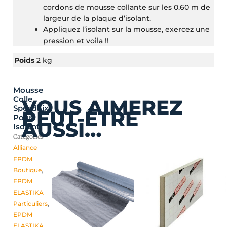
cordons de mousse collante sur les 0.60 m de
largeur de la plaque d’isolant.
Appliquez l’isolant sur la mousse, exercez une
pression et voila !!
Poids
2 kg
Mousse
Colle
VOUS AIMEREZ
SpeedFix
PEUT-ÊTRE
Pour
AUSSI…
Isolant
Catégories
Alliance
EPDM
Boutique
,
EPDM
ELASTIKA
Particuliers
,
EPDM
ELASTIKA